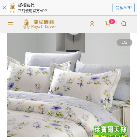
寶松寢具
開啟APP
立刻使用官方APP
0
1
/
2