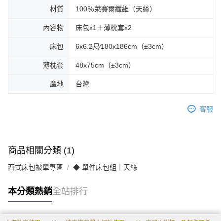
材質
100％萊賽爾纖維（天絲）
內容物
床包x1＋薄枕套x2
床包
6x6.2尺∕180x186cm（±3cm）
薄枕套
48x75cm（±3cm）
產地
台灣
客服
商品相關分類 (1)
西式床包被單專區
◆ 單件床包組｜天絲
本分類熱銷
全站排行