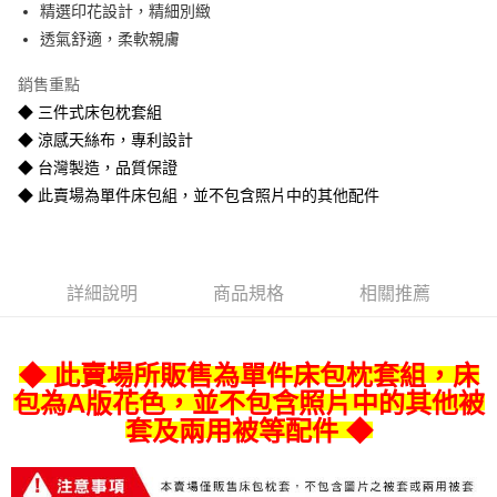
精選印花設計，精細別緻
悠遊付
透氣舒適，柔軟親膚
Google Pay
銷售重點
全盈+PAY
◆ 三件式床包枕套組
◆ 涼感天絲布，專利設計
AFTEE先享後付
◆ 台灣製造，品質保證
相關說明
◆ 此賣場為單件床包組，並不包含照片中的其他配件
【關於「AFTEE先享後付」】
ATM付款
AFTEE先享後付是「在收到商品之後才付款」的支付方式。 讓您購物簡單
便利好安心！
１．簡單：不需註冊會員、不需綁卡、不需儲值。
運送方式
２．便利：只要手機號碼，簡訊認證，即可結帳。
詳細說明
商品規格
相關推薦
３．安心：先確認商品／服務後，再付款。
宅配
每筆NT$80
【「AFTEE先享後付」結帳流程】
１．於結帳方式選擇「AFTEE先享後付」後，將跳轉至「AFTEE先享後付」
◆ 此賣場所販售為單件床包枕套組，床
宅配-離島
結帳頁面，進行簡訊認證並確認金額後，即可完成結帳。
２．訂單成立數日內，您將收到繳費通知簡訊。
包為A版花色，並不包含照片中的其他被
每筆NT$400
３．收到繳費通知簡訊後14天內，點擊此簡訊中的連結，可透過四大超商／
套及兩用被等配件 ◆
ATM／網路銀行／等多元方式進行付款，方視為交易完成。
※ 請注意：結帳手續完成當下不需立刻繳費，但若您需要取消訂單，請聯絡
購買商品的店家。未經商家同意取消之訂單仍視為有效，需透過AFTEE先享
後付繳納相關費用。