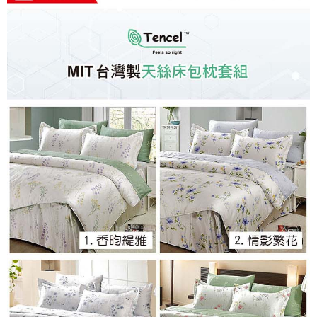
※ 交易是否成功請以「AFTEE先享後付 」之結帳頁面顯示為準，若有關於
是否繳費成功／繳費後需取消欲退款等相關疑問，請聯繫「AFTEE先享後付
客戶支援中心」
https://netprotections.freshdesk.com/support/home
【注意事項】
１．透過由恩沛科技股份有限公司提供之「AFTEE先享後付」服務完成之交
易，需依本服務之必要範圍內提供個人資料，並將交易相關給付款項請求債
權轉讓予恩沛科技股份有限公司。
２．關於個人資料處理事宜，請瀏覽以下網址：
https://aftee.tw/terms/#terms3
３．未成年的使用者請事先徵得法定代理人或監護人之同意方可使用
「AFTEE先享後付」，若未經同意申辦者引起之損失，本公司不負相關責
任。
４．使用「AFTEE先享後付」時，將依據個別帳號之用戶狀況，依本公司即
時審查核予不同之上限額度；若仍有額度不足之情形，本公司將視審查結果
請求用戶進行身份認證。
５．嚴禁一人註冊多個帳號或使用他人資訊註冊。若發現惡意使用之情形，
恩沛科技股份有限公司將有權停止該用戶之使用額度並採取法律行動。