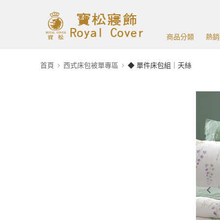
商品分類
熱銷
首頁
西式床包被單專區
◆ 單件床包組｜天絲