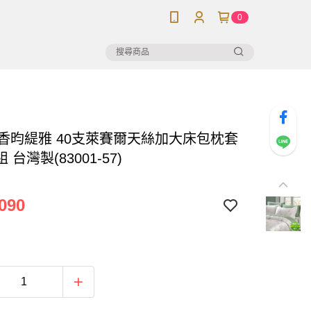
0
】香昀緹雅 40支萊賽爾天絲加大床包枕套
 台灣製(83001-57)
090