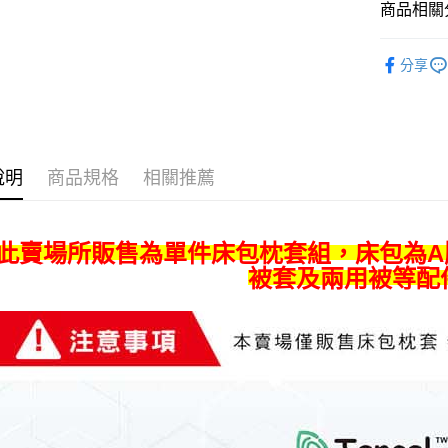
ATM付款
AFTEE
商品相關分
便利好安
１．簡單
西式床包
２．便利
分享
運送方式
３．安心
宅配
【「AFT
每筆NT$8
１．於結帳
付」結帳
宅配-離島
２．訂單
說明
商品規格
相關推薦
３．收到繳
每筆NT$4
／ATM／
※ 請注意
絡購買商品
 此賣場所販售為單件床包枕套組，床包為
先享後付
被套及兩用被等配
※ 交易是
是否繳費成
付客戶支
【注意事
１．透過由
交易，需
求債權轉
２．關於
https://aft