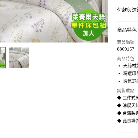
付款與運
付款方式
商品特色
信用卡一
商品編號
8869157
LINE Pay
商品特色
Apple Pay
天絲材
精選印
街口支付
透氣舒
悠遊付
銷售重點
◆ 三件式
Google Pa
◆ 涼感天
全盈+PAY
◆ 台灣製
AFTEE先
◆ 此賣
相關說明
【關於「A