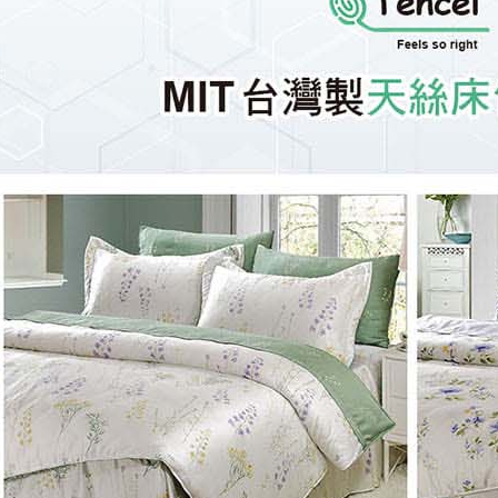
３．未成
「AFTE
任。
４．使用「
即時審查
結果請求
５．嚴禁
形，恩沛
動。