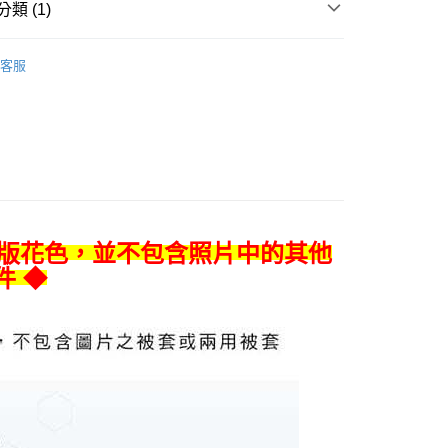
先享後付是「在收到商品之後才付款」的支付方式。 讓您購物簡單
類 (1)
心！
：不需註冊會員、不需綁卡、不需儲值。
被單專區
◆ 單件床包組｜天絲
：只要手機號碼，簡訊認證，即可結帳。
客服
：先確認商品／服務後，再付款。
EE先享後付」結帳流程】
0
方式選擇「AFTEE先享後付」後，將跳轉至「AFTEE先享後
頁面，進行簡訊認證並確認金額後，即可完成結帳。
成立數日內，您將收到繳費通知簡訊。
費通知簡訊後14天內，點擊此簡訊中的連結，可透過四大超商
00
網路銀行／等多元方式進行付款，方視為交易完成。
：結帳手續完成當下不需立刻繳費，但若您需要取消訂單，請聯
的店家。未經商家同意取消之訂單仍視為有效，需透過AFTEE
A版花色，並不包含照片中的其他
繳納相關費用。
件 ◆
否成功請以「AFTEE先享後付 」之結帳頁面顯示為準，若有關於
功／繳費後需取消欲退款等相關疑問，請聯繫「AFTEE先享後
援中心」
https://netprotections.freshdesk.com/support/home
項】
恩沛科技股份有限公司提供之「AFTEE先享後付」服務完成之
依本服務之必要範圍內提供個人資料，並將交易相關給付款項請
讓予恩沛科技股份有限公司。
個人資料處理事宜，請瀏覽以下網址：
ee.tw/terms/#terms3