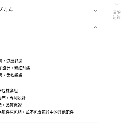
送方式
清除
紀錄
次付款
質，涼感舒適
花設計，精細別緻
適，柔軟親膚
床包枕套組
y
絲布，專利設計
造，品質保證
享後付
場為單件床包組，並不包含照片中的其他配件
FTEE先享後付」】