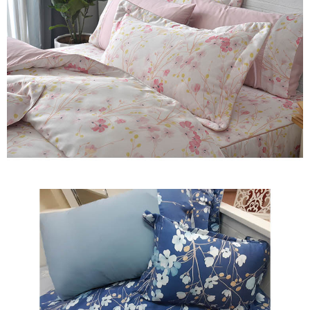
※ 交易是否成功請以「AFTEE先享後付 」之結帳頁面顯示為準，若有關於
是否繳費成功／繳費後需取消欲退款等相關疑問，請聯繫「AFTEE先享後付
客戶支援中心」
https://netprotections.freshdesk.com/support/home
【注意事項】
１．透過由恩沛科技股份有限公司提供之「AFTEE先享後付」服務完成之交
易，需依本服務之必要範圍內提供個人資料，並將交易相關給付款項請求債
權轉讓予恩沛科技股份有限公司。
２．關於個人資料處理事宜，請瀏覽以下網址：
https://aftee.tw/terms/#terms3
３．未成年的使用者請事先徵得法定代理人或監護人之同意方可使用
「AFTEE先享後付」，若未經同意申辦者引起之損失，本公司不負相關責
任。
４．使用「AFTEE先享後付」時，將依據個別帳號之用戶狀況，依本公司即
時審查核予不同之上限額度；若仍有額度不足之情形，本公司將視審查結果
請求用戶進行身份認證。
５．嚴禁一人註冊多個帳號或使用他人資訊註冊。若發現惡意使用之情形，
恩沛科技股份有限公司將有權停止該用戶之使用額度並採取法律行動。