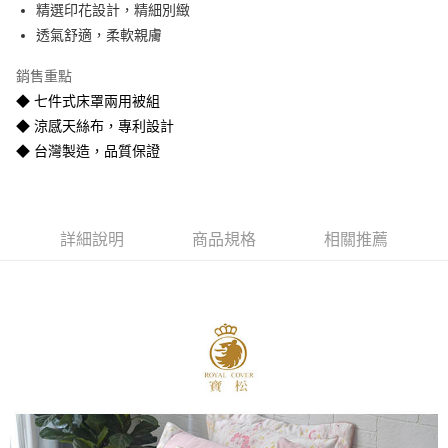
精選印花設計，精細別緻
悠遊付
透氣舒適，柔軟親膚
Google Pay
銷售重點
全盈+PAY
◆ 七件式床罩兩用被組
◆ 涼感天絲布，專利設計
AFTEE先享後付
◆ 台灣製造，品質保證
相關說明
【關於「AFTEE先享後付」】
ATM付款
AFTEE先享後付是「在收到商品之後才付款」的支付方式。 讓您購物簡單
便利好安心！
１．簡單：不需註冊會員、不需綁卡、不需儲值。
運送方式
詳細說明
商品規格
相關推薦
２．便利：只要手機號碼，簡訊認證，即可結帳。
３．安心：先確認商品／服務後，再付款。
宅配
每筆NT$80
【「AFTEE先享後付」結帳流程】
１．於結帳方式選擇「AFTEE先享後付」後，將跳轉至「AFTEE先享後付」
宅配-離島
結帳頁面，進行簡訊認證並確認金額後，即可完成結帳。
２．訂單成立數日內，您將收到繳費通知簡訊。
每筆NT$400
３．收到繳費通知簡訊後14天內，點擊此簡訊中的連結，可透過四大超商／
ATM／網路銀行／等多元方式進行付款，方視為交易完成。
※ 請注意：結帳手續完成當下不需立刻繳費，但若您需要取消訂單，請聯絡
購買商品的店家。未經商家同意取消之訂單仍視為有效，需透過AFTEE先享
後付繳納相關費用。