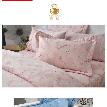
※ 交易是否成功請以「AFTEE先享後付 」之結帳頁面顯示為準，若有關於
是否繳費成功／繳費後需取消欲退款等相關疑問，請聯繫「AFTEE先享後付
客戶支援中心」
https://netprotections.freshdesk.com/support/home
【注意事項】
１．透過由恩沛科技股份有限公司提供之「AFTEE先享後付」服務完成之交
易，需依本服務之必要範圍內提供個人資料，並將交易相關給付款項請求債
權轉讓予恩沛科技股份有限公司。
２．關於個人資料處理事宜，請瀏覽以下網址：
https://aftee.tw/terms/#terms3
３．未成年的使用者請事先徵得法定代理人或監護人之同意方可使用
「AFTEE先享後付」，若未經同意申辦者引起之損失，本公司不負相關責
任。
４．使用「AFTEE先享後付」時，將依據個別帳號之用戶狀況，依本公司即
時審查核予不同之上限額度；若仍有額度不足之情形，本公司將視審查結果
請求用戶進行身份認證。
５．嚴禁一人註冊多個帳號或使用他人資訊註冊。若發現惡意使用之情形，
恩沛科技股份有限公司將有權停止該用戶之使用額度並採取法律行動。