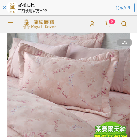
寶松寢具
開啟APP
立刻使用官方APP
0
1
/
3