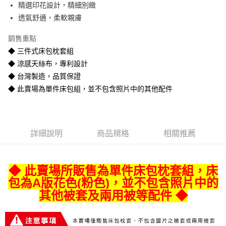
精選印花設計，精細別緻
悠遊付
透氣舒適，柔軟親膚
Google Pay
銷售重點
全盈+PAY
◆ 三件式床包枕套組
◆ 涼感天絲布，專利設計
AFTEE先享後付
◆ 台灣製造，品質保證
相關說明
◆ 此賣場為單件床包組，並不包含照片中的其他配件
【關於「AFTEE先享後付」】
ATM付款
AFTEE先享後付是「在收到商品之後才付款」的支付方式。 讓您購物簡單
便利好安心！
１．簡單：不需註冊會員、不需綁卡、不需儲值。
運送方式
２．便利：只要手機號碼，簡訊認證，即可結帳。
詳細說明
商品規格
相關推薦
３．安心：先確認商品／服務後，再付款。
宅配
每筆NT$80
【「AFTEE先享後付」結帳流程】
１．於結帳方式選擇「AFTEE先享後付」後，將跳轉至「AFTEE先享後付」
◆ 此賣場所販售為單件床包枕套組
，床
宅配-離島
結帳頁面，進行簡訊認證並確認金額後，即可完成結帳。
２．訂單成立數日內，您將收到繳費通知簡訊。
包為A版花色(粉色)
，並不包含照片中的
每筆NT$400
３．收到繳費通知簡訊後14天內，點擊此簡訊中的連結，可透過四大超商／
其他被套及兩用被等配件 ◆
ATM／網路銀行／等多元方式進行付款，方視為交易完成。
※ 請注意：結帳手續完成當下不需立刻繳費，但若您需要取消訂單，請聯絡
購買商品的店家。未經商家同意取消之訂單仍視為有效，需透過AFTEE先享
後付繳納相關費用。