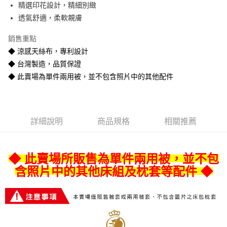
精選印花設計，精細別緻
悠遊付
透氣舒適，柔軟親膚
Google Pay
銷售重點
全盈+PAY
◆ 涼感天絲布，專利設計
◆ 台灣製造，品質保證
AFTEE先享後付
◆ 此賣場為單件兩用被，並不包含照片中的其他配件
相關說明
【關於「AFTEE先享後付」】
ATM付款
AFTEE先享後付是「在收到商品之後才付款」的支付方式。 讓您購物簡單
便利好安心！
１．簡單：不需註冊會員、不需綁卡、不需儲值。
運送方式
詳細說明
商品規格
相關推薦
２．便利：只要手機號碼，簡訊認證，即可結帳。
３．安心：先確認商品／服務後，再付款。
宅配
每筆NT$80
【「AFTEE先享後付」結帳流程】
◆ 此賣場所販售為單件兩用被，並不包
１．於結帳方式選擇「AFTEE先享後付」後，將跳轉至「AFTEE先享後付」
含照片中的其他床組及枕套等配件 ◆
宅配-離島
結帳頁面，進行簡訊認證並確認金額後，即可完成結帳。
２．訂單成立數日內，您將收到繳費通知簡訊。
每筆NT$400
３．收到繳費通知簡訊後14天內，點擊此簡訊中的連結，可透過四大超商／
ATM／網路銀行／等多元方式進行付款，方視為交易完成。
※ 請注意：結帳手續完成當下不需立刻繳費，但若您需要取消訂單，請聯絡
購買商品的店家。未經商家同意取消之訂單仍視為有效，需透過AFTEE先享
後付繳納相關費用。