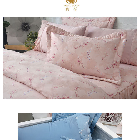
※ 交易是否成功請以「AFTEE先享後付 」之結帳頁面顯示為準，若有關於
是否繳費成功／繳費後需取消欲退款等相關疑問，請聯繫「AFTEE先享後付
客戶支援中心」
https://netprotections.freshdesk.com/support/home
【注意事項】
１．透過由恩沛科技股份有限公司提供之「AFTEE先享後付」服務完成之交
易，需依本服務之必要範圍內提供個人資料，並將交易相關給付款項請求債
權轉讓予恩沛科技股份有限公司。
２．關於個人資料處理事宜，請瀏覽以下網址：
https://aftee.tw/terms/#terms3
３．未成年的使用者請事先徵得法定代理人或監護人之同意方可使用
「AFTEE先享後付」，若未經同意申辦者引起之損失，本公司不負相關責
任。
４．使用「AFTEE先享後付」時，將依據個別帳號之用戶狀況，依本公司即
時審查核予不同之上限額度；若仍有額度不足之情形，本公司將視審查結果
請求用戶進行身份認證。
５．嚴禁一人註冊多個帳號或使用他人資訊註冊。若發現惡意使用之情形，
恩沛科技股份有限公司將有權停止該用戶之使用額度並採取法律行動。