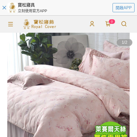
寶松寢具
開啟APP
立刻使用官方APP
0
1
/
2