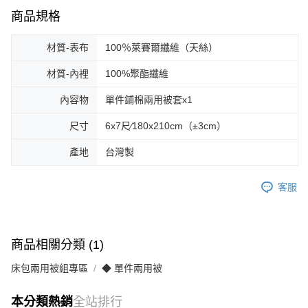
商品規格
材質-表布
100％萊賽爾纖維（天絲）
材質-內裡
100%聚酯纖維
內容物
單件鋪棉兩用被套x1
尺寸
6x7尺∕180x210cm（±3cm）
產地
台灣製
客服
商品相關分類 (1)
床包兩用被組專區
◆ 單件兩用被
本分類熱銷
全站排行