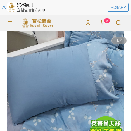
寶松寢具
開啟APP
立刻使用官方APP
0
1
/
2