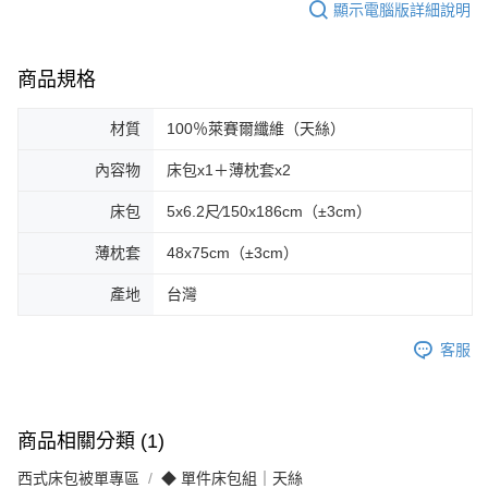
顯示電腦版詳細說明
商品規格
材質
100％萊賽爾纖維（天絲）
內容物
床包x1＋薄枕套x2
床包
5x6.2尺∕150x186cm（±3cm）
薄枕套
48x75cm（±3cm）
產地
台灣
客服
商品相關分類 (1)
西式床包被單專區
◆ 單件床包組｜天絲