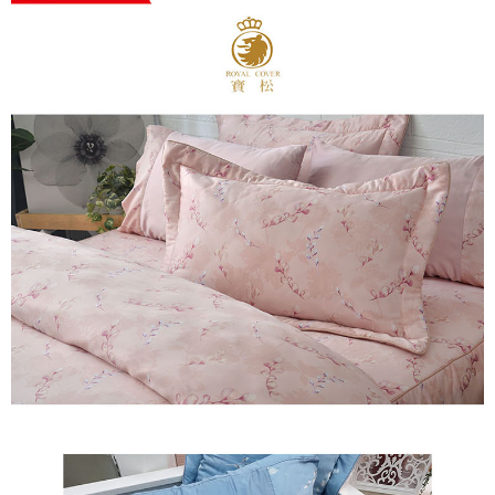
※ 交易是否成功請以「AFTEE先享後付 」之結帳頁面顯示為準，若有關於
是否繳費成功／繳費後需取消欲退款等相關疑問，請聯繫「AFTEE先享後付
客戶支援中心」
https://netprotections.freshdesk.com/support/home
【注意事項】
１．透過由恩沛科技股份有限公司提供之「AFTEE先享後付」服務完成之交
易，需依本服務之必要範圍內提供個人資料，並將交易相關給付款項請求債
權轉讓予恩沛科技股份有限公司。
２．關於個人資料處理事宜，請瀏覽以下網址：
https://aftee.tw/terms/#terms3
３．未成年的使用者請事先徵得法定代理人或監護人之同意方可使用
「AFTEE先享後付」，若未經同意申辦者引起之損失，本公司不負相關責
任。
４．使用「AFTEE先享後付」時，將依據個別帳號之用戶狀況，依本公司即
時審查核予不同之上限額度；若仍有額度不足之情形，本公司將視審查結果
請求用戶進行身份認證。
５．嚴禁一人註冊多個帳號或使用他人資訊註冊。若發現惡意使用之情形，
恩沛科技股份有限公司將有權停止該用戶之使用額度並採取法律行動。