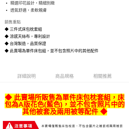
精選印花設計，精細別緻
悠遊付
透氣舒適，柔軟親膚
Google Pay
銷售重點
全盈+PAY
◆ 三件式床包枕套組
◆ 涼感天絲布，專利設計
AFTEE先享後付
◆ 台灣製造，品質保證
相關說明
◆ 此賣場為單件床包組，並不包含照片中的其他配件
【關於「AFTEE先享後付」】
ATM付款
AFTEE先享後付是「在收到商品之後才付款」的支付方式。 讓您購物簡單
便利好安心！
１．簡單：不需註冊會員、不需綁卡、不需儲值。
運送方式
２．便利：只要手機號碼，簡訊認證，即可結帳。
詳細說明
商品規格
相關推薦
３．安心：先確認商品／服務後，再付款。
宅配
每筆NT$80
【「AFTEE先享後付」結帳流程】
１．於結帳方式選擇「AFTEE先享後付」後，將跳轉至「AFTEE先享後付」
◆ 此賣場所販售為單件床包枕套組
，床
宅配-離島
結帳頁面，進行簡訊認證並確認金額後，即可完成結帳。
２．訂單成立數日內，您將收到繳費通知簡訊。
包為A版花色(藍色)
，並不包含照片中的
每筆NT$400
３．收到繳費通知簡訊後14天內，點擊此簡訊中的連結，可透過四大超商／
其他被套及兩用被等配件 ◆
ATM／網路銀行／等多元方式進行付款，方視為交易完成。
※ 請注意：結帳手續完成當下不需立刻繳費，但若您需要取消訂單，請聯絡
購買商品的店家。未經商家同意取消之訂單仍視為有效，需透過AFTEE先享
後付繳納相關費用。