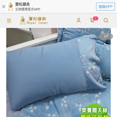
寶松寢具
開啟APP
立刻使用官方APP
0
1
/
2