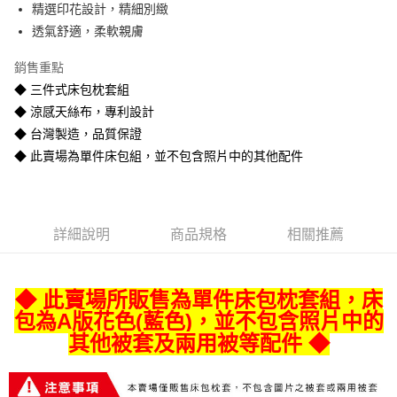
精選印花設計，精細別緻
悠遊付
透氣舒適，柔軟親膚
Google Pay
銷售重點
全盈+PAY
◆ 三件式床包枕套組
◆ 涼感天絲布，專利設計
AFTEE先享後付
◆ 台灣製造，品質保證
相關說明
◆ 此賣場為單件床包組，並不包含照片中的其他配件
【關於「AFTEE先享後付」】
ATM付款
AFTEE先享後付是「在收到商品之後才付款」的支付方式。 讓您購物簡單
便利好安心！
１．簡單：不需註冊會員、不需綁卡、不需儲值。
運送方式
２．便利：只要手機號碼，簡訊認證，即可結帳。
詳細說明
商品規格
相關推薦
３．安心：先確認商品／服務後，再付款。
宅配
每筆NT$80
【「AFTEE先享後付」結帳流程】
１．於結帳方式選擇「AFTEE先享後付」後，將跳轉至「AFTEE先享後付」
◆ 此賣場所販售為單件床包枕套組
，床
宅配-離島
結帳頁面，進行簡訊認證並確認金額後，即可完成結帳。
２．訂單成立數日內，您將收到繳費通知簡訊。
包為A版花色(藍色)
，並不包含照片中的
每筆NT$400
３．收到繳費通知簡訊後14天內，點擊此簡訊中的連結，可透過四大超商／
其他被套及兩用被等配件 ◆
ATM／網路銀行／等多元方式進行付款，方視為交易完成。
※ 請注意：結帳手續完成當下不需立刻繳費，但若您需要取消訂單，請聯絡
購買商品的店家。未經商家同意取消之訂單仍視為有效，需透過AFTEE先享
後付繳納相關費用。