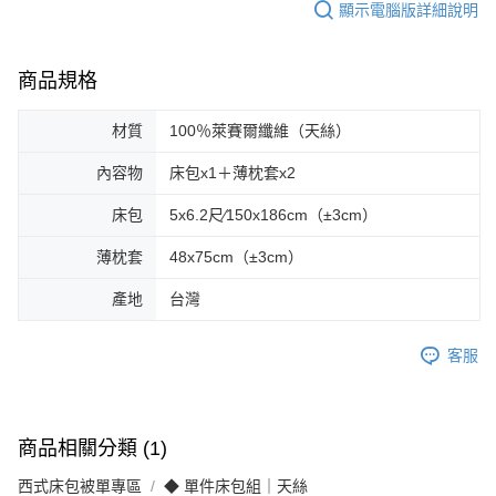
顯示電腦版詳細說明
商品規格
材質
100％萊賽爾纖維（天絲）
內容物
床包x1＋薄枕套x2
床包
5x6.2尺∕150x186cm（±3cm）
薄枕套
48x75cm（±3cm）
產地
台灣
客服
商品相關分類 (1)
西式床包被單專區
◆ 單件床包組｜天絲