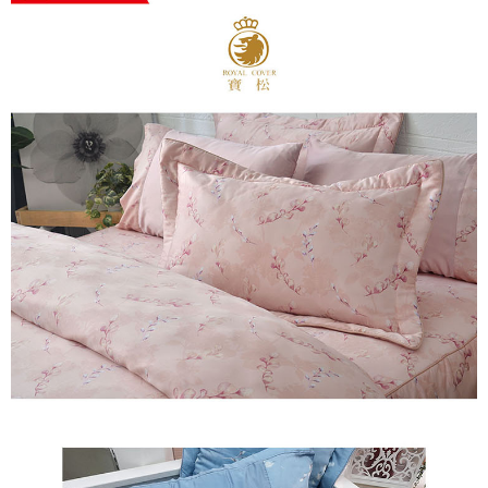
※ 交易是否成功請以「AFTEE先享後付 」之結帳頁面顯示為準，若有關於
是否繳費成功／繳費後需取消欲退款等相關疑問，請聯繫「AFTEE先享後付
客戶支援中心」
https://netprotections.freshdesk.com/support/home
【注意事項】
１．透過由恩沛科技股份有限公司提供之「AFTEE先享後付」服務完成之交
易，需依本服務之必要範圍內提供個人資料，並將交易相關給付款項請求債
權轉讓予恩沛科技股份有限公司。
２．關於個人資料處理事宜，請瀏覽以下網址：
https://aftee.tw/terms/#terms3
３．未成年的使用者請事先徵得法定代理人或監護人之同意方可使用
「AFTEE先享後付」，若未經同意申辦者引起之損失，本公司不負相關責
任。
４．使用「AFTEE先享後付」時，將依據個別帳號之用戶狀況，依本公司即
時審查核予不同之上限額度；若仍有額度不足之情形，本公司將視審查結果
請求用戶進行身份認證。
５．嚴禁一人註冊多個帳號或使用他人資訊註冊。若發現惡意使用之情形，
恩沛科技股份有限公司將有權停止該用戶之使用額度並採取法律行動。