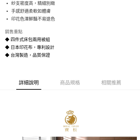
紗支密度高，精細別緻
悠遊付
手感舒適柔軟如體膚
Google Pay
印花色澤鮮豔不易退色
全盈+PAY
銷售重點
◆ 四件式床包兩用被組
AFTEE先享後付
◆ 日本印花布，專利設計
相關說明
◆ 台灣製造，品質保證
【關於「AFTEE先享後付」】
ATM付款
AFTEE先享後付是「在收到商品之後才付款」的支付方式。 讓您購物簡單
便利好安心！
１．簡單：不需註冊會員、不需綁卡、不需儲值。
運送方式
２．便利：只要手機號碼，簡訊認證，即可結帳。
詳細說明
商品規格
相關推薦
３．安心：先確認商品／服務後，再付款。
宅配
每筆NT$80
【「AFTEE先享後付」結帳流程】
１．於結帳方式選擇「AFTEE先享後付」後，將跳轉至「AFTEE先享後付」
宅配-離島
結帳頁面，進行簡訊認證並確認金額後，即可完成結帳。
２．訂單成立數日內，您將收到繳費通知簡訊。
每筆NT$400
３．收到繳費通知簡訊後14天內，點擊此簡訊中的連結，可透過四大超商／
ATM／網路銀行／等多元方式進行付款，方視為交易完成。
※ 請注意：結帳手續完成當下不需立刻繳費，但若您需要取消訂單，請聯絡
購買商品的店家。未經商家同意取消之訂單仍視為有效，需透過AFTEE先享
後付繳納相關費用。