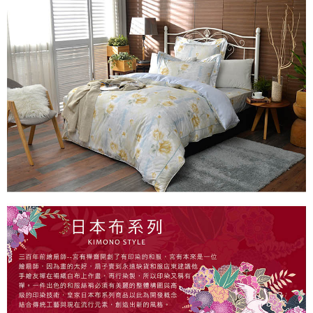
※ 交易是否成功請以「AFTEE先享後付 」之結帳頁面顯示為準，若有關於
是否繳費成功／繳費後需取消欲退款等相關疑問，請聯繫「AFTEE先享後付
客戶支援中心」
https://netprotections.freshdesk.com/support/home
【注意事項】
１．透過由恩沛科技股份有限公司提供之「AFTEE先享後付」服務完成之交
易，需依本服務之必要範圍內提供個人資料，並將交易相關給付款項請求債
權轉讓予恩沛科技股份有限公司。
２．關於個人資料處理事宜，請瀏覽以下網址：
https://aftee.tw/terms/#terms3
３．未成年的使用者請事先徵得法定代理人或監護人之同意方可使用
「AFTEE先享後付」，若未經同意申辦者引起之損失，本公司不負相關責
任。
４．使用「AFTEE先享後付」時，將依據個別帳號之用戶狀況，依本公司即
時審查核予不同之上限額度；若仍有額度不足之情形，本公司將視審查結果
請求用戶進行身份認證。
５．嚴禁一人註冊多個帳號或使用他人資訊註冊。若發現惡意使用之情形，
恩沛科技股份有限公司將有權停止該用戶之使用額度並採取法律行動。