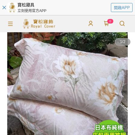
寶松寢具
開啟APP
立刻使用官方APP
0
1
/
2