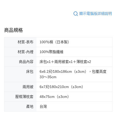
顯示電腦版詳細說明
商品規格
材質-表布
100％棉（日本製）
材質-內裡
100%聚酯纖維
商品內容
床包x1＋兩用被套x1＋薄枕套x2
床包
6x6.2尺∕180x186cm（±3cm），包覆高度
33～35cm
兩用被
6x7尺∕180x210cm（±3cm）
壓框薄枕套
48x75cm（±3cm）
產地
台灣