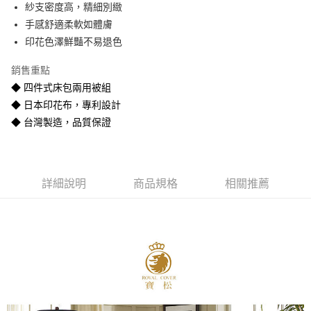
紗支密度高，精細別緻
悠遊付
手感舒適柔軟如體膚
Google Pay
印花色澤鮮豔不易退色
全盈+PAY
銷售重點
◆ 四件式床包兩用被組
AFTEE先享後付
◆ 日本印花布，專利設計
相關說明
◆ 台灣製造，品質保證
【關於「AFTEE先享後付」】
ATM付款
AFTEE先享後付是「在收到商品之後才付款」的支付方式。 讓您購物簡單
便利好安心！
１．簡單：不需註冊會員、不需綁卡、不需儲值。
運送方式
２．便利：只要手機號碼，簡訊認證，即可結帳。
詳細說明
商品規格
相關推薦
３．安心：先確認商品／服務後，再付款。
宅配
每筆NT$80
【「AFTEE先享後付」結帳流程】
１．於結帳方式選擇「AFTEE先享後付」後，將跳轉至「AFTEE先享後付」
宅配-離島
結帳頁面，進行簡訊認證並確認金額後，即可完成結帳。
２．訂單成立數日內，您將收到繳費通知簡訊。
每筆NT$400
３．收到繳費通知簡訊後14天內，點擊此簡訊中的連結，可透過四大超商／
ATM／網路銀行／等多元方式進行付款，方視為交易完成。
※ 請注意：結帳手續完成當下不需立刻繳費，但若您需要取消訂單，請聯絡
購買商品的店家。未經商家同意取消之訂單仍視為有效，需透過AFTEE先享
後付繳納相關費用。