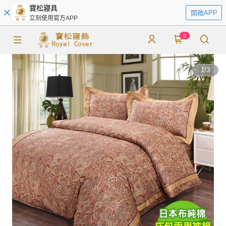
寶松寢具
開啟APP
立刻使用官方APP
0
1
/
3