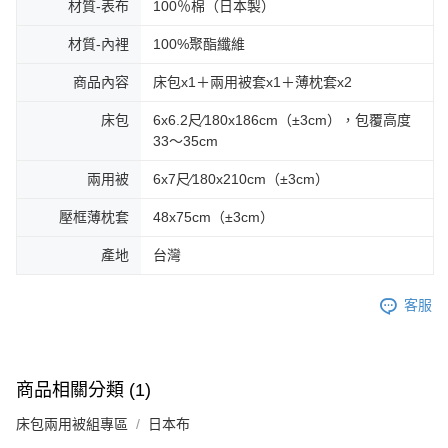
材質-表布
100％棉（日本製）
材質-內裡
100%聚酯纖維
商品內容
床包x1＋兩用被套x1＋薄枕套x2
床包
6x6.2尺∕180x186cm（±3cm），包覆高度
33～35cm
兩用被
6x7尺∕180x210cm（±3cm）
壓框薄枕套
48x75cm（±3cm）
產地
台灣
客服
商品相關分類 (1)
床包兩用被組專區
日本布