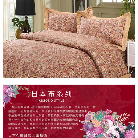
※ 交易是否成功請以「AFTEE先享後付 」之結帳頁面顯示為準，若有關於
是否繳費成功／繳費後需取消欲退款等相關疑問，請聯繫「AFTEE先享後付
客戶支援中心」
https://netprotections.freshdesk.com/support/home
【注意事項】
１．透過由恩沛科技股份有限公司提供之「AFTEE先享後付」服務完成之交
易，需依本服務之必要範圍內提供個人資料，並將交易相關給付款項請求債
權轉讓予恩沛科技股份有限公司。
２．關於個人資料處理事宜，請瀏覽以下網址：
https://aftee.tw/terms/#terms3
３．未成年的使用者請事先徵得法定代理人或監護人之同意方可使用
「AFTEE先享後付」，若未經同意申辦者引起之損失，本公司不負相關責
任。
４．使用「AFTEE先享後付」時，將依據個別帳號之用戶狀況，依本公司即
時審查核予不同之上限額度；若仍有額度不足之情形，本公司將視審查結果
請求用戶進行身份認證。
５．嚴禁一人註冊多個帳號或使用他人資訊註冊。若發現惡意使用之情形，
恩沛科技股份有限公司將有權停止該用戶之使用額度並採取法律行動。