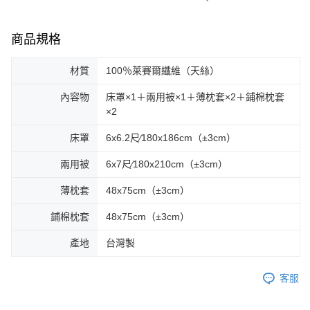
商品規格
材質
100％萊賽爾纖維（天絲）
內容物
床罩×1＋兩用被×1＋薄枕套×2＋鋪棉枕套
×2
床罩
6x6.2尺∕180x186cm（±3cm）
兩用被
6x7尺∕180x210cm（±3cm）
薄枕套
48x75cm（±3cm）
鋪棉枕套
48x75cm（±3cm）
產地
台灣製
客服