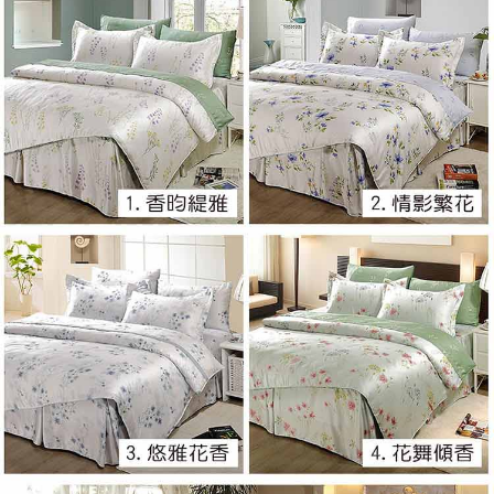
※ 交易是否成功請以「AFTEE先享後付 」之結帳頁面顯示為準，若有關於
是否繳費成功／繳費後需取消欲退款等相關疑問，請聯繫「AFTEE先享後付
客戶支援中心」
https://netprotections.freshdesk.com/support/home
【注意事項】
１．透過由恩沛科技股份有限公司提供之「AFTEE先享後付」服務完成之交
易，需依本服務之必要範圍內提供個人資料，並將交易相關給付款項請求債
權轉讓予恩沛科技股份有限公司。
２．關於個人資料處理事宜，請瀏覽以下網址：
https://aftee.tw/terms/#terms3
３．未成年的使用者請事先徵得法定代理人或監護人之同意方可使用
「AFTEE先享後付」，若未經同意申辦者引起之損失，本公司不負相關責
任。
４．使用「AFTEE先享後付」時，將依據個別帳號之用戶狀況，依本公司即
時審查核予不同之上限額度；若仍有額度不足之情形，本公司將視審查結果
請求用戶進行身份認證。
５．嚴禁一人註冊多個帳號或使用他人資訊註冊。若發現惡意使用之情形，
恩沛科技股份有限公司將有權停止該用戶之使用額度並採取法律行動。