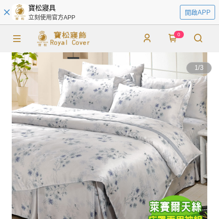
寶松寢具
開啟APP
立刻使用官方APP
0
1
/
3