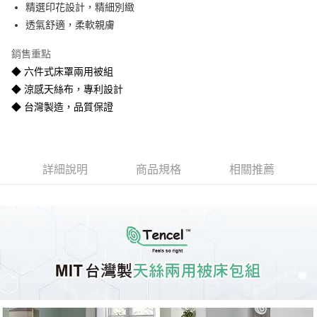
精選印花設計，精細別緻
悠遊付
透氣舒適，柔軟親膚
Google Pay
銷售重點
全盈+PAY
◆ 六件式床罩兩用被組
◆ 涼感天絲布，專利設計
AFTEE先享後付
◆ 台灣製造，品質保證
相關說明
【關於「AFTEE先享後付」】
ATM付款
AFTEE先享後付是「在收到商品之後才付款」的支付方式。 讓您購物簡單
便利好安心！
１．簡單：不需註冊會員、不需綁卡、不需儲值。
運送方式
詳細說明
商品規格
相關推薦
２．便利：只要手機號碼，簡訊認證，即可結帳。
３．安心：先確認商品／服務後，再付款。
宅配
每筆NT$80
【「AFTEE先享後付」結帳流程】
１．於結帳方式選擇「AFTEE先享後付」後，將跳轉至「AFTEE先享後付」
宅配-離島
結帳頁面，進行簡訊認證並確認金額後，即可完成結帳。
２．訂單成立數日內，您將收到繳費通知簡訊。
每筆NT$400
３．收到繳費通知簡訊後14天內，點擊此簡訊中的連結，可透過四大超商／
ATM／網路銀行／等多元方式進行付款，方視為交易完成。
※ 請注意：結帳手續完成當下不需立刻繳費，但若您需要取消訂單，請聯絡
購買商品的店家。未經商家同意取消之訂單仍視為有效，需透過AFTEE先享
後付繳納相關費用。