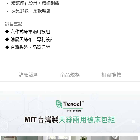
精選印花設計，精細別緻
悠遊付
透氣舒適，柔軟親膚
Google Pay
銷售重點
全盈+PAY
◆ 六件式床罩兩用被組
◆ 涼感天絲布，專利設計
AFTEE先享後付
◆ 台灣製造，品質保證
相關說明
【關於「AFTEE先享後付」】
ATM付款
AFTEE先享後付是「在收到商品之後才付款」的支付方式。 讓您購物簡單
便利好安心！
１．簡單：不需註冊會員、不需綁卡、不需儲值。
運送方式
詳細說明
商品規格
相關推薦
２．便利：只要手機號碼，簡訊認證，即可結帳。
３．安心：先確認商品／服務後，再付款。
宅配
每筆NT$80
【「AFTEE先享後付」結帳流程】
１．於結帳方式選擇「AFTEE先享後付」後，將跳轉至「AFTEE先享後付」
宅配-離島
結帳頁面，進行簡訊認證並確認金額後，即可完成結帳。
２．訂單成立數日內，您將收到繳費通知簡訊。
每筆NT$400
３．收到繳費通知簡訊後14天內，點擊此簡訊中的連結，可透過四大超商／
ATM／網路銀行／等多元方式進行付款，方視為交易完成。
※ 請注意：結帳手續完成當下不需立刻繳費，但若您需要取消訂單，請聯絡
購買商品的店家。未經商家同意取消之訂單仍視為有效，需透過AFTEE先享
後付繳納相關費用。