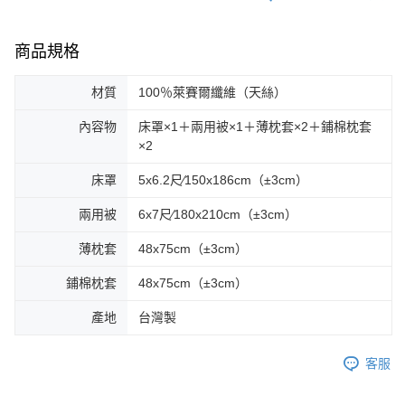
商品規格
材質
100％萊賽爾纖維（天絲）
內容物
床罩×1＋兩用被×1＋薄枕套×2＋鋪棉枕套
×2
床罩
5x6.2尺∕150x186cm（±3cm）
兩用被
6x7尺∕180x210cm（±3cm）
薄枕套
48x75cm（±3cm）
鋪棉枕套
48x75cm（±3cm）
產地
台灣製
客服