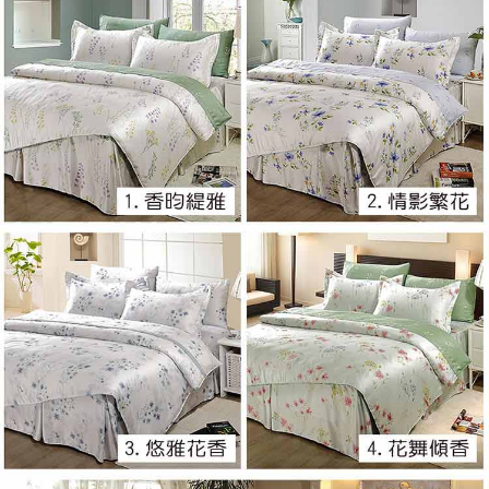
※ 交易是否成功請以「AFTEE先享後付 」之結帳頁面顯示為準，若有關於
是否繳費成功／繳費後需取消欲退款等相關疑問，請聯繫「AFTEE先享後付
客戶支援中心」
https://netprotections.freshdesk.com/support/home
【注意事項】
１．透過由恩沛科技股份有限公司提供之「AFTEE先享後付」服務完成之交
易，需依本服務之必要範圍內提供個人資料，並將交易相關給付款項請求債
權轉讓予恩沛科技股份有限公司。
２．關於個人資料處理事宜，請瀏覽以下網址：
https://aftee.tw/terms/#terms3
３．未成年的使用者請事先徵得法定代理人或監護人之同意方可使用
「AFTEE先享後付」，若未經同意申辦者引起之損失，本公司不負相關責
任。
４．使用「AFTEE先享後付」時，將依據個別帳號之用戶狀況，依本公司即
時審查核予不同之上限額度；若仍有額度不足之情形，本公司將視審查結果
請求用戶進行身份認證。
５．嚴禁一人註冊多個帳號或使用他人資訊註冊。若發現惡意使用之情形，
恩沛科技股份有限公司將有權停止該用戶之使用額度並採取法律行動。