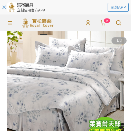
寶松寢具
開啟APP
立刻使用官方APP
0
1
/
3