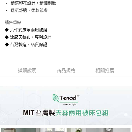
精選印花設計，精細別緻
悠遊付
透氣舒適，柔軟親膚
Google Pay
銷售重點
全盈+PAY
◆ 六件式床罩兩用被組
◆ 涼感天絲布，專利設計
AFTEE先享後付
◆ 台灣製造，品質保證
相關說明
【關於「AFTEE先享後付」】
ATM付款
AFTEE先享後付是「在收到商品之後才付款」的支付方式。 讓您購物簡單
便利好安心！
１．簡單：不需註冊會員、不需綁卡、不需儲值。
運送方式
詳細說明
商品規格
相關推薦
２．便利：只要手機號碼，簡訊認證，即可結帳。
３．安心：先確認商品／服務後，再付款。
宅配
每筆NT$80
【「AFTEE先享後付」結帳流程】
１．於結帳方式選擇「AFTEE先享後付」後，將跳轉至「AFTEE先享後付」
宅配-離島
結帳頁面，進行簡訊認證並確認金額後，即可完成結帳。
２．訂單成立數日內，您將收到繳費通知簡訊。
每筆NT$400
３．收到繳費通知簡訊後14天內，點擊此簡訊中的連結，可透過四大超商／
ATM／網路銀行／等多元方式進行付款，方視為交易完成。
※ 請注意：結帳手續完成當下不需立刻繳費，但若您需要取消訂單，請聯絡
購買商品的店家。未經商家同意取消之訂單仍視為有效，需透過AFTEE先享
後付繳納相關費用。