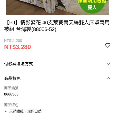
【PJ】情影繁花 40支萊賽爾天絲雙人床罩兩用
被組 台灣製(88006-52)
NT$11,200
NT$3,280
付款與運送方式
付款方式
商品特色
信用卡一次付款
商品編號
LINE Pay
8666365
Apple Pay
商品特色
街口支付
天然纖維．環保自然