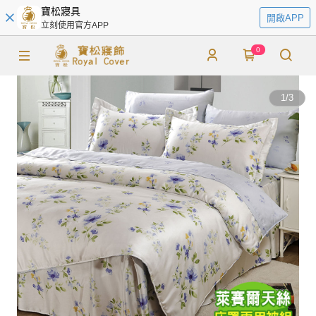
寶松寢具
開啟APP
立刻使用官方APP
0
1
/
3