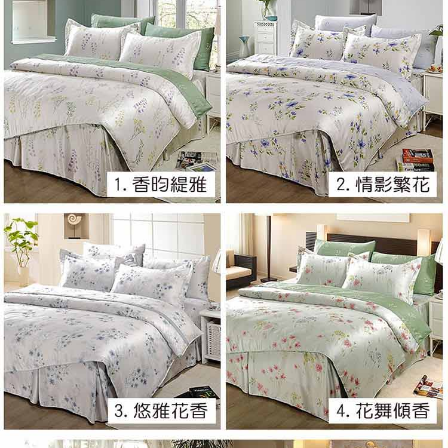
※ 交易是否成功請以「AFTEE先享後付 」之結帳頁面顯示為準，若有關於
是否繳費成功／繳費後需取消欲退款等相關疑問，請聯繫「AFTEE先享後付
客戶支援中心」
https://netprotections.freshdesk.com/support/home
【注意事項】
１．透過由恩沛科技股份有限公司提供之「AFTEE先享後付」服務完成之交
易，需依本服務之必要範圍內提供個人資料，並將交易相關給付款項請求債
權轉讓予恩沛科技股份有限公司。
２．關於個人資料處理事宜，請瀏覽以下網址：
https://aftee.tw/terms/#terms3
３．未成年的使用者請事先徵得法定代理人或監護人之同意方可使用
「AFTEE先享後付」，若未經同意申辦者引起之損失，本公司不負相關責
任。
４．使用「AFTEE先享後付」時，將依據個別帳號之用戶狀況，依本公司即
時審查核予不同之上限額度；若仍有額度不足之情形，本公司將視審查結果
請求用戶進行身份認證。
５．嚴禁一人註冊多個帳號或使用他人資訊註冊。若發現惡意使用之情形，
恩沛科技股份有限公司將有權停止該用戶之使用額度並採取法律行動。