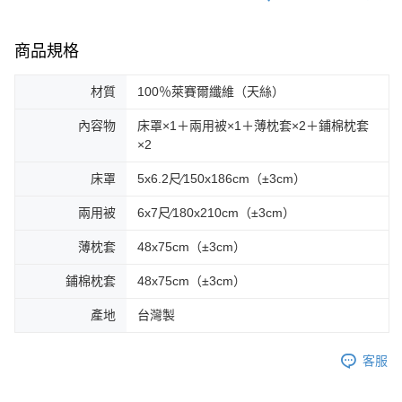
商品規格
材質
100％萊賽爾纖維（天絲）
內容物
床罩×1＋兩用被×1＋薄枕套×2＋鋪棉枕套
×2
床罩
5x6.2尺∕150x186cm（±3cm）
兩用被
6x7尺∕180x210cm（±3cm）
薄枕套
48x75cm（±3cm）
鋪棉枕套
48x75cm（±3cm）
產地
台灣製
客服