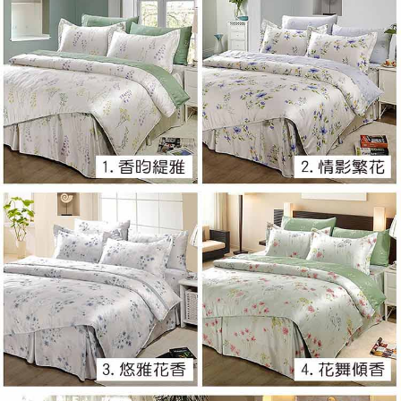
※ 交易是否成功請以「AFTEE先享後付 」之結帳頁面顯示為準，若有關於
是否繳費成功／繳費後需取消欲退款等相關疑問，請聯繫「AFTEE先享後付
客戶支援中心」
https://netprotections.freshdesk.com/support/home
【注意事項】
１．透過由恩沛科技股份有限公司提供之「AFTEE先享後付」服務完成之交
易，需依本服務之必要範圍內提供個人資料，並將交易相關給付款項請求債
權轉讓予恩沛科技股份有限公司。
２．關於個人資料處理事宜，請瀏覽以下網址：
https://aftee.tw/terms/#terms3
３．未成年的使用者請事先徵得法定代理人或監護人之同意方可使用
「AFTEE先享後付」，若未經同意申辦者引起之損失，本公司不負相關責
任。
４．使用「AFTEE先享後付」時，將依據個別帳號之用戶狀況，依本公司即
時審查核予不同之上限額度；若仍有額度不足之情形，本公司將視審查結果
請求用戶進行身份認證。
５．嚴禁一人註冊多個帳號或使用他人資訊註冊。若發現惡意使用之情形，
恩沛科技股份有限公司將有權停止該用戶之使用額度並採取法律行動。