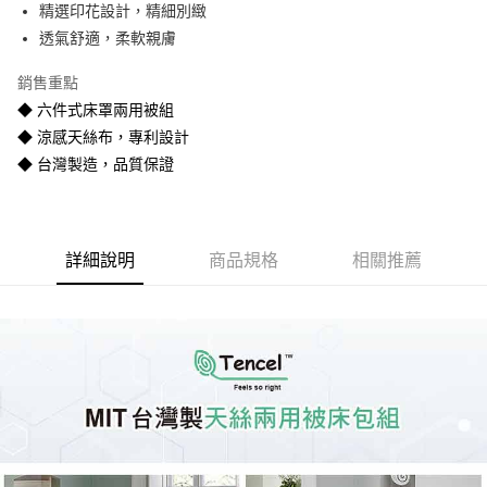
精選印花設計，精細別緻
悠遊付
透氣舒適，柔軟親膚
Google Pay
銷售重點
全盈+PAY
◆ 六件式床罩兩用被組
◆ 涼感天絲布，專利設計
AFTEE先享後付
◆ 台灣製造，品質保證
相關說明
【關於「AFTEE先享後付」】
ATM付款
AFTEE先享後付是「在收到商品之後才付款」的支付方式。 讓您購物簡單
便利好安心！
１．簡單：不需註冊會員、不需綁卡、不需儲值。
運送方式
詳細說明
商品規格
相關推薦
２．便利：只要手機號碼，簡訊認證，即可結帳。
３．安心：先確認商品／服務後，再付款。
宅配
每筆NT$80
【「AFTEE先享後付」結帳流程】
１．於結帳方式選擇「AFTEE先享後付」後，將跳轉至「AFTEE先享後付」
宅配-離島
結帳頁面，進行簡訊認證並確認金額後，即可完成結帳。
２．訂單成立數日內，您將收到繳費通知簡訊。
每筆NT$400
３．收到繳費通知簡訊後14天內，點擊此簡訊中的連結，可透過四大超商／
ATM／網路銀行／等多元方式進行付款，方視為交易完成。
※ 請注意：結帳手續完成當下不需立刻繳費，但若您需要取消訂單，請聯絡
購買商品的店家。未經商家同意取消之訂單仍視為有效，需透過AFTEE先享
後付繳納相關費用。