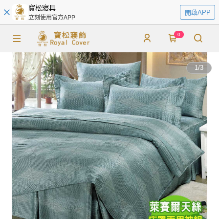
寶松寢具
開啟APP
立刻使用官方APP
0
1
/
3