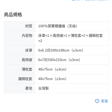
商品規格
材質
100％萊賽爾纖維（天絲）
內容物
床罩×1＋兩用被×1＋薄枕套×2＋鋪棉枕套
×2
床罩
6x6.2尺∕180x186cm（±3cm）
兩用被
6x7尺∕180x210cm（±3cm）
薄枕套
48x75cm（±3cm）
鋪棉枕套
48x75cm（±3cm）
產地
台灣製
客服