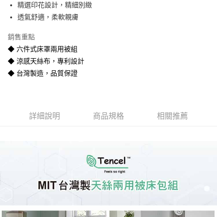
精選印花設計，精細別緻
悠遊付
透氣舒適，柔軟親膚
Google Pay
銷售重點
全盈+PAY
◆ 六件式床罩兩用被組
◆ 涼感天絲布，專利設計
AFTEE先享後付
◆ 台灣製造，品質保證
相關說明
【關於「AFTEE先享後付」】
ATM付款
AFTEE先享後付是「在收到商品之後才付款」的支付方式。 讓您購物簡單
便利好安心！
１．簡單：不需註冊會員、不需綁卡、不需儲值。
運送方式
詳細說明
商品規格
相關推薦
２．便利：只要手機號碼，簡訊認證，即可結帳。
３．安心：先確認商品／服務後，再付款。
宅配
每筆NT$80
【「AFTEE先享後付」結帳流程】
１．於結帳方式選擇「AFTEE先享後付」後，將跳轉至「AFTEE先享後付」
宅配-離島
結帳頁面，進行簡訊認證並確認金額後，即可完成結帳。
２．訂單成立數日內，您將收到繳費通知簡訊。
每筆NT$400
３．收到繳費通知簡訊後14天內，點擊此簡訊中的連結，可透過四大超商／
ATM／網路銀行／等多元方式進行付款，方視為交易完成。
※ 請注意：結帳手續完成當下不需立刻繳費，但若您需要取消訂單，請聯絡
購買商品的店家。未經商家同意取消之訂單仍視為有效，需透過AFTEE先享
後付繳納相關費用。