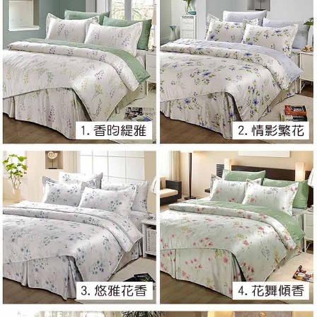
※ 交易是否成功請以「AFTEE先享後付 」之結帳頁面顯示為準，若有關於
是否繳費成功／繳費後需取消欲退款等相關疑問，請聯繫「AFTEE先享後付
客戶支援中心」
https://netprotections.freshdesk.com/support/home
【注意事項】
１．透過由恩沛科技股份有限公司提供之「AFTEE先享後付」服務完成之交
易，需依本服務之必要範圍內提供個人資料，並將交易相關給付款項請求債
權轉讓予恩沛科技股份有限公司。
２．關於個人資料處理事宜，請瀏覽以下網址：
https://aftee.tw/terms/#terms3
３．未成年的使用者請事先徵得法定代理人或監護人之同意方可使用
「AFTEE先享後付」，若未經同意申辦者引起之損失，本公司不負相關責
任。
４．使用「AFTEE先享後付」時，將依據個別帳號之用戶狀況，依本公司即
時審查核予不同之上限額度；若仍有額度不足之情形，本公司將視審查結果
請求用戶進行身份認證。
５．嚴禁一人註冊多個帳號或使用他人資訊註冊。若發現惡意使用之情形，
恩沛科技股份有限公司將有權停止該用戶之使用額度並採取法律行動。