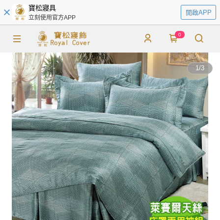
寶松寢具
開啟APP
立刻使用官方APP
0
1
/
3