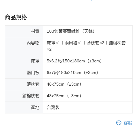
商品規格
材質
100％萊賽爾纖維（天絲）
內容物
床罩×1＋兩用被×1＋薄枕套×2＋鋪棉枕套
×2
床罩
5x6.2尺∕150x186cm（±3cm）
兩用被
6x7尺∕180x210cm（±3cm）
薄枕套
48x75cm（±3cm）
鋪棉枕套
48x75cm（±3cm）
產地
台灣製
客服