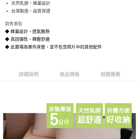
天然乳膠，蜂巢設計
悠遊付
台灣製造，品質保證
Google Pay
銷售重點
全盈+PAY
◆ 蜂巢設計，透氣散熱
◆ 高回彈性，釋壓舒適
AFTEE先享後付
◆ 此賣場為單件床墊，並不包含照片中的其他配件
相關說明
【關於「AFTEE先享後付」】
ATM付款
AFTEE先享後付是「在收到商品之後才付款」的支付方式。 讓您購物簡單
便利好安心！
１．簡單：不需註冊會員、不需綁卡、不需儲值。
運送方式
詳細說明
商品規格
相關推薦
２．便利：只要手機號碼，簡訊認證，即可結帳。
３．安心：先確認商品／服務後，再付款。
宅配
每筆NT$80
【「AFTEE先享後付」結帳流程】
１．於結帳方式選擇「AFTEE先享後付」後，將跳轉至「AFTEE先享後付」
宅配-離島
結帳頁面，進行簡訊認證並確認金額後，即可完成結帳。
２．訂單成立數日內，您將收到繳費通知簡訊。
每筆NT$400
３．收到繳費通知簡訊後14天內，點擊此簡訊中的連結，可透過四大超商／
ATM／網路銀行／等多元方式進行付款，方視為交易完成。
※ 請注意：結帳手續完成當下不需立刻繳費，但若您需要取消訂單，請聯絡
購買商品的店家。未經商家同意取消之訂單仍視為有效，需透過AFTEE先享
後付繳納相關費用。