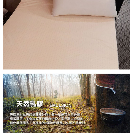
※ 交易是否成功請以「AFTEE先享後付 」之結帳頁面顯示為準，若有關於
是否繳費成功／繳費後需取消欲退款等相關疑問，請聯繫「AFTEE先享後付
客戶支援中心」
https://netprotections.freshdesk.com/support/home
【注意事項】
１．透過由恩沛科技股份有限公司提供之「AFTEE先享後付」服務完成之交
易，需依本服務之必要範圍內提供個人資料，並將交易相關給付款項請求債
權轉讓予恩沛科技股份有限公司。
２．關於個人資料處理事宜，請瀏覽以下網址：
https://aftee.tw/terms/#terms3
３．未成年的使用者請事先徵得法定代理人或監護人之同意方可使用
「AFTEE先享後付」，若未經同意申辦者引起之損失，本公司不負相關責
任。
４．使用「AFTEE先享後付」時，將依據個別帳號之用戶狀況，依本公司即
時審查核予不同之上限額度；若仍有額度不足之情形，本公司將視審查結果
請求用戶進行身份認證。
５．嚴禁一人註冊多個帳號或使用他人資訊註冊。若發現惡意使用之情形，
恩沛科技股份有限公司將有權停止該用戶之使用額度並採取法律行動。