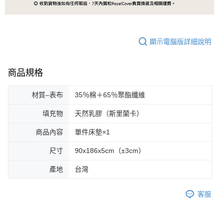
顯示電腦版詳細說明
商品規格
材質–表布
35％棉＋65％聚酯纖維
填充物
天然乳膠（斯里蘭卡）
商品內容
單件床墊×1
尺寸
90x186x5cm（±3cm）
產地
台灣
客服