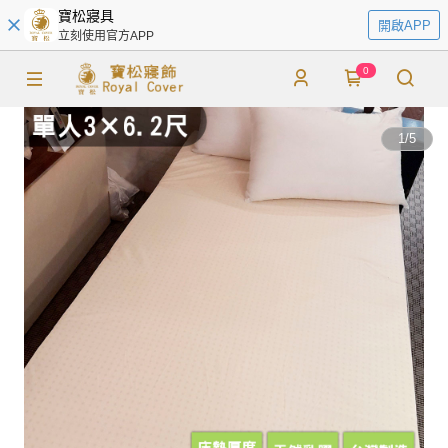
寶松寢具
開啟APP
立刻使用官方APP
0
1
/
5