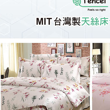
３．未成
「AFTE
任。
４．使用「
即時審查
結果請求
５．嚴禁
形，恩沛
動。