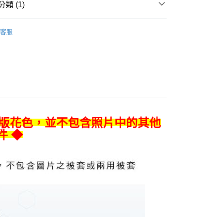
先享後付是「在收到商品之後才付款」的支付方式。 讓您購物簡單
類 (1)
心！
：不需註冊會員、不需綁卡、不需儲值。
被單專區
◆ 單件床包組｜天絲
：只要手機號碼，簡訊認證，即可結帳。
客服
：先確認商品／服務後，再付款。
EE先享後付」結帳流程】
0
方式選擇「AFTEE先享後付」後，將跳轉至「AFTEE先享後
頁面，進行簡訊認證並確認金額後，即可完成結帳。
成立數日內，您將收到繳費通知簡訊。
費通知簡訊後14天內，點擊此簡訊中的連結，可透過四大超商
00
網路銀行／等多元方式進行付款，方視為交易完成。
：結帳手續完成當下不需立刻繳費，但若您需要取消訂單，請聯
的店家。未經商家同意取消之訂單仍視為有效，需透過AFTEE
A版花色，並不包含照片中的其他
繳納相關費用。
件 ◆
否成功請以「AFTEE先享後付 」之結帳頁面顯示為準，若有關於
功／繳費後需取消欲退款等相關疑問，請聯繫「AFTEE先享後
援中心」
https://netprotections.freshdesk.com/support/home
項】
恩沛科技股份有限公司提供之「AFTEE先享後付」服務完成之
依本服務之必要範圍內提供個人資料，並將交易相關給付款項請
讓予恩沛科技股份有限公司。
個人資料處理事宜，請瀏覽以下網址：
ee.tw/terms/#terms3