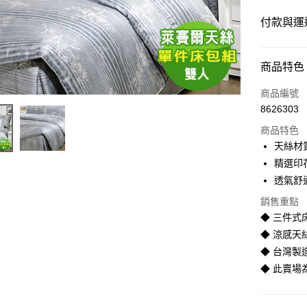
付款與運
付款方式
商品特色
信用卡一
商品編號
8626303
LINE Pay
商品特色
Apple Pay
天絲材
精選印
街口支付
透氣舒
悠遊付
銷售重點
◆ 三件式
Google Pa
◆ 涼感天
全盈+PAY
◆ 台灣製
AFTEE先
◆ 此賣
相關說明
【關於「A