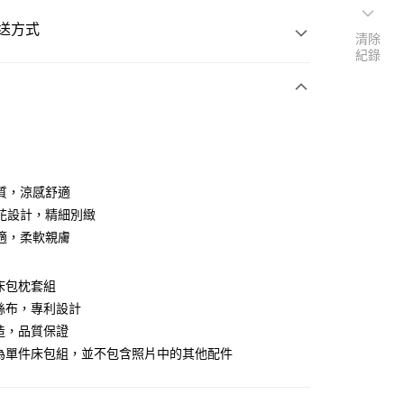
送方式
清除
紀錄
次付款
質，涼感舒適
花設計，精細別緻
適，柔軟親膚
床包枕套組
y
絲布，專利設計
造，品質保證
享後付
場為單件床包組，並不包含照片中的其他配件
FTEE先享後付」】