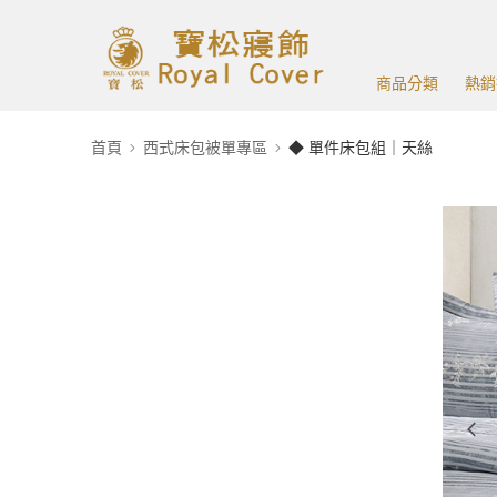
商品分類
熱銷
首頁
西式床包被單專區
◆ 單件床包組｜天絲