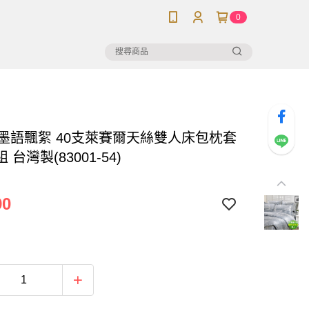
0
】墨語飄絮 40支萊賽爾天絲雙人床包枕套
 台灣製(83001-54)
90