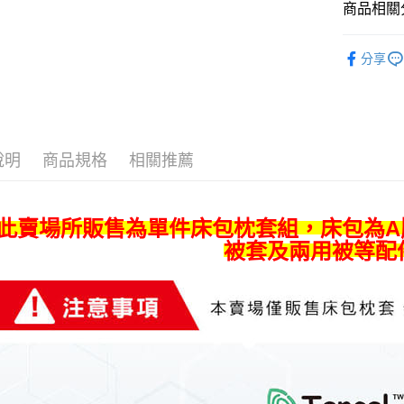
ATM付款
AFTEE
商品相關分
便利好安
１．簡單
西式床包
２．便利
分享
運送方式
３．安心
宅配
【「AFT
每筆NT$8
１．於結帳
付」結帳
宅配-離島
２．訂單
說明
商品規格
相關推薦
３．收到繳
每筆NT$4
／ATM／
※ 請注意
絡購買商品
 此賣場所販售為單件床包枕套組，床包為
先享後付
被套及兩用被等配
※ 交易是
是否繳費成
付客戶支
【注意事
１．透過由
交易，需
求債權轉
２．關於
https://aft