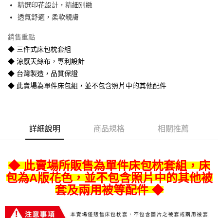
精選印花設計，精細別緻
悠遊付
透氣舒適，柔軟親膚
Google Pay
銷售重點
全盈+PAY
◆ 三件式床包枕套組
◆ 涼感天絲布，專利設計
AFTEE先享後付
◆ 台灣製造，品質保證
相關說明
◆ 此賣場為單件床包組，並不包含照片中的其他配件
【關於「AFTEE先享後付」】
ATM付款
AFTEE先享後付是「在收到商品之後才付款」的支付方式。 讓您購物簡單
便利好安心！
１．簡單：不需註冊會員、不需綁卡、不需儲值。
運送方式
２．便利：只要手機號碼，簡訊認證，即可結帳。
詳細說明
商品規格
相關推薦
３．安心：先確認商品／服務後，再付款。
宅配
每筆NT$80
【「AFTEE先享後付」結帳流程】
１．於結帳方式選擇「AFTEE先享後付」後，將跳轉至「AFTEE先享後付」
◆ 此賣場所販售為單件床包枕套組，床
宅配-離島
結帳頁面，進行簡訊認證並確認金額後，即可完成結帳。
２．訂單成立數日內，您將收到繳費通知簡訊。
包為A版花色，並不包含照片中的其他被
每筆NT$400
３．收到繳費通知簡訊後14天內，點擊此簡訊中的連結，可透過四大超商／
套及兩用被等配件 ◆
ATM／網路銀行／等多元方式進行付款，方視為交易完成。
※ 請注意：結帳手續完成當下不需立刻繳費，但若您需要取消訂單，請聯絡
購買商品的店家。未經商家同意取消之訂單仍視為有效，需透過AFTEE先享
後付繳納相關費用。