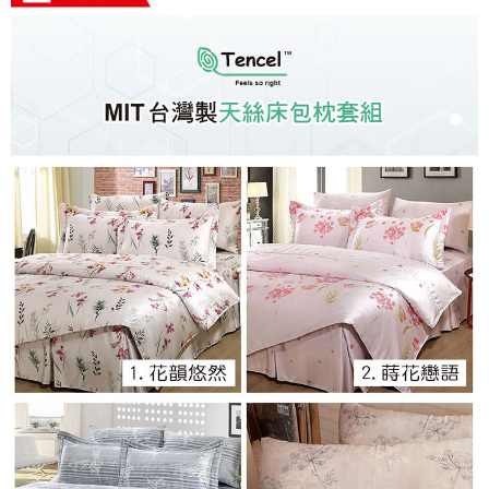
※ 交易是否成功請以「AFTEE先享後付 」之結帳頁面顯示為準，若有關於
是否繳費成功／繳費後需取消欲退款等相關疑問，請聯繫「AFTEE先享後付
客戶支援中心」
https://netprotections.freshdesk.com/support/home
【注意事項】
１．透過由恩沛科技股份有限公司提供之「AFTEE先享後付」服務完成之交
易，需依本服務之必要範圍內提供個人資料，並將交易相關給付款項請求債
權轉讓予恩沛科技股份有限公司。
２．關於個人資料處理事宜，請瀏覽以下網址：
https://aftee.tw/terms/#terms3
３．未成年的使用者請事先徵得法定代理人或監護人之同意方可使用
「AFTEE先享後付」，若未經同意申辦者引起之損失，本公司不負相關責
任。
４．使用「AFTEE先享後付」時，將依據個別帳號之用戶狀況，依本公司即
時審查核予不同之上限額度；若仍有額度不足之情形，本公司將視審查結果
請求用戶進行身份認證。
５．嚴禁一人註冊多個帳號或使用他人資訊註冊。若發現惡意使用之情形，
恩沛科技股份有限公司將有權停止該用戶之使用額度並採取法律行動。