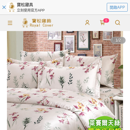
寶松寢具
開啟APP
立刻使用官方APP
0
1
/
2