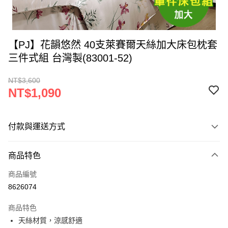
【PJ】花韻悠然 40支萊賽爾天絲加大床包枕套
三件式組 台灣製(83001-52)
NT$3,600
NT$1,090
付款與運送方式
付款方式
商品特色
信用卡一次付款
商品編號
LINE Pay
8626074
Apple Pay
商品特色
街口支付
天絲材質，涼感舒適