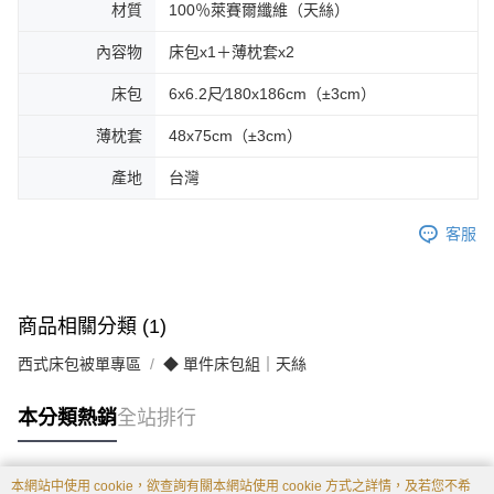
材質
100％萊賽爾纖維（天絲）
內容物
床包x1＋薄枕套x2
床包
6x6.2尺∕180x186cm（±3cm）
薄枕套
48x75cm（±3cm）
產地
台灣
客服
商品相關分類 (1)
西式床包被單專區
◆ 單件床包組｜天絲
本分類熱銷
全站排行
本網站中使用 cookie，欲查詢有關本網站使用 cookie 方式之詳情，及若您不希