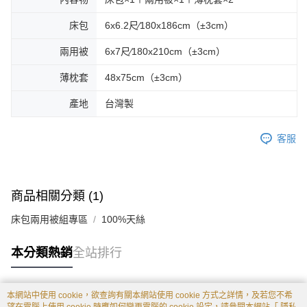
床包
6x6.2尺∕180x186cm（±3cm）
兩用被
6x7尺∕180x210cm（±3cm）
薄枕套
48x75cm（±3cm）
產地
台灣製
客服
商品相關分類 (1)
床包兩用被組專區
100%天絲
本分類熱銷
全站排行
本網站中使用 cookie，欲查詢有關本網站使用 cookie 方式之詳情，及若您不希
熱門標籤