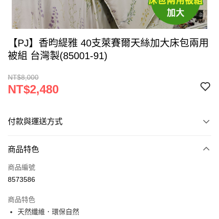
【PJ】香昀緹雅 40支萊賽爾天絲加大床包兩用
被組 台灣製(85001-91)
NT$8,000
NT$2,480
付款與運送方式
付款方式
商品特色
信用卡一次付款
商品編號
LINE Pay
8573586
Apple Pay
商品特色
街口支付
天然纖維．環保自然