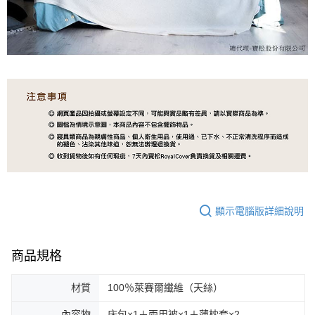
顯示電腦版詳細說明
商品規格
材質
100％萊賽爾纖維（天絲）
內容物
床包×1＋兩用被×1＋薄枕套×2