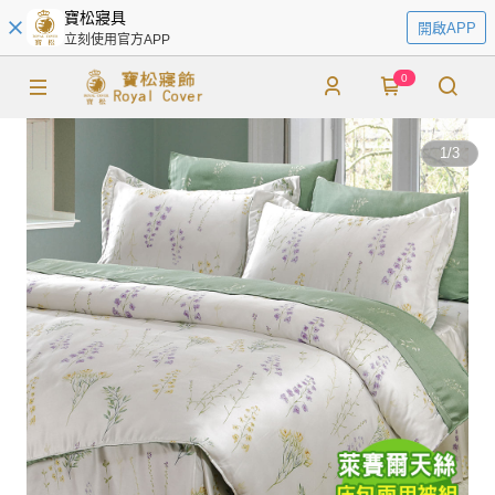
寶松寢具
開啟APP
立刻使用官方APP
0
1
/
3