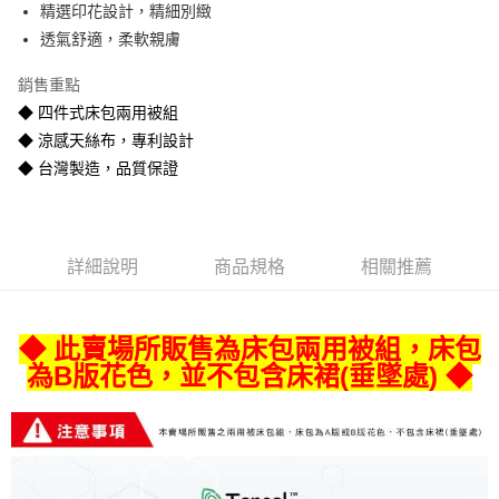
精選印花設計，精細別緻
悠遊付
透氣舒適，柔軟親膚
Google Pay
銷售重點
全盈+PAY
◆ 四件式床包兩用被組
◆ 涼感天絲布，專利設計
AFTEE先享後付
◆ 台灣製造，品質保證
相關說明
【關於「AFTEE先享後付」】
ATM付款
AFTEE先享後付是「在收到商品之後才付款」的支付方式。 讓您購物簡單
便利好安心！
１．簡單：不需註冊會員、不需綁卡、不需儲值。
運送方式
詳細說明
商品規格
相關推薦
２．便利：只要手機號碼，簡訊認證，即可結帳。
３．安心：先確認商品／服務後，再付款。
宅配
每筆NT$80
【「AFTEE先享後付」結帳流程】
◆ 此賣場所販售為床包兩用被組，床包
１．於結帳方式選擇「AFTEE先享後付」後，將跳轉至「AFTEE先享後付」
為B版花色，並不包含床裙(垂墜處) ◆
宅配-離島
結帳頁面，進行簡訊認證並確認金額後，即可完成結帳。
２．訂單成立數日內，您將收到繳費通知簡訊。
每筆NT$400
３．收到繳費通知簡訊後14天內，點擊此簡訊中的連結，可透過四大超商／
ATM／網路銀行／等多元方式進行付款，方視為交易完成。
※ 請注意：結帳手續完成當下不需立刻繳費，但若您需要取消訂單，請聯絡
購買商品的店家。未經商家同意取消之訂單仍視為有效，需透過AFTEE先享
後付繳納相關費用。