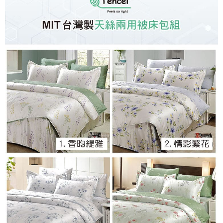
※ 交易是否成功請以「AFTEE先享後付 」之結帳頁面顯示為準，若有關於
是否繳費成功／繳費後需取消欲退款等相關疑問，請聯繫「AFTEE先享後付
客戶支援中心」
https://netprotections.freshdesk.com/support/home
【注意事項】
１．透過由恩沛科技股份有限公司提供之「AFTEE先享後付」服務完成之交
易，需依本服務之必要範圍內提供個人資料，並將交易相關給付款項請求債
權轉讓予恩沛科技股份有限公司。
２．關於個人資料處理事宜，請瀏覽以下網址：
https://aftee.tw/terms/#terms3
３．未成年的使用者請事先徵得法定代理人或監護人之同意方可使用
「AFTEE先享後付」，若未經同意申辦者引起之損失，本公司不負相關責
任。
４．使用「AFTEE先享後付」時，將依據個別帳號之用戶狀況，依本公司即
時審查核予不同之上限額度；若仍有額度不足之情形，本公司將視審查結果
請求用戶進行身份認證。
５．嚴禁一人註冊多個帳號或使用他人資訊註冊。若發現惡意使用之情形，
恩沛科技股份有限公司將有權停止該用戶之使用額度並採取法律行動。