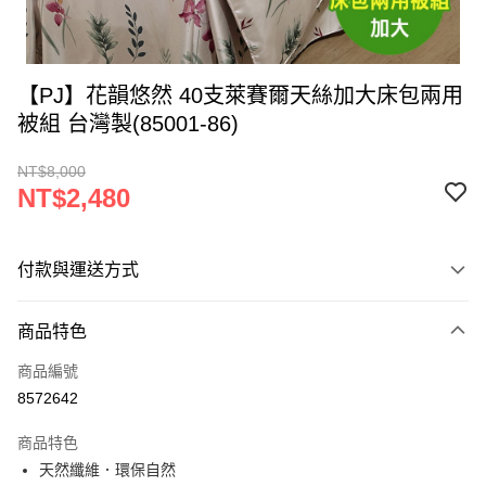
【PJ】花韻悠然 40支萊賽爾天絲加大床包兩用
被組 台灣製(85001-86)
NT$8,000
NT$2,480
付款與運送方式
付款方式
商品特色
信用卡一次付款
商品編號
LINE Pay
8572642
Apple Pay
商品特色
街口支付
天然纖維．環保自然