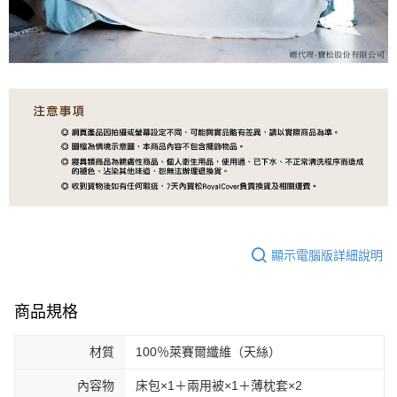
顯示電腦版詳細說明
商品規格
材質
100％萊賽爾纖維（天絲）
內容物
床包×1＋兩用被×1＋薄枕套×2