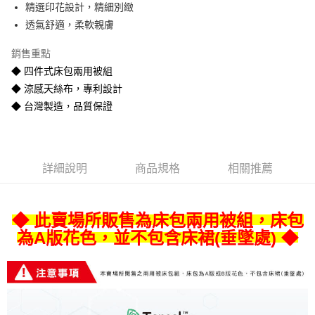
精選印花設計，精細別緻
悠遊付
透氣舒適，柔軟親膚
Google Pay
銷售重點
全盈+PAY
◆ 四件式床包兩用被組
◆ 涼感天絲布，專利設計
AFTEE先享後付
◆ 台灣製造，品質保證
相關說明
【關於「AFTEE先享後付」】
ATM付款
AFTEE先享後付是「在收到商品之後才付款」的支付方式。 讓您購物簡單
便利好安心！
１．簡單：不需註冊會員、不需綁卡、不需儲值。
運送方式
詳細說明
商品規格
相關推薦
２．便利：只要手機號碼，簡訊認證，即可結帳。
３．安心：先確認商品／服務後，再付款。
宅配
每筆NT$80
【「AFTEE先享後付」結帳流程】
◆ 此賣場所販售為床包兩用被組，床包
１．於結帳方式選擇「AFTEE先享後付」後，將跳轉至「AFTEE先享後付」
為A版花色，並不包含床裙(垂墜處) ◆
宅配-離島
結帳頁面，進行簡訊認證並確認金額後，即可完成結帳。
２．訂單成立數日內，您將收到繳費通知簡訊。
每筆NT$400
３．收到繳費通知簡訊後14天內，點擊此簡訊中的連結，可透過四大超商／
ATM／網路銀行／等多元方式進行付款，方視為交易完成。
※ 請注意：結帳手續完成當下不需立刻繳費，但若您需要取消訂單，請聯絡
購買商品的店家。未經商家同意取消之訂單仍視為有效，需透過AFTEE先享
後付繳納相關費用。