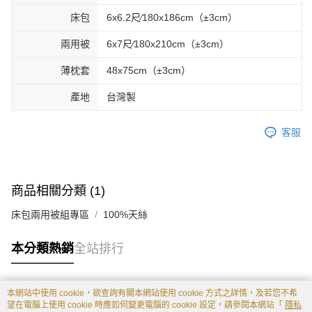
床包
6x6.2尺∕180x186cm（±3cm）
兩用被
6x7尺∕180x210cm（±3cm）
薄枕套
48x75cm（±3cm）
產地
台灣製
客服
商品相關分類 (1)
床包兩用被組專區
100%天絲
本分類熱銷
全站排行
本網站中使用 cookie，欲查詢有關本網站使用 cookie 方式之詳情，及若您不希
熱門標籤
望在電腦上使用 cookie 時應如何變更電腦的 cookie 設定，請參閱本網站「
隱私