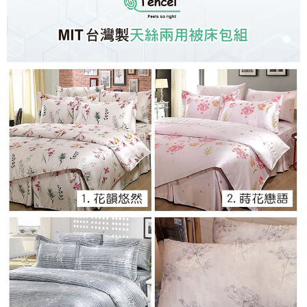
※ 交易是否成功請以「AFTEE先享後付 」之結帳頁面顯示為準，若有關於
是否繳費成功／繳費後需取消欲退款等相關疑問，請聯繫「AFTEE先享後付
客戶支援中心」
https://netprotections.freshdesk.com/support/home
【注意事項】
１．透過由恩沛科技股份有限公司提供之「AFTEE先享後付」服務完成之交
易，需依本服務之必要範圍內提供個人資料，並將交易相關給付款項請求債
權轉讓予恩沛科技股份有限公司。
２．關於個人資料處理事宜，請瀏覽以下網址：
https://aftee.tw/terms/#terms3
３．未成年的使用者請事先徵得法定代理人或監護人之同意方可使用
「AFTEE先享後付」，若未經同意申辦者引起之損失，本公司不負相關責
任。
４．使用「AFTEE先享後付」時，將依據個別帳號之用戶狀況，依本公司即
時審查核予不同之上限額度；若仍有額度不足之情形，本公司將視審查結果
請求用戶進行身份認證。
５．嚴禁一人註冊多個帳號或使用他人資訊註冊。若發現惡意使用之情形，
恩沛科技股份有限公司將有權停止該用戶之使用額度並採取法律行動。