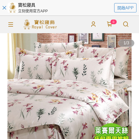
寶松寢具
開啟APP
立刻使用官方APP
0
1
/
3