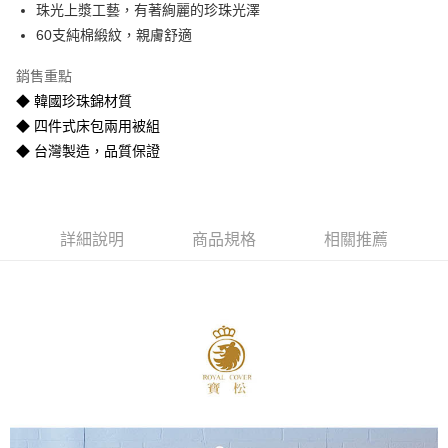
珠光上漿工藝，有著絢麗的珍珠光澤
悠遊付
60支純棉緞紋，親膚舒適
Google Pay
銷售重點
全盈+PAY
◆ 韓國珍珠錦材質
◆ 四件式床包兩用被組
AFTEE先享後付
◆ 台灣製造，品質保證
相關說明
【關於「AFTEE先享後付」】
ATM付款
AFTEE先享後付是「在收到商品之後才付款」的支付方式。 讓您購物簡單
便利好安心！
１．簡單：不需註冊會員、不需綁卡、不需儲值。
運送方式
詳細說明
商品規格
相關推薦
２．便利：只要手機號碼，簡訊認證，即可結帳。
３．安心：先確認商品／服務後，再付款。
宅配
每筆NT$80
【「AFTEE先享後付」結帳流程】
１．於結帳方式選擇「AFTEE先享後付」後，將跳轉至「AFTEE先享後付」
宅配-離島
結帳頁面，進行簡訊認證並確認金額後，即可完成結帳。
２．訂單成立數日內，您將收到繳費通知簡訊。
每筆NT$400
３．收到繳費通知簡訊後14天內，點擊此簡訊中的連結，可透過四大超商／
ATM／網路銀行／等多元方式進行付款，方視為交易完成。
※ 請注意：結帳手續完成當下不需立刻繳費，但若您需要取消訂單，請聯絡
購買商品的店家。未經商家同意取消之訂單仍視為有效，需透過AFTEE先享
後付繳納相關費用。