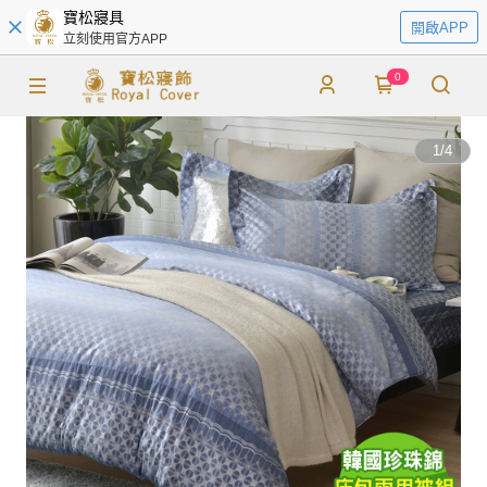
寶松寢具
開啟APP
立刻使用官方APP
0
1
/
4