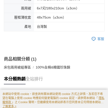
兩用被
6x7尺∕180x210cm（±3cm）
壓框薄枕套
48x75cm（±3cm）
產地
台灣製
客服
商品相關分類 (1)
床包兩用被組專區
100%全棉&韓國珍珠錦
本分類熱銷
全站排行
本網站中使用 cookie，欲查詢有關本網站使用 cookie 方式之詳情，及若您不希
熱門標籤
望在電腦上使用 cookie 時應如何變更電腦的 cookie 設定，請參閱本網站「
隱私
權條款
」之 Cookie 聲明。您繼續使用本網站即表示您同意本公司得按本網站使
用條款之 Cookie 聲明使用 cookie。
了解更多 >