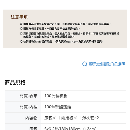
顯示電腦版詳細說明
商品規格
材質-表布
100％精梳棉
材質-內裡
100%聚酯纖維
內容物
床包×1＋兩用被×1＋薄枕套×2
床包
6x6.2尺∕180x186cm（±3cm）