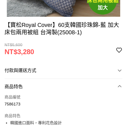
【寶松Royal Cover】60支韓國珍珠錦-藍 加大
床包兩用被組 台灣製(25008-1)
NT$5,600
NT$3,280
付款與運送方式
付款方式
商品特色
信用卡一次付款
商品編號
LINE Pay
7586173
Apple Pay
商品特色
街口支付
韓國進口面料，專利花色設計