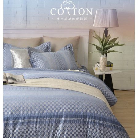
※ 交易是否成功請以「AFTEE先享後付 」之結帳頁面顯示為準，若有關於
是否繳費成功／繳費後需取消欲退款等相關疑問，請聯繫「AFTEE先享後付
客戶支援中心」
https://netprotections.freshdesk.com/support/home
【注意事項】
１．透過由恩沛科技股份有限公司提供之「AFTEE先享後付」服務完成之交
易，需依本服務之必要範圍內提供個人資料，並將交易相關給付款項請求債
權轉讓予恩沛科技股份有限公司。
２．關於個人資料處理事宜，請瀏覽以下網址：
https://aftee.tw/terms/#terms3
３．未成年的使用者請事先徵得法定代理人或監護人之同意方可使用
「AFTEE先享後付」，若未經同意申辦者引起之損失，本公司不負相關責
任。
４．使用「AFTEE先享後付」時，將依據個別帳號之用戶狀況，依本公司即
時審查核予不同之上限額度；若仍有額度不足之情形，本公司將視審查結果
請求用戶進行身份認證。
５．嚴禁一人註冊多個帳號或使用他人資訊註冊。若發現惡意使用之情形，
恩沛科技股份有限公司將有權停止該用戶之使用額度並採取法律行動。