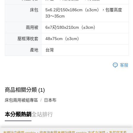
床包
5x6.2尺∕150x186cm（±3cm），包覆高度
33～35cm
兩用被
6x7尺∕180x210cm（±3cm）
壓框薄枕套
48x75cm（±3cm）
產地
台灣
客服
商品相關分類 (1)
床包兩用被組專區
日本布
本分類熱銷
全站排行