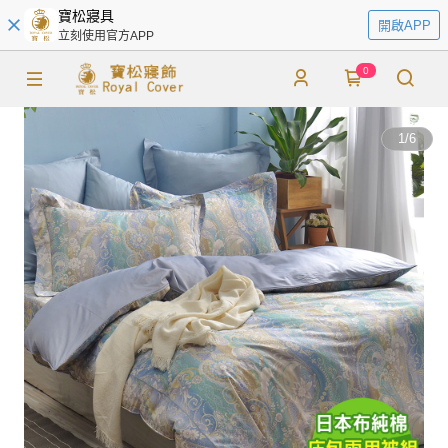
寶松寢具
開啟APP
立刻使用官方APP
0
1
/
6