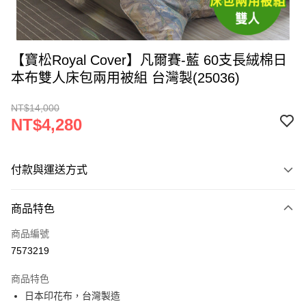
【寶松Royal Cover】凡爾賽-藍 60支長絨棉日
本布雙人床包兩用被組 台灣製(25036)
NT$14,000
NT$4,280
付款與運送方式
付款方式
商品特色
信用卡一次付款
商品編號
LINE Pay
7573219
Apple Pay
商品特色
街口支付
日本印花布，台灣製造