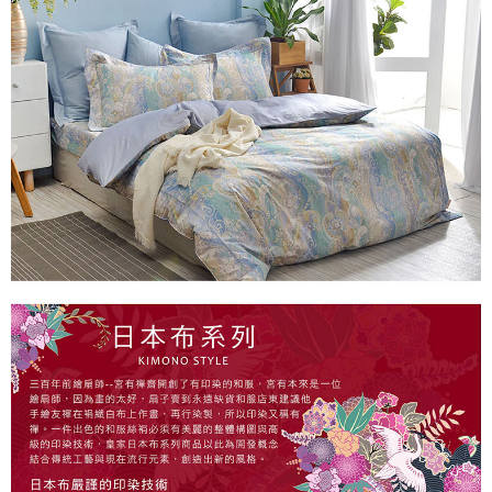
※ 交易是否成功請以「AFTEE先享後付 」之結帳頁面顯示為準，若有關於
是否繳費成功／繳費後需取消欲退款等相關疑問，請聯繫「AFTEE先享後付
客戶支援中心」
https://netprotections.freshdesk.com/support/home
【注意事項】
１．透過由恩沛科技股份有限公司提供之「AFTEE先享後付」服務完成之交
易，需依本服務之必要範圍內提供個人資料，並將交易相關給付款項請求債
權轉讓予恩沛科技股份有限公司。
２．關於個人資料處理事宜，請瀏覽以下網址：
https://aftee.tw/terms/#terms3
３．未成年的使用者請事先徵得法定代理人或監護人之同意方可使用
「AFTEE先享後付」，若未經同意申辦者引起之損失，本公司不負相關責
任。
４．使用「AFTEE先享後付」時，將依據個別帳號之用戶狀況，依本公司即
時審查核予不同之上限額度；若仍有額度不足之情形，本公司將視審查結果
請求用戶進行身份認證。
５．嚴禁一人註冊多個帳號或使用他人資訊註冊。若發現惡意使用之情形，
恩沛科技股份有限公司將有權停止該用戶之使用額度並採取法律行動。