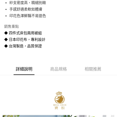
紗支密度高，精細別緻
悠遊付
手感舒適柔軟如體膚
Google Pay
印花色澤鮮豔不易退色
全盈+PAY
銷售重點
◆ 四件式床包兩用被組
AFTEE先享後付
◆ 日本印花布，專利設計
相關說明
◆ 台灣製造，品質保證
【關於「AFTEE先享後付」】
ATM付款
AFTEE先享後付是「在收到商品之後才付款」的支付方式。 讓您購物簡單
便利好安心！
１．簡單：不需註冊會員、不需綁卡、不需儲值。
運送方式
２．便利：只要手機號碼，簡訊認證，即可結帳。
詳細說明
商品規格
相關推薦
３．安心：先確認商品／服務後，再付款。
宅配
每筆NT$80
【「AFTEE先享後付」結帳流程】
１．於結帳方式選擇「AFTEE先享後付」後，將跳轉至「AFTEE先享後付」
宅配-離島
結帳頁面，進行簡訊認證並確認金額後，即可完成結帳。
２．訂單成立數日內，您將收到繳費通知簡訊。
每筆NT$400
３．收到繳費通知簡訊後14天內，點擊此簡訊中的連結，可透過四大超商／
ATM／網路銀行／等多元方式進行付款，方視為交易完成。
※ 請注意：結帳手續完成當下不需立刻繳費，但若您需要取消訂單，請聯絡
購買商品的店家。未經商家同意取消之訂單仍視為有效，需透過AFTEE先享
後付繳納相關費用。