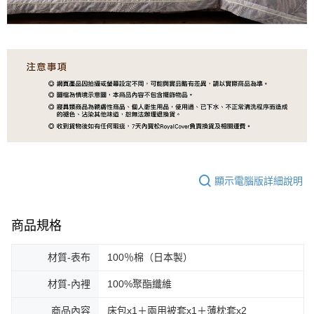
顯示電腦版詳細說明
商品規格
材質-表布
100％棉（日本製）
材質-內裡
100%聚酯纖維
商品內容
床包x1＋兩用被套x1＋薄枕套x2