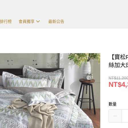
排行榜
會員獨享
最新公告
【寶松R
絲加大床
NT$11,20
NT$4,
數量