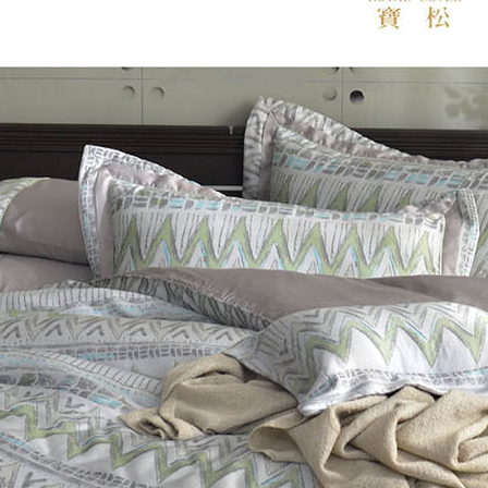
３．未成
「AFTE
任。
４．使用「
即時審查
結果請求
５．嚴禁
形，恩沛
動。