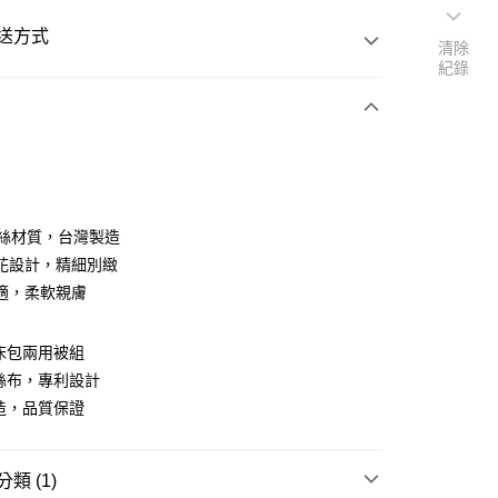
送方式
清除
紀錄
次付款
天絲材質，台灣製造
花設計，精細別緻
適，柔軟親膚
床包兩用被組
y
絲布，專利設計
造，品質保證
享後付
類 (1)
FTEE先享後付」】