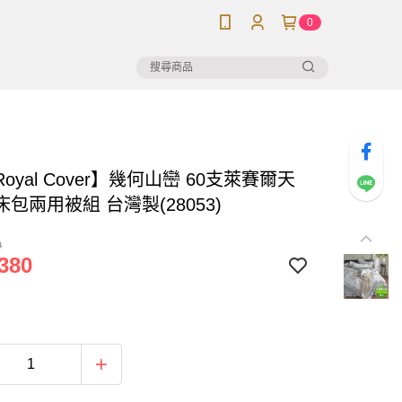
0
oyal Cover】幾何山巒 60支萊賽爾天
包兩用被組 台灣製(28053)
0
380