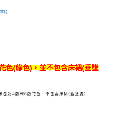
先享後付是「在收到商品之後才付款」的支付方式。 讓您購物簡單
被組專區
100%天絲
心！
客服
：不需註冊會員、不需綁卡、不需儲值。
：只要手機號碼，簡訊認證，即可結帳。
：先確認商品／服務後，再付款。
EE先享後付」結帳流程】
0
方式選擇「AFTEE先享後付」後，將跳轉至「AFTEE先享後
頁面，進行簡訊認證並確認金額後，即可完成結帳。
成立數日內，您將收到繳費通知簡訊。
費通知簡訊後14天內，點擊此簡訊中的連結，可透過四大超商
00
網路銀行／等多元方式進行付款，方視為交易完成。
：結帳手續完成當下不需立刻繳費，但若您需要取消訂單，請聯
花色(綠色)，並不包含床裙(垂墜
的店家。未經商家同意取消之訂單仍視為有效，需透過AFTEE
繳納相關費用。
否成功請以「AFTEE先享後付 」之結帳頁面顯示為準，若有關於
功／繳費後需取消欲退款等相關疑問，請聯繫「AFTEE先享後
援中心」
https://netprotections.freshdesk.com/support/home
項】
恩沛科技股份有限公司提供之「AFTEE先享後付」服務完成之
依本服務之必要範圍內提供個人資料，並將交易相關給付款項請
讓予恩沛科技股份有限公司。
個人資料處理事宜，請瀏覽以下網址：
ee.tw/terms/#terms3