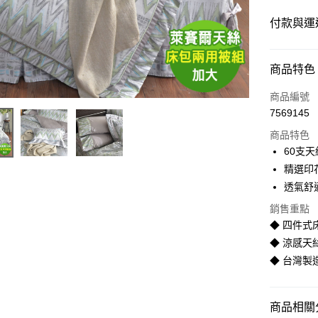
付款與運
付款方式
商品特色
信用卡一
商品編號
7569145
LINE Pay
商品特色
Apple Pay
60支
精選印
街口支付
透氣舒
悠遊付
銷售重點
◆ 四件式
Google Pa
◆ 涼感天
全盈+PAY
◆ 台灣製
AFTEE先
相關說明
商品相關分
【關於「A