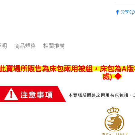
ATM付款
AFTEE
床包兩用
便利好安
分享
１．簡單
２．便利
運送方式
３．安心
宅配
【「AFT
每筆NT$8
１．於結帳
付」結帳
說明
商品規格
相關推薦
宅配-離島
２．訂單
３．收到繳
每筆NT$4
／ATM／
※ 請注意
 此賣場所販售為床包兩用被組，床包為A版
絡購買商品
處) ◆
先享後付
※ 交易是
是否繳費成
付客戶支
【注意事
１．透過由
交易，需
求債權轉
２．關於
https://aft