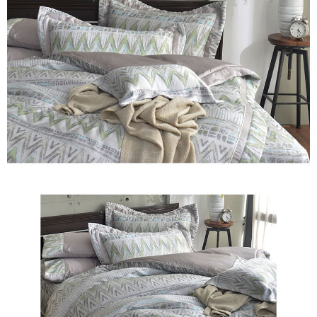
※ 交易是否成功請以「AFTEE先享後付 」之結帳頁面顯示為準，若有關於
是否繳費成功／繳費後需取消欲退款等相關疑問，請聯繫「AFTEE先享後付
客戶支援中心」
https://netprotections.freshdesk.com/support/home
【注意事項】
１．透過由恩沛科技股份有限公司提供之「AFTEE先享後付」服務完成之交
易，需依本服務之必要範圍內提供個人資料，並將交易相關給付款項請求債
權轉讓予恩沛科技股份有限公司。
２．關於個人資料處理事宜，請瀏覽以下網址：
https://aftee.tw/terms/#terms3
３．未成年的使用者請事先徵得法定代理人或監護人之同意方可使用
「AFTEE先享後付」，若未經同意申辦者引起之損失，本公司不負相關責
任。
４．使用「AFTEE先享後付」時，將依據個別帳號之用戶狀況，依本公司即
時審查核予不同之上限額度；若仍有額度不足之情形，本公司將視審查結果
請求用戶進行身份認證。
５．嚴禁一人註冊多個帳號或使用他人資訊註冊。若發現惡意使用之情形，
恩沛科技股份有限公司將有權停止該用戶之使用額度並採取法律行動。