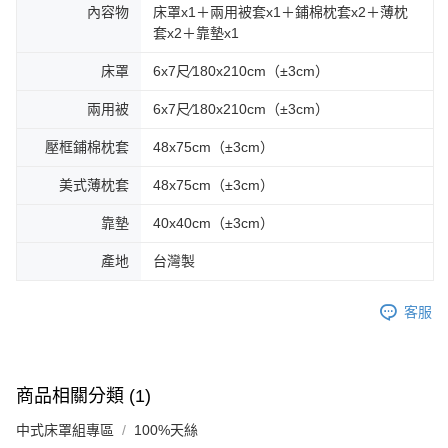
內容物
床罩x1＋兩用被套x1＋鋪棉枕套x2＋薄枕
套x2＋靠墊x1
床罩
6x7尺∕180x210cm（±3cm）
兩用被
6x7尺∕180x210cm（±3cm）
壓框鋪棉枕套
48x75cm（±3cm）
美式薄枕套
48x75cm（±3cm）
靠墊
40x40cm（±3cm）
產地
台灣製
客服
商品相關分類 (1)
中式床罩組專區
100%天絲