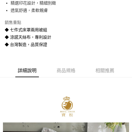
精選印花設計，精細別緻
悠遊付
透氣舒適，柔軟親膚
Google Pay
銷售重點
全盈+PAY
◆ 七件式床罩兩用被組
◆ 涼感天絲布，專利設計
AFTEE先享後付
◆ 台灣製造，品質保證
相關說明
【關於「AFTEE先享後付」】
ATM付款
AFTEE先享後付是「在收到商品之後才付款」的支付方式。 讓您購物簡單
便利好安心！
１．簡單：不需註冊會員、不需綁卡、不需儲值。
運送方式
詳細說明
商品規格
相關推薦
２．便利：只要手機號碼，簡訊認證，即可結帳。
３．安心：先確認商品／服務後，再付款。
宅配
每筆NT$80
【「AFTEE先享後付」結帳流程】
１．於結帳方式選擇「AFTEE先享後付」後，將跳轉至「AFTEE先享後付」
宅配-離島
結帳頁面，進行簡訊認證並確認金額後，即可完成結帳。
２．訂單成立數日內，您將收到繳費通知簡訊。
每筆NT$400
３．收到繳費通知簡訊後14天內，點擊此簡訊中的連結，可透過四大超商／
ATM／網路銀行／等多元方式進行付款，方視為交易完成。
※ 請注意：結帳手續完成當下不需立刻繳費，但若您需要取消訂單，請聯絡
購買商品的店家。未經商家同意取消之訂單仍視為有效，需透過AFTEE先享
後付繳納相關費用。