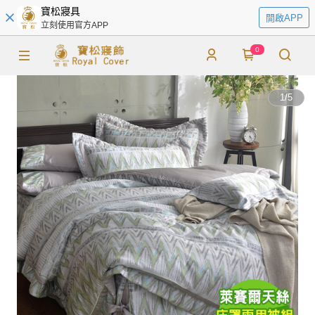
寶松寢具
開啟APP
立刻使用官方APP
0
1
/
5