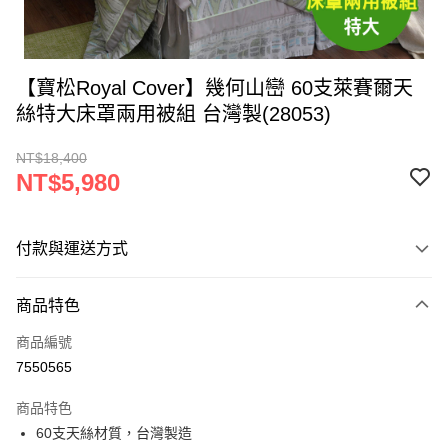
【寶松Royal Cover】幾何山巒 60支萊賽爾天
絲特大床罩兩用被組 台灣製(28053)
NT$18,400
NT$5,980
付款與運送方式
付款方式
商品特色
信用卡一次付款
商品編號
LINE Pay
7550565
Apple Pay
商品特色
街口支付
60支天絲材質，台灣製造