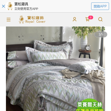
寶松寢具
開啟APP
立刻使用官方APP
0
1
/
5