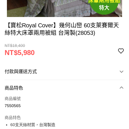
【寶松Royal Cover】幾何山巒 60支萊賽爾天
絲特大床罩兩用被組 台灣製(28053)
NT$18,400
NT$5,980
付款與運送方式
付款方式
商品特色
信用卡一次付款
商品編號
LINE Pay
7550565
Apple Pay
商品特色
街口支付
60支天絲材質，台灣製造