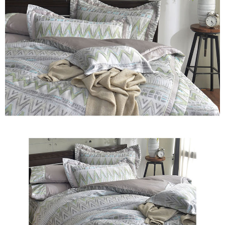
※ 交易是否成功請以「AFTEE先享後付 」之結帳頁面顯示為準，若有關於
是否繳費成功／繳費後需取消欲退款等相關疑問，請聯繫「AFTEE先享後付
客戶支援中心」
https://netprotections.freshdesk.com/support/home
【注意事項】
１．透過由恩沛科技股份有限公司提供之「AFTEE先享後付」服務完成之交
易，需依本服務之必要範圍內提供個人資料，並將交易相關給付款項請求債
權轉讓予恩沛科技股份有限公司。
２．關於個人資料處理事宜，請瀏覽以下網址：
https://aftee.tw/terms/#terms3
３．未成年的使用者請事先徵得法定代理人或監護人之同意方可使用
「AFTEE先享後付」，若未經同意申辦者引起之損失，本公司不負相關責
任。
４．使用「AFTEE先享後付」時，將依據個別帳號之用戶狀況，依本公司即
時審查核予不同之上限額度；若仍有額度不足之情形，本公司將視審查結果
請求用戶進行身份認證。
５．嚴禁一人註冊多個帳號或使用他人資訊註冊。若發現惡意使用之情形，
恩沛科技股份有限公司將有權停止該用戶之使用額度並採取法律行動。