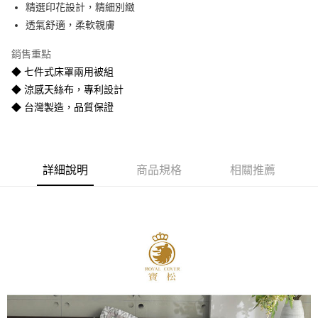
精選印花設計，精細別緻
悠遊付
透氣舒適，柔軟親膚
Google Pay
銷售重點
全盈+PAY
◆ 七件式床罩兩用被組
◆ 涼感天絲布，專利設計
AFTEE先享後付
◆ 台灣製造，品質保證
相關說明
【關於「AFTEE先享後付」】
ATM付款
AFTEE先享後付是「在收到商品之後才付款」的支付方式。 讓您購物簡單
便利好安心！
１．簡單：不需註冊會員、不需綁卡、不需儲值。
運送方式
詳細說明
商品規格
相關推薦
２．便利：只要手機號碼，簡訊認證，即可結帳。
３．安心：先確認商品／服務後，再付款。
宅配
每筆NT$80
【「AFTEE先享後付」結帳流程】
１．於結帳方式選擇「AFTEE先享後付」後，將跳轉至「AFTEE先享後付」
宅配-離島
結帳頁面，進行簡訊認證並確認金額後，即可完成結帳。
２．訂單成立數日內，您將收到繳費通知簡訊。
每筆NT$400
３．收到繳費通知簡訊後14天內，點擊此簡訊中的連結，可透過四大超商／
ATM／網路銀行／等多元方式進行付款，方視為交易完成。
※ 請注意：結帳手續完成當下不需立刻繳費，但若您需要取消訂單，請聯絡
購買商品的店家。未經商家同意取消之訂單仍視為有效，需透過AFTEE先享
後付繳納相關費用。