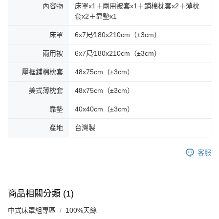
內容物
床罩x1＋兩用被套x1＋鋪棉枕套x2＋薄枕
套x2＋靠墊x1
床罩
6x7尺∕180x210cm（±3cm）
兩用被
6x7尺∕180x210cm（±3cm）
壓框鋪棉枕套
48x75cm（±3cm）
美式薄枕套
48x75cm（±3cm）
靠墊
40x40cm（±3cm）
產地
台灣製
客服
商品相關分類 (1)
中式床罩組專區
100%天絲