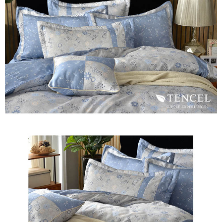
※ 交易是否成功請以「AFTEE先享後付 」之結帳頁面顯示為準，若有關於
是否繳費成功／繳費後需取消欲退款等相關疑問，請聯繫「AFTEE先享後付
客戶支援中心」
https://netprotections.freshdesk.com/support/home
【注意事項】
１．透過由恩沛科技股份有限公司提供之「AFTEE先享後付」服務完成之交
易，需依本服務之必要範圍內提供個人資料，並將交易相關給付款項請求債
權轉讓予恩沛科技股份有限公司。
２．關於個人資料處理事宜，請瀏覽以下網址：
https://aftee.tw/terms/#terms3
３．未成年的使用者請事先徵得法定代理人或監護人之同意方可使用
「AFTEE先享後付」，若未經同意申辦者引起之損失，本公司不負相關責
任。
４．使用「AFTEE先享後付」時，將依據個別帳號之用戶狀況，依本公司即
時審查核予不同之上限額度；若仍有額度不足之情形，本公司將視審查結果
請求用戶進行身份認證。
５．嚴禁一人註冊多個帳號或使用他人資訊註冊。若發現惡意使用之情形，
恩沛科技股份有限公司將有權停止該用戶之使用額度並採取法律行動。