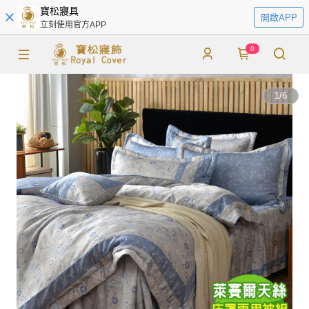
寶松寢具
開啟APP
立刻使用官方APP
0
1
/
6