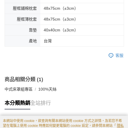
壓框鋪棉枕套
48x75cm（±3cm）
壓框薄枕套
48x75cm（±3cm）
靠墊
40x40cm（±3cm）
產地
台灣
客服
商品相關分類 (1)
中式床罩組專區
100%天絲
本分類熱銷
全站排行
本網站中使用 cookie，欲查詢有關本網站使用 cookie 方式之詳情，及若您不希
熱門標籤
望在電腦上使用 cookie 時應如何變更電腦的 cookie 設定，請參閱本網站「
隱私