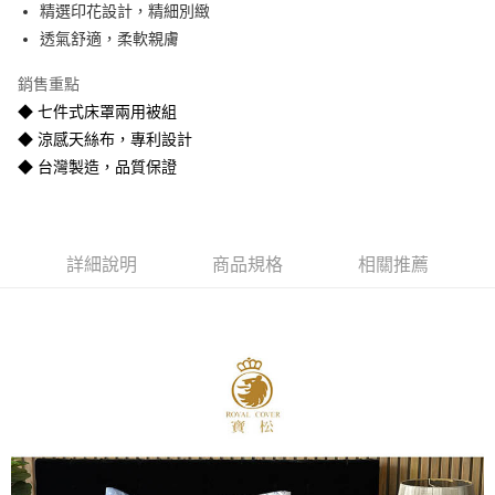
精選印花設計，精細別緻
悠遊付
透氣舒適，柔軟親膚
Google Pay
銷售重點
全盈+PAY
◆ 七件式床罩兩用被組
◆ 涼感天絲布，專利設計
AFTEE先享後付
◆ 台灣製造，品質保證
相關說明
【關於「AFTEE先享後付」】
ATM付款
AFTEE先享後付是「在收到商品之後才付款」的支付方式。 讓您購物簡單
便利好安心！
１．簡單：不需註冊會員、不需綁卡、不需儲值。
運送方式
詳細說明
商品規格
相關推薦
２．便利：只要手機號碼，簡訊認證，即可結帳。
３．安心：先確認商品／服務後，再付款。
宅配
每筆NT$80
【「AFTEE先享後付」結帳流程】
１．於結帳方式選擇「AFTEE先享後付」後，將跳轉至「AFTEE先享後付」
宅配-離島
結帳頁面，進行簡訊認證並確認金額後，即可完成結帳。
２．訂單成立數日內，您將收到繳費通知簡訊。
每筆NT$400
３．收到繳費通知簡訊後14天內，點擊此簡訊中的連結，可透過四大超商／
ATM／網路銀行／等多元方式進行付款，方視為交易完成。
※ 請注意：結帳手續完成當下不需立刻繳費，但若您需要取消訂單，請聯絡
購買商品的店家。未經商家同意取消之訂單仍視為有效，需透過AFTEE先享
後付繳納相關費用。