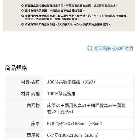
顯示電腦版詳細說明
商品規格
材質-表布
100％萊賽爾纖維（天絲）
材質-內裡
100%聚酯纖維
內容物
床罩x1＋兩用被套x1＋鋪棉枕套x2＋薄枕
套x2＋靠墊x1
床罩
5x6.2尺∕150x186cm（±3cm）
兩用被
6x7尺∕180x210cm（±3cm）