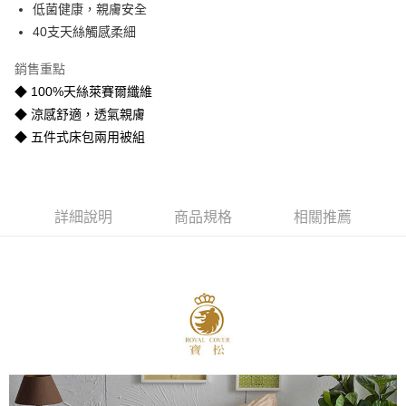
低菌健康，親膚安全
悠遊付
40支天絲觸感柔細
Google Pay
銷售重點
全盈+PAY
◆ 100%天絲萊賽爾纖維
◆ 涼感舒適，透氣親膚
AFTEE先享後付
◆ 五件式床包兩用被組
相關說明
【關於「AFTEE先享後付」】
ATM付款
AFTEE先享後付是「在收到商品之後才付款」的支付方式。 讓您購物簡單
便利好安心！
１．簡單：不需註冊會員、不需綁卡、不需儲值。
運送方式
詳細說明
商品規格
相關推薦
２．便利：只要手機號碼，簡訊認證，即可結帳。
３．安心：先確認商品／服務後，再付款。
宅配
每筆NT$80
【「AFTEE先享後付」結帳流程】
１．於結帳方式選擇「AFTEE先享後付」後，將跳轉至「AFTEE先享後付」
宅配-離島
結帳頁面，進行簡訊認證並確認金額後，即可完成結帳。
２．訂單成立數日內，您將收到繳費通知簡訊。
每筆NT$400
３．收到繳費通知簡訊後14天內，點擊此簡訊中的連結，可透過四大超商／
ATM／網路銀行／等多元方式進行付款，方視為交易完成。
※ 請注意：結帳手續完成當下不需立刻繳費，但若您需要取消訂單，請聯絡
購買商品的店家。未經商家同意取消之訂單仍視為有效，需透過AFTEE先享
後付繳納相關費用。