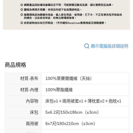
顯示電腦版詳細說明
商品規格
材質-表布
100％萊賽爾纖維（天絲）
材質-內裡
100%聚酯纖維
內容物
床包x1＋兩用被套x1＋薄枕套x2＋抱枕x1
床包
5x6.2尺∕150x186cm（±3cm）
兩用被
6x7尺∕180x210cm（±3cm）