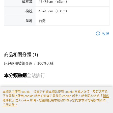
薄枕套
48x75cm（±3cm）
抱枕
45x45cm（±3cm）
產地
台灣
客服
商品相關分類 (1)
床包兩用被組專區
100%天絲
本分類熱銷
全站排行
本網站中使用 cookie，欲查詢有關本網站使用 cookie 方式之詳情，及若您不希
熱門標籤
望在電腦上使用 cookie 時應如何變更電腦的 cookie 設定，請參閱本網站「
隱私
權條款
」之 Cookie 聲明。您繼續使用本網站即表示您同意本公司得按本網站使
用條款之 Cookie 聲明使用 cookie。
了解更多 >