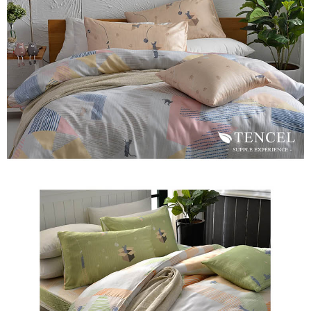
※ 交易是否成功請以「AFTEE先享後付 」之結帳頁面顯示為準，若有關於
是否繳費成功／繳費後需取消欲退款等相關疑問，請聯繫「AFTEE先享後付
客戶支援中心」
https://netprotections.freshdesk.com/support/home
【注意事項】
１．透過由恩沛科技股份有限公司提供之「AFTEE先享後付」服務完成之交
易，需依本服務之必要範圍內提供個人資料，並將交易相關給付款項請求債
權轉讓予恩沛科技股份有限公司。
２．關於個人資料處理事宜，請瀏覽以下網址：
https://aftee.tw/terms/#terms3
３．未成年的使用者請事先徵得法定代理人或監護人之同意方可使用
「AFTEE先享後付」，若未經同意申辦者引起之損失，本公司不負相關責
任。
４．使用「AFTEE先享後付」時，將依據個別帳號之用戶狀況，依本公司即
時審查核予不同之上限額度；若仍有額度不足之情形，本公司將視審查結果
請求用戶進行身份認證。
５．嚴禁一人註冊多個帳號或使用他人資訊註冊。若發現惡意使用之情形，
恩沛科技股份有限公司將有權停止該用戶之使用額度並採取法律行動。