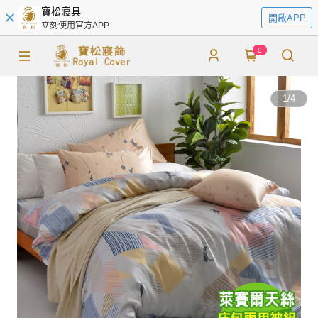
寶松寢具
開啟APP
立刻使用官方APP
0
1
/
4