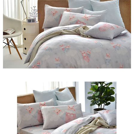
※ 交易是否成功請以「AFTEE先享後付 」之結帳頁面顯示為準，若有關於
是否繳費成功／繳費後需取消欲退款等相關疑問，請聯繫「AFTEE先享後付
客戶支援中心」
https://netprotections.freshdesk.com/support/home
【注意事項】
１．透過由恩沛科技股份有限公司提供之「AFTEE先享後付」服務完成之交
易，需依本服務之必要範圍內提供個人資料，並將交易相關給付款項請求債
權轉讓予恩沛科技股份有限公司。
２．關於個人資料處理事宜，請瀏覽以下網址：
https://aftee.tw/terms/#terms3
３．未成年的使用者請事先徵得法定代理人或監護人之同意方可使用
「AFTEE先享後付」，若未經同意申辦者引起之損失，本公司不負相關責
任。
４．使用「AFTEE先享後付」時，將依據個別帳號之用戶狀況，依本公司即
時審查核予不同之上限額度；若仍有額度不足之情形，本公司將視審查結果
請求用戶進行身份認證。
５．嚴禁一人註冊多個帳號或使用他人資訊註冊。若發現惡意使用之情形，
恩沛科技股份有限公司將有權停止該用戶之使用額度並採取法律行動。