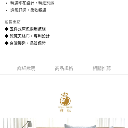
精選印花設計，精細別緻
悠遊付
透氣舒適，柔軟親膚
Google Pay
銷售重點
全盈+PAY
◆ 五件式床包兩用被組
◆ 涼感天絲布，專利設計
AFTEE先享後付
◆ 台灣製造，品質保證
相關說明
【關於「AFTEE先享後付」】
ATM付款
AFTEE先享後付是「在收到商品之後才付款」的支付方式。 讓您購物簡單
便利好安心！
１．簡單：不需註冊會員、不需綁卡、不需儲值。
運送方式
詳細說明
商品規格
相關推薦
２．便利：只要手機號碼，簡訊認證，即可結帳。
３．安心：先確認商品／服務後，再付款。
宅配
每筆NT$80
【「AFTEE先享後付」結帳流程】
１．於結帳方式選擇「AFTEE先享後付」後，將跳轉至「AFTEE先享後付」
宅配-離島
結帳頁面，進行簡訊認證並確認金額後，即可完成結帳。
２．訂單成立數日內，您將收到繳費通知簡訊。
每筆NT$400
３．收到繳費通知簡訊後14天內，點擊此簡訊中的連結，可透過四大超商／
ATM／網路銀行／等多元方式進行付款，方視為交易完成。
※ 請注意：結帳手續完成當下不需立刻繳費，但若您需要取消訂單，請聯絡
購買商品的店家。未經商家同意取消之訂單仍視為有效，需透過AFTEE先享
後付繳納相關費用。