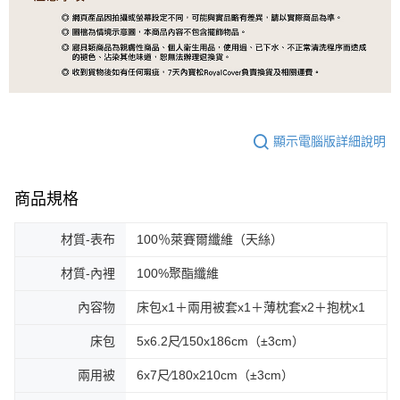
顯示電腦版詳細說明
商品規格
材質-表布
100％萊賽爾纖維（天絲）
材質-內裡
100%聚酯纖維
內容物
床包x1＋兩用被套x1＋薄枕套x2＋抱枕x1
床包
5x6.2尺∕150x186cm（±3cm）
兩用被
6x7尺∕180x210cm（±3cm）