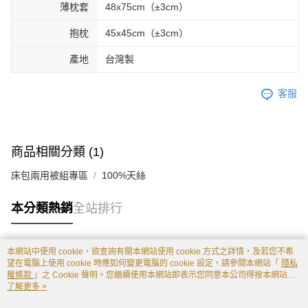
薄枕套
48x75cm（±3cm）
抱枕
45x45cm（±3cm）
產地
台灣製
客服
商品相關分類 (1)
床包兩用被組專區
100%天絲
本分類熱銷
全站排行
本網站中使用 cookie，欲查詢有關本網站使用 cookie 方式之詳情，及若您不希
熱門標籤
望在電腦上使用 cookie 時應如何變更電腦的 cookie 設定，請參閱本網站「
隱私
權條款
」之 Cookie 聲明。您繼續使用本網站即表示您同意本公司得按本網站使
用條款之 Cookie 聲明使用 cookie。
了解更多 >