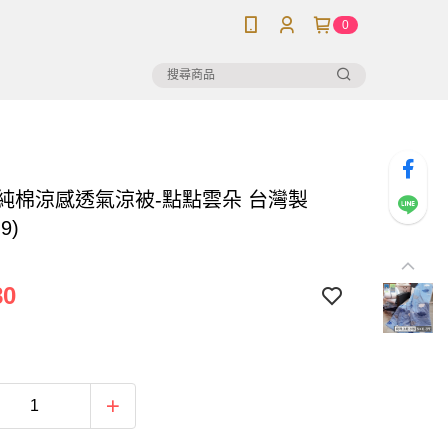
0
】純棉涼感透氣涼被-點點雲朵 台灣製
-9)
80