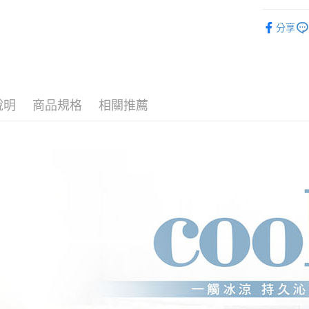
ATM付款
AFTEE
被毯專區
便利好安
分享
１．簡單
２．便利
運送方式
３．安心
宅配
【「AFT
每筆NT$8
１．於結帳
付」結帳
說明
商品規格
相關推薦
宅配-離島
２．訂單
３．收到繳
每筆NT$4
／ATM／
※ 請注意
絡購買商品
先享後付
※ 交易是
是否繳費成
付客戶支
【注意事
１．透過由
交易，需
求債權轉
２．關於
https://aft