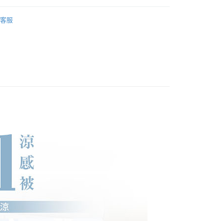
先享後付是「在收到商品之後才付款」的支付方式。 讓您購物簡單
夏日涼被
心！
客服
：不需註冊會員、不需綁卡、不需儲值。
：只要手機號碼，簡訊認證，即可結帳。
：先確認商品／服務後，再付款。
EE先享後付」結帳流程】
0
方式選擇「AFTEE先享後付」後，將跳轉至「AFTEE先享後
頁面，進行簡訊認證並確認金額後，即可完成結帳。
成立數日內，您將收到繳費通知簡訊。
費通知簡訊後14天內，點擊此簡訊中的連結，可透過四大超商
00
網路銀行／等多元方式進行付款，方視為交易完成。
：結帳手續完成當下不需立刻繳費，但若您需要取消訂單，請聯
的店家。未經商家同意取消之訂單仍視為有效，需透過AFTEE
繳納相關費用。
否成功請以「AFTEE先享後付 」之結帳頁面顯示為準，若有關於
功／繳費後需取消欲退款等相關疑問，請聯繫「AFTEE先享後
援中心」
https://netprotections.freshdesk.com/support/home
項】
恩沛科技股份有限公司提供之「AFTEE先享後付」服務完成之
依本服務之必要範圍內提供個人資料，並將交易相關給付款項請
讓予恩沛科技股份有限公司。
個人資料處理事宜，請瀏覽以下網址：
ee.tw/terms/#terms3