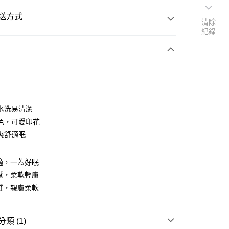
送方式
清除
紀錄
次付款
水洗易清潔
色，可愛印花
爽舒適眠
適，一蓋好眠
y
感，柔軟輕膚
質，親膚柔軟
享後付
類 (1)
FTEE先享後付」】