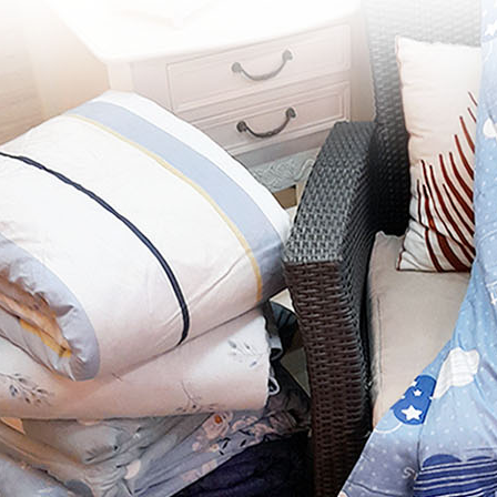
３．未成
「AFTE
任。
４．使用「
即時審查
結果請求
５．嚴禁
形，恩沛
動。