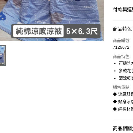
付款與運
付款方式
商品特色
信用卡一
商品編號
7125672
LINE Pay
商品特色
Apple Pay
可機洗
多款花
街口支付
清涼乾
悠遊付
銷售重點
◆ 涼感舒
Google Pa
◆ 貼身涼
全盈+PAY
◆ 純棉材
AFTEE先
相關說明
商品相關分
【關於「A