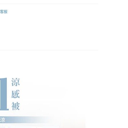
先享後付是「在收到商品之後才付款」的支付方式。 讓您購物簡單
夏日涼被
心！
客服
：不需註冊會員、不需綁卡、不需儲值。
：只要手機號碼，簡訊認證，即可結帳。
：先確認商品／服務後，再付款。
EE先享後付」結帳流程】
0
方式選擇「AFTEE先享後付」後，將跳轉至「AFTEE先享後
頁面，進行簡訊認證並確認金額後，即可完成結帳。
成立數日內，您將收到繳費通知簡訊。
費通知簡訊後14天內，點擊此簡訊中的連結，可透過四大超商
00
網路銀行／等多元方式進行付款，方視為交易完成。
：結帳手續完成當下不需立刻繳費，但若您需要取消訂單，請聯
的店家。未經商家同意取消之訂單仍視為有效，需透過AFTEE
繳納相關費用。
否成功請以「AFTEE先享後付 」之結帳頁面顯示為準，若有關於
功／繳費後需取消欲退款等相關疑問，請聯繫「AFTEE先享後
援中心」
https://netprotections.freshdesk.com/support/home
項】
恩沛科技股份有限公司提供之「AFTEE先享後付」服務完成之
依本服務之必要範圍內提供個人資料，並將交易相關給付款項請
讓予恩沛科技股份有限公司。
個人資料處理事宜，請瀏覽以下網址：
ee.tw/terms/#terms3