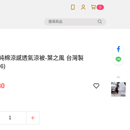
0
】純棉涼感透氣涼被-葉之風 台灣製
-6)
80