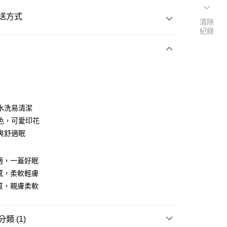
送方式
清除
紀錄
次付款
水洗易清潔
色，可愛印花
爽舒適眠
適，一蓋好眠
y
感，柔軟輕膚
質，親膚柔軟
享後付
類 (1)
FTEE先享後付」】