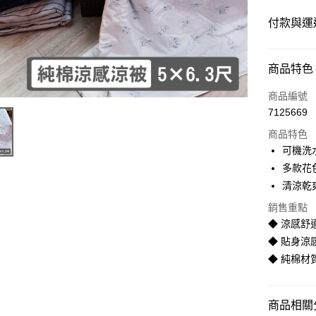
付款與運
付款方式
商品特色
信用卡一
商品編號
7125669
LINE Pay
商品特色
Apple Pay
可機洗
多款花
街口支付
清涼乾
悠遊付
銷售重點
◆ 涼感舒
Google Pa
◆ 貼身涼
全盈+PAY
◆ 純棉材
AFTEE先
相關說明
商品相關分
【關於「A