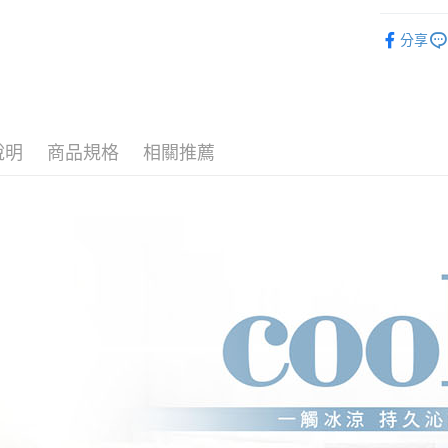
ATM付款
AFTEE
被毯專區
便利好安
分享
１．簡單
２．便利
運送方式
３．安心
宅配
【「AFT
每筆NT$8
１．於結帳
付」結帳
說明
商品規格
相關推薦
宅配-離島
２．訂單
３．收到繳
每筆NT$4
／ATM／
※ 請注意
絡購買商品
先享後付
※ 交易是
是否繳費成
付客戶支
【注意事
１．透過由
交易，需
求債權轉
２．關於
https://aft