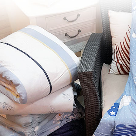
３．未成
「AFTE
任。
４．使用「
即時審查
結果請求
５．嚴禁
形，恩沛
動。