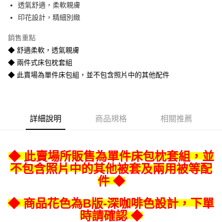
透氣舒適，柔軟親膚
悠遊付
印花設計，精細別緻
Google Pay
銷售重點
全盈+PAY
◆ 舒適柔軟，透氣親膚
◆ 兩件式床包枕套組
AFTEE先享後付
◆ 此賣場為單件床包組，並不包含照片中的其他配件
相關說明
【關於「AFTEE先享後付」】
ATM付款
AFTEE先享後付是「在收到商品之後才付款」的支付方式。 讓您購物簡單
便利好安心！
１．簡單：不需註冊會員、不需綁卡、不需儲值。
運送方式
詳細說明
商品規格
相關推薦
２．便利：只要手機號碼，簡訊認證，即可結帳。
３．安心：先確認商品／服務後，再付款。
宅配
每筆NT$80
【「AFTEE先享後付」結帳流程】
◆ 此賣場所販售為單件床包枕套組，並
１．於結帳方式選擇「AFTEE先享後付」後，將跳轉至「AFTEE先享後付」
不包含照片中的其他被套及兩用被等配
宅配-離島
結帳頁面，進行簡訊認證並確認金額後，即可完成結帳。
２．訂單成立數日內，您將收到繳費通知簡訊。
件 ◆
每筆NT$400
３．收到繳費通知簡訊後14天內，點擊此簡訊中的連結，可透過四大超商／
ATM／網路銀行／等多元方式進行付款，方視為交易完成。
◆ 商品花色為B版-深咖啡色設計，下單
※ 請注意：結帳手續完成當下不需立刻繳費，但若您需要取消訂單，請聯絡
購買商品的店家。未經商家同意取消之訂單仍視為有效，需透過AFTEE先享
時請確認 ◆
後付繳納相關費用。