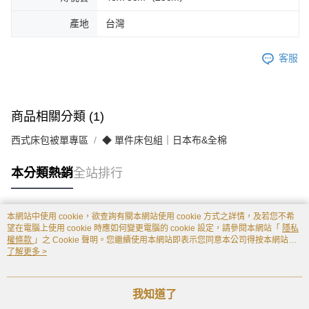
產地
台灣
客服
商品相關分類 (1)
西式床包被單專區
◆ 單件床包組｜日本布&全棉
本分類熱銷
全站排行
本網站中使用 cookie，欲查詢有關本網站使用 cookie 方式之詳情，及若您不希
熱門標籤
望在電腦上使用 cookie 時應如何變更電腦的 cookie 設定，請參閱本網站「
隱私
權條款
」之 Cookie 聲明。您繼續使用本網站即表示您同意本公司得按本網站使
用條款之 Cookie 聲明使用 cookie。
了解更多 >
我知道了