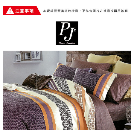
※ 交易是否成功請以「AFTEE先享後付 」之結帳頁面顯示為準，若有關於
是否繳費成功／繳費後需取消欲退款等相關疑問，請聯繫「AFTEE先享後付
客戶支援中心」
https://netprotections.freshdesk.com/support/home
【注意事項】
１．透過由恩沛科技股份有限公司提供之「AFTEE先享後付」服務完成之交
易，需依本服務之必要範圍內提供個人資料，並將交易相關給付款項請求債
權轉讓予恩沛科技股份有限公司。
２．關於個人資料處理事宜，請瀏覽以下網址：
https://aftee.tw/terms/#terms3
３．未成年的使用者請事先徵得法定代理人或監護人之同意方可使用
「AFTEE先享後付」，若未經同意申辦者引起之損失，本公司不負相關責
任。
４．使用「AFTEE先享後付」時，將依據個別帳號之用戶狀況，依本公司即
時審查核予不同之上限額度；若仍有額度不足之情形，本公司將視審查結果
請求用戶進行身份認證。
５．嚴禁一人註冊多個帳號或使用他人資訊註冊。若發現惡意使用之情形，
恩沛科技股份有限公司將有權停止該用戶之使用額度並採取法律行動。