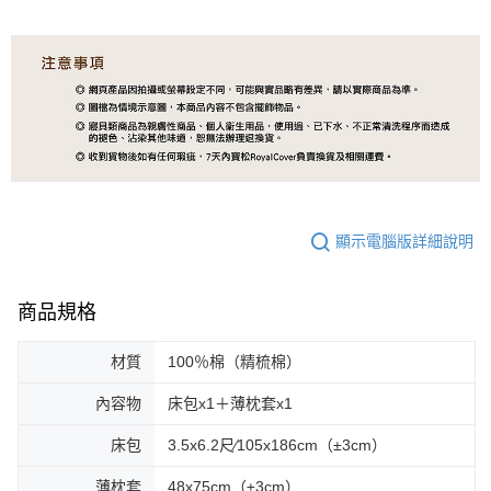
顯示電腦版詳細說明
商品規格
材質
100％棉（精梳棉）
內容物
床包x1＋薄枕套x1
床包
3.5x6.2尺∕105x186cm（±3cm）
薄枕套
48x75cm（±3cm）