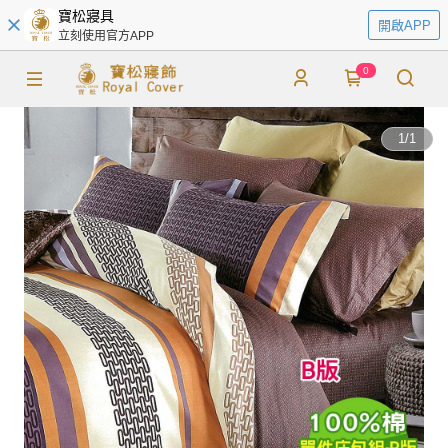
寶松寢具
開啟APP
立刻使用官方APP
0
1
/
1