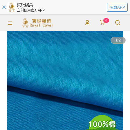
寶松寢具
開啟APP
立刻使用官方APP
0
1
/
2