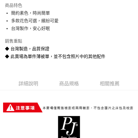
Apple Pay
商品特色
街口支付
簡約素色，時尚簡單
多款花色可選，繽紛可愛
悠遊付
台灣製作，安心好眠
Google Pay
銷售重點
全盈+PAY
◆ 台灣製造，品質保證
◆ 此賣場為單件薄被單，並不包含照片中的其他配件
AFTEE先享後付
相關說明
【關於「AFTEE先享後付」】
ATM付款
AFTEE先享後付是「在收到商品之後才付款」的支付方式。 讓您購物簡單
便利好安心！
詳細說明
商品規格
相關推薦
１．簡單：不需註冊會員、不需綁卡、不需儲值。
運送方式
２．便利：只要手機號碼，簡訊認證，即可結帳。
３．安心：先確認商品／服務後，再付款。
宅配
每筆NT$80
【「AFTEE先享後付」結帳流程】
１．於結帳方式選擇「AFTEE先享後付」後，將跳轉至「AFTEE先享後付」
宅配-離島
結帳頁面，進行簡訊認證並確認金額後，即可完成結帳。
２．訂單成立數日內，您將收到繳費通知簡訊。
每筆NT$400
３．收到繳費通知簡訊後14天內，點擊此簡訊中的連結，可透過四大超商／