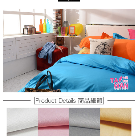
ATM／網路銀行／等多元方式進行付款，方視為交易完成。
※ 請注意：結帳手續完成當下不需立刻繳費，但若您需要取消訂單，請聯絡
購買商品的店家。未經商家同意取消之訂單仍視為有效，需透過AFTEE先享
後付繳納相關費用。
※ 交易是否成功請以「AFTEE先享後付 」之結帳頁面顯示為準，若有關於
是否繳費成功／繳費後需取消欲退款等相關疑問，請聯繫「AFTEE先享後付
客戶支援中心」
https://netprotections.freshdesk.com/support/home
【注意事項】
１．透過由恩沛科技股份有限公司提供之「AFTEE先享後付」服務完成之交
易，需依本服務之必要範圍內提供個人資料，並將交易相關給付款項請求債
權轉讓予恩沛科技股份有限公司。
２．關於個人資料處理事宜，請瀏覽以下網址：
https://aftee.tw/terms/#terms3
３．未成年的使用者請事先徵得法定代理人或監護人之同意方可使用
「AFTEE先享後付」，若未經同意申辦者引起之損失，本公司不負相關責
任。
４．使用「AFTEE先享後付」時，將依據個別帳號之用戶狀況，依本公司即
時審查核予不同之上限額度；若仍有額度不足之情形，本公司將視審查結果
請求用戶進行身份認證。
５．嚴禁一人註冊多個帳號或使用他人資訊註冊。若發現惡意使用之情形，
恩沛科技股份有限公司將有權停止該用戶之使用額度並採取法律行動。