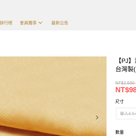
排行榜
會員獨享
最新公告
【PJ
台灣製(
NT$2,600 
NT$98
尺寸
單人4.5
數量