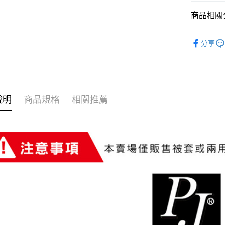
AFTEE先
商品相關分
相關說明
【關於「A
西式床包
ATM付款
AFTEE
分享
便利好安
１．簡單
２．便利
運送方式
３．安心
宅配
【「AFT
說明
商品規格
相關推薦
每筆NT$8
１．於結帳
付」結帳
宅配-離島
２．訂單
３．收到繳
每筆NT$4
／ATM／
※ 請注意
絡購買商品
先享後付
※ 交易是
是否繳費成
付客戶支
【注意事
１．透過由