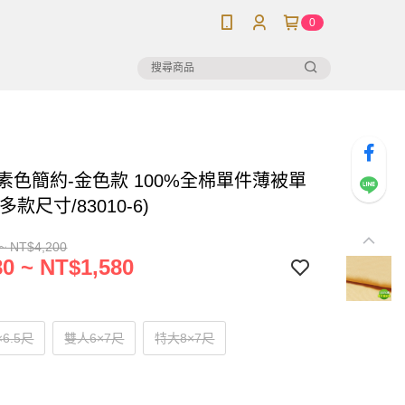
0
】素色簡約-金色款 100%全棉單件薄被單
多款尺寸/83010-6)
~ NT$4,200
0 ~ NT$1,580
×6.5尺
雙人6×7尺
特大8×7尺