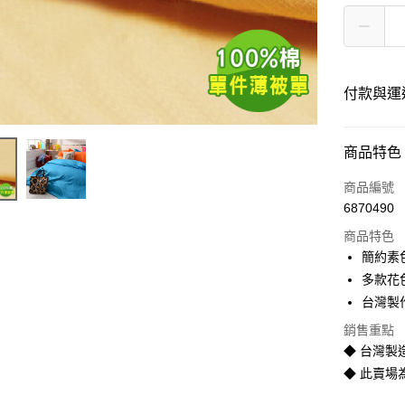
付款與運
付款方式
商品特色
信用卡一
商品編號
6870490
LINE Pay
商品特色
Apple Pay
簡約素
多款花
街口支付
台灣製
悠遊付
銷售重點
◆ 台灣製
Google Pa
◆ 此賣
全盈+PAY