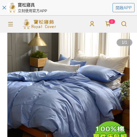
寶松寢具
開啟APP
立刻使用官方APP
0
1
/
1