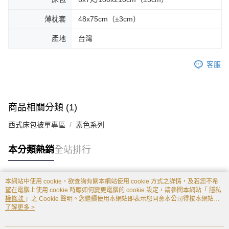
薄枕套
48x75cm（±3cm）
產地
台灣
客服
商品相關分類 (1)
西式床包被單專區
素色系列
本分類熱銷
全站排行
本網站中使用 cookie，欲查詢有關本網站使用 cookie 方式之詳情，及若您不希
熱門標籤
望在電腦上使用 cookie 時應如何變更電腦的 cookie 設定，請參閱本網站「
隱私
權條款
」之 Cookie 聲明。您繼續使用本網站即表示您同意本公司得按本網站使
用條款之 Cookie 聲明使用 cookie。
了解更多 >