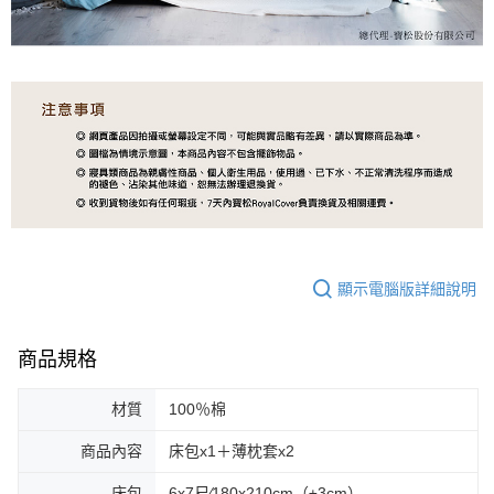
顯示電腦版詳細說明
商品規格
材質
100％棉
商品內容
床包x1＋薄枕套x2
床包
6x7尺∕180x210cm（±3cm）