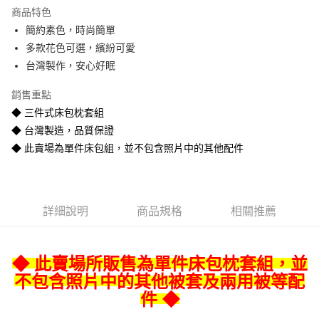
Apple Pay
商品特色
街口支付
簡約素色，時尚簡單
多款花色可選，繽紛可愛
悠遊付
台灣製作，安心好眠
Google Pay
銷售重點
全盈+PAY
◆ 三件式床包枕套組
◆ 台灣製造，品質保證
AFTEE先享後付
◆ 此賣場為單件床包組，並不包含照片中的其他配件
相關說明
【關於「AFTEE先享後付」】
ATM付款
AFTEE先享後付是「在收到商品之後才付款」的支付方式。 讓您購物簡單
便利好安心！
１．簡單：不需註冊會員、不需綁卡、不需儲值。
運送方式
詳細說明
商品規格
相關推薦
２．便利：只要手機號碼，簡訊認證，即可結帳。
３．安心：先確認商品／服務後，再付款。
宅配
每筆NT$80
【「AFTEE先享後付」結帳流程】
◆ 此賣場所販售為單件床包枕套組，並
１．於結帳方式選擇「AFTEE先享後付」後，將跳轉至「AFTEE先享後付」
不包含照片中的其他被套及兩用被等配
宅配-離島
結帳頁面，進行簡訊認證並確認金額後，即可完成結帳。
２．訂單成立數日內，您將收到繳費通知簡訊。
件 ◆
每筆NT$400
３．收到繳費通知簡訊後14天內，點擊此簡訊中的連結，可透過四大超商／