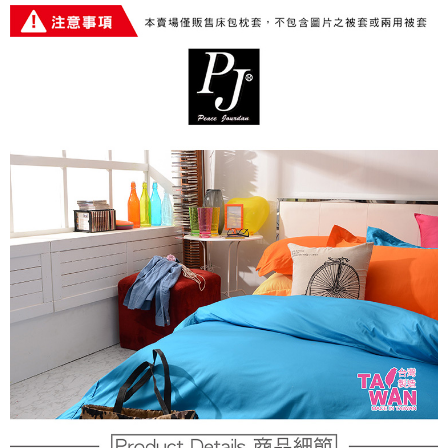
ATM／網路銀行／等多元方式進行付款，方視為交易完成。
※ 請注意：結帳手續完成當下不需立刻繳費，但若您需要取消訂單，請聯絡
購買商品的店家。未經商家同意取消之訂單仍視為有效，需透過AFTEE先享
後付繳納相關費用。
※ 交易是否成功請以「AFTEE先享後付 」之結帳頁面顯示為準，若有關於
是否繳費成功／繳費後需取消欲退款等相關疑問，請聯繫「AFTEE先享後付
客戶支援中心」
https://netprotections.freshdesk.com/support/home
【注意事項】
１．透過由恩沛科技股份有限公司提供之「AFTEE先享後付」服務完成之交
易，需依本服務之必要範圍內提供個人資料，並將交易相關給付款項請求債
權轉讓予恩沛科技股份有限公司。
２．關於個人資料處理事宜，請瀏覽以下網址：
https://aftee.tw/terms/#terms3
３．未成年的使用者請事先徵得法定代理人或監護人之同意方可使用
「AFTEE先享後付」，若未經同意申辦者引起之損失，本公司不負相關責
任。
４．使用「AFTEE先享後付」時，將依據個別帳號之用戶狀況，依本公司即
時審查核予不同之上限額度；若仍有額度不足之情形，本公司將視審查結果
請求用戶進行身份認證。
５．嚴禁一人註冊多個帳號或使用他人資訊註冊。若發現惡意使用之情形，
恩沛科技股份有限公司將有權停止該用戶之使用額度並採取法律行動。