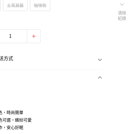
土耳其藍
咖啡款
清除
紀錄
送方式
次付款
色，時尚簡單
色可選，繽紛可愛
作，安心好眠