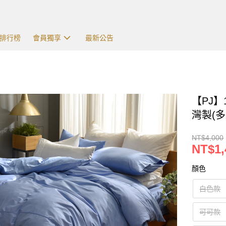
排行榜
會員獨享
最新公告
【PJ
灣製(多
NT$4,000
NT$1,
顏色
白色款
可可款