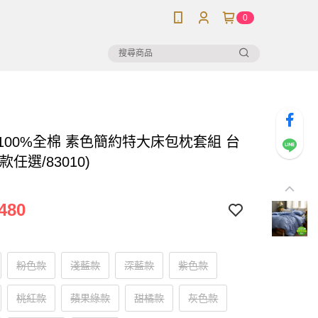
0
】100%全棉 素色簡約特大床包枕套組 台
款任選/83010)
480
粉色款
淺藍款
深藍款
紫色款
桃紅款
蘋果綠款
甜橘款
灰色款