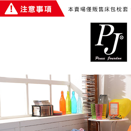
是否繳費成
付客戶支
【注意事
１．透過由
交易，需
求債權轉
２．關於
https://aft
３．未成
「AFTE
任。
４．使用「
即時審查
結果請求
５．嚴禁
形，恩沛
動。