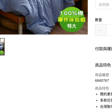
金色款
數量
付款與運
付款方式
商品特色
信用卡一
商品編號
6840767
LINE Pay
商品特色
Apple Pay
簡約素
多款花
街口支付
台灣製
悠遊付