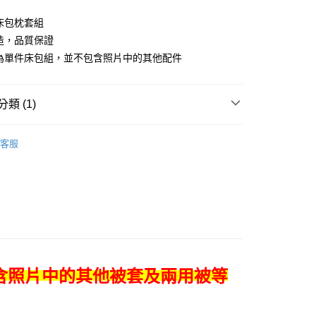
床包枕套組
y
造，品質保證
場為單件床包組，並不包含照片中的其他配件
享後付
類 (1)
FTEE先享後付」】
先享後付是「在收到商品之後才付款」的支付方式。 讓您購物簡單
被單專區
素色系列
心！
客服
：不需註冊會員、不需綁卡、不需儲值。
：只要手機號碼，簡訊認證，即可結帳。
：先確認商品／服務後，再付款。
EE先享後付」結帳流程】
0
方式選擇「AFTEE先享後付」後，將跳轉至「AFTEE先享後
頁面，進行簡訊認證並確認金額後，即可完成結帳。
成立數日內，您將收到繳費通知簡訊。
費通知簡訊後14天內，點擊此簡訊中的連結，可透過四大超商
00
網路銀行／等多元方式進行付款，方視為交易完成。
：結帳手續完成當下不需立刻繳費，但若您需要取消訂單，請聯
含照片中的其他被套及兩用被等
的店家。未經商家同意取消之訂單仍視為有效，需透過AFTEE
繳納相關費用。
否成功請以「AFTEE先享後付 」之結帳頁面顯示為準，若有關於