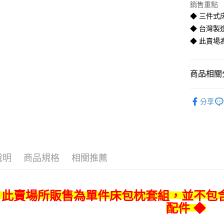
銷售重點
◆ 三件式
Google Pa
◆ 台灣製
全盈+PAY
◆ 此賣
AFTEE先
相關說明
商品相關分
【關於「A
ATM付款
AFTEE
西式床包
便利好安
分享
１．簡單
２．便利
運送方式
３．安心
宅配
【「AFT
每筆NT$8
１．於結帳
付」結帳
說明
商品規格
相關推薦
宅配-離島
２．訂單
３．收到繳
每筆NT$4
／ATM／
※ 請注意
 此賣場所販售為單件床包枕套組，並不包
絡購買商品
配件 ◆
先享後付
※ 交易是