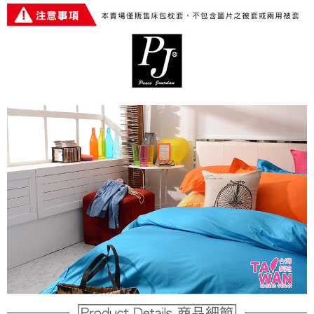
ATM／網路銀行／等多元方式進行付款，方視為交易完成。
※ 請注意：結帳手續完成當下不需立刻繳費，但若您需要取消訂單，請聯絡
購買商品的店家。未經商家同意取消之訂單仍視為有效，需透過AFTEE先享
後付繳納相關費用。
※ 交易是否成功請以「AFTEE先享後付 」之結帳頁面顯示為準，若有關於
是否繳費成功／繳費後需取消欲退款等相關疑問，請聯繫「AFTEE先享後付
客戶支援中心」
https://netprotections.freshdesk.com/support/home
【注意事項】
１．透過由恩沛科技股份有限公司提供之「AFTEE先享後付」服務完成之交
易，需依本服務之必要範圍內提供個人資料，並將交易相關給付款項請求債
權轉讓予恩沛科技股份有限公司。
２．關於個人資料處理事宜，請瀏覽以下網址：
https://aftee.tw/terms/#terms3
３．未成年的使用者請事先徵得法定代理人或監護人之同意方可使用
「AFTEE先享後付」，若未經同意申辦者引起之損失，本公司不負相關責
任。
４．使用「AFTEE先享後付」時，將依據個別帳號之用戶狀況，依本公司即
時審查核予不同之上限額度；若仍有額度不足之情形，本公司將視審查結果
請求用戶進行身份認證。
５．嚴禁一人註冊多個帳號或使用他人資訊註冊。若發現惡意使用之情形，
恩沛科技股份有限公司將有權停止該用戶之使用額度並採取法律行動。