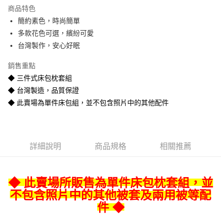
Apple Pay
商品特色
街口支付
簡約素色，時尚簡單
多款花色可選，繽紛可愛
悠遊付
台灣製作，安心好眠
Google Pay
銷售重點
全盈+PAY
◆ 三件式床包枕套組
◆ 台灣製造，品質保證
AFTEE先享後付
◆ 此賣場為單件床包組，並不包含照片中的其他配件
相關說明
【關於「AFTEE先享後付」】
ATM付款
AFTEE先享後付是「在收到商品之後才付款」的支付方式。 讓您購物簡單
便利好安心！
１．簡單：不需註冊會員、不需綁卡、不需儲值。
運送方式
詳細說明
商品規格
相關推薦
２．便利：只要手機號碼，簡訊認證，即可結帳。
３．安心：先確認商品／服務後，再付款。
宅配
每筆NT$80
【「AFTEE先享後付」結帳流程】
◆ 此賣場所販售為單件床包枕套組，並
１．於結帳方式選擇「AFTEE先享後付」後，將跳轉至「AFTEE先享後付」
不包含照片中的其他被套及兩用被等配
宅配-離島
結帳頁面，進行簡訊認證並確認金額後，即可完成結帳。
２．訂單成立數日內，您將收到繳費通知簡訊。
件 ◆
每筆NT$400
３．收到繳費通知簡訊後14天內，點擊此簡訊中的連結，可透過四大超商／