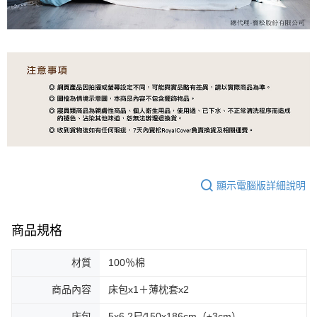
顯示電腦版詳細說明
商品規格
材質
100％棉
商品內容
床包x1＋薄枕套x2
床包
5x6.2尺∕150x186cm（±3cm）