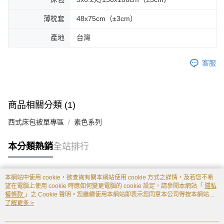
薄枕套
48x75cm（±3cm）
產地
台灣
客服
商品相關分類 (1)
西式床包被單專區
素色系列
本分類熱銷
全站排行
本網站中使用 cookie，欲查詢有關本網站使用 cookie 方式之詳情，及若您不希
熱門標籤
望在電腦上使用 cookie 時應如何變更電腦的 cookie 設定，請參閱本網站「
隱私
權條款
」之 Cookie 聲明。您繼續使用本網站即表示您同意本公司得按本網站使
用條款之 Cookie 聲明使用 cookie。
了解更多 >