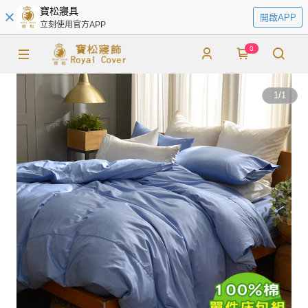
寶松寢具
開啟APP
立刻使用官方APP
0
1
/
1