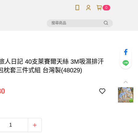
0
旅人日記 40支萊賽爾天絲 3M吸濕排汗
枕套三件式組 台灣製(48029)
80