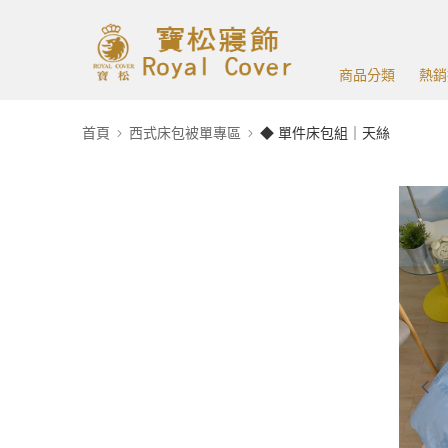
商品分類
熱銷
首頁
西式床包被單專區
◆ 單件床包組｜天絲