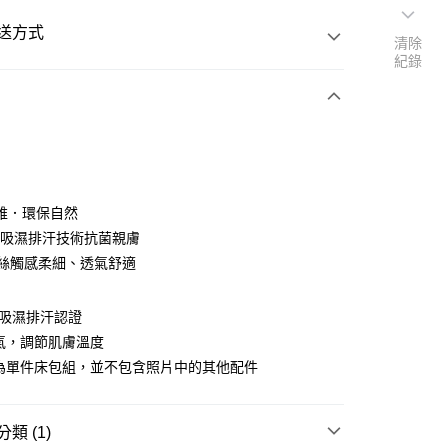
送方式
清除
紀錄
次付款
維．環保自然
利吸濕排汗技術抗菌親膚
天絲觸感柔細、透氣舒適
絲吸濕排汗認證
y
氣，調節肌膚溫度
場為單件床包組，並不包含照片中的其他配件
享後付
類 (1)
FTEE先享後付」】