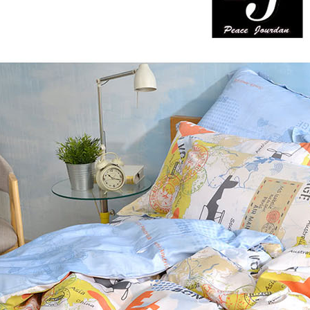
３．未成
「AFTE
任。
４．使用「
即時審查
結果請求
５．嚴禁
形，恩沛
動。