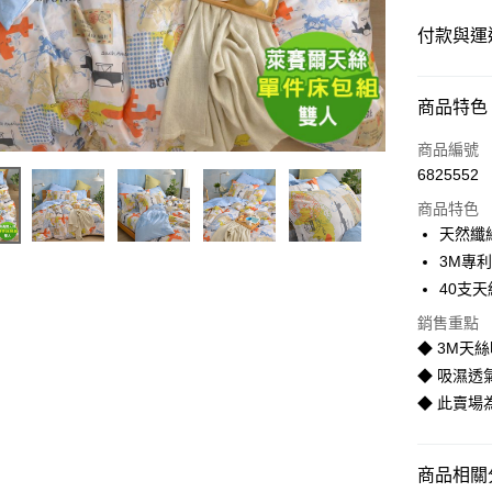
付款與運
付款方式
商品特色
信用卡一
商品編號
6825552
LINE Pay
商品特色
Apple Pay
天然纖
3M專
街口支付
40支
悠遊付
銷售重點
◆ 3M天
Google Pa
◆ 吸濕透
全盈+PAY
◆ 此賣
AFTEE先
相關說明
商品相關分
【關於「A