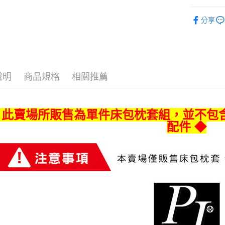
ATM付款
AFTEE
西式床包
便利好安
分享
１．簡單
２．便利
運送方式
３．安心
宅配
【「AFT
每筆NT$8
１．於結帳
付」結帳
說明
商品規格
相關推薦
宅配-離島
２．訂單
３．收到繳
每筆NT$4
／ATM／
※ 請注意
 此賣場所販售為單件床包枕套組，並不包
絡購買商品
配件 ◆
先享後付
※ 交易是
是否繳費成
付客戶支
【注意事
１．透過由
交易，需
求債權轉
２．關於
https://aft