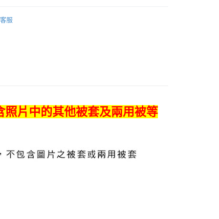
先享後付是「在收到商品之後才付款」的支付方式。 讓您購物簡單
被單專區
◆ 單件床包組｜天絲
心！
客服
：不需註冊會員、不需綁卡、不需儲值。
：只要手機號碼，簡訊認證，即可結帳。
：先確認商品／服務後，再付款。
EE先享後付」結帳流程】
0
方式選擇「AFTEE先享後付」後，將跳轉至「AFTEE先享後
頁面，進行簡訊認證並確認金額後，即可完成結帳。
成立數日內，您將收到繳費通知簡訊。
費通知簡訊後14天內，點擊此簡訊中的連結，可透過四大超商
00
網路銀行／等多元方式進行付款，方視為交易完成。
：結帳手續完成當下不需立刻繳費，但若您需要取消訂單，請聯
含照片中的其他被套及兩用被等
的店家。未經商家同意取消之訂單仍視為有效，需透過AFTEE
繳納相關費用。
否成功請以「AFTEE先享後付 」之結帳頁面顯示為準，若有關於
功／繳費後需取消欲退款等相關疑問，請聯繫「AFTEE先享後
援中心」
https://netprotections.freshdesk.com/support/home
項】
恩沛科技股份有限公司提供之「AFTEE先享後付」服務完成之
依本服務之必要範圍內提供個人資料，並將交易相關給付款項請
讓予恩沛科技股份有限公司。
個人資料處理事宜，請瀏覽以下網址：
ee.tw/terms/#terms3