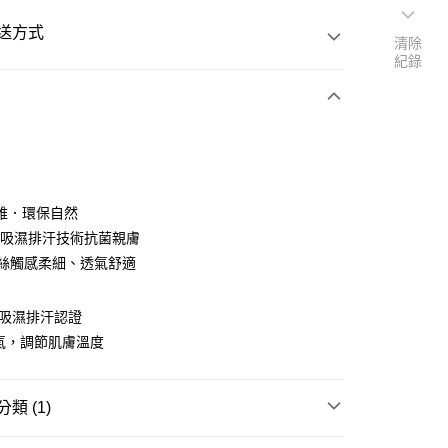
送方式
清除
紀錄
次付款
維．環保自然
利吸濕排汗技術抗菌親膚
天絲觸感柔細、透氣舒適
絲吸濕排汗認證
y
氣，調節肌膚溫度
享後付
類 (1)
FTEE先享後付」】
被組專區
100%天絲