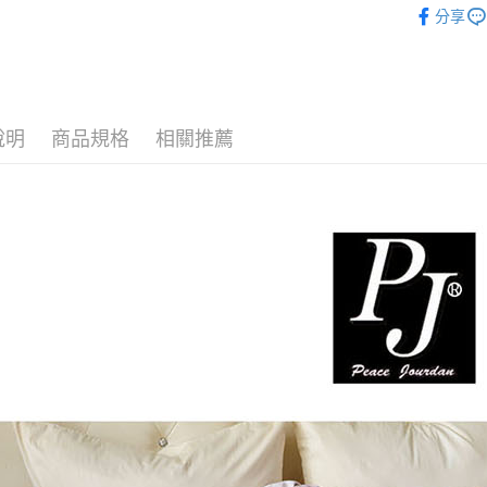
ATM付款
AFTEE
分享
便利好安
１．簡單
２．便利
運送方式
３．安心
宅配
【「AFT
說明
商品規格
相關推薦
每筆NT$8
１．於結帳
付」結帳
宅配-離島
２．訂單
３．收到繳
每筆NT$4
／ATM／
※ 請注意
絡購買商品
先享後付
※ 交易是
是否繳費成
付客戶支
【注意事
１．透過由
交易，需
求債權轉
２．關於
https://aft