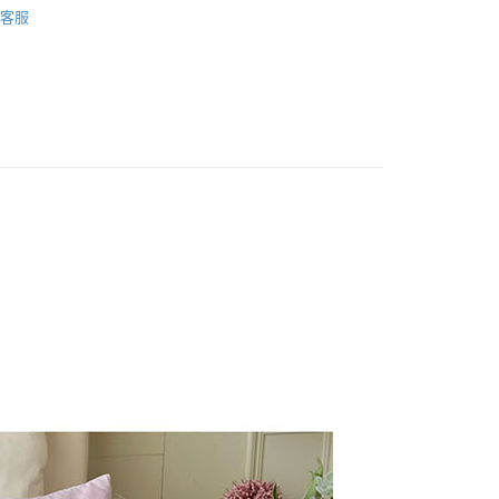
先享後付是「在收到商品之後才付款」的支付方式。 讓您購物簡單
客服
心！
：不需註冊會員、不需綁卡、不需儲值。
：只要手機號碼，簡訊認證，即可結帳。
：先確認商品／服務後，再付款。
EE先享後付」結帳流程】
0
方式選擇「AFTEE先享後付」後，將跳轉至「AFTEE先享後
頁面，進行簡訊認證並確認金額後，即可完成結帳。
成立數日內，您將收到繳費通知簡訊。
費通知簡訊後14天內，點擊此簡訊中的連結，可透過四大超商
00
網路銀行／等多元方式進行付款，方視為交易完成。
：結帳手續完成當下不需立刻繳費，但若您需要取消訂單，請聯
的店家。未經商家同意取消之訂單仍視為有效，需透過AFTEE
繳納相關費用。
否成功請以「AFTEE先享後付 」之結帳頁面顯示為準，若有關於
功／繳費後需取消欲退款等相關疑問，請聯繫「AFTEE先享後
援中心」
https://netprotections.freshdesk.com/support/home
項】
恩沛科技股份有限公司提供之「AFTEE先享後付」服務完成之
依本服務之必要範圍內提供個人資料，並將交易相關給付款項請
讓予恩沛科技股份有限公司。
個人資料處理事宜，請瀏覽以下網址：
ee.tw/terms/#terms3