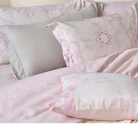
３．未成
「AFTE
任。
４．使用「
即時審查
結果請求
５．嚴禁
形，恩沛
動。