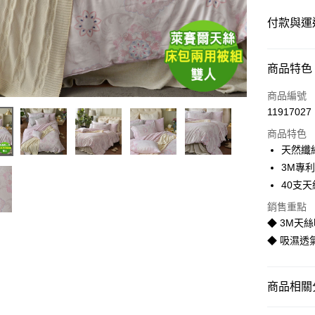
付款與運
付款方式
商品特色
信用卡一
商品編號
11917027
LINE Pay
商品特色
Apple Pay
天然纖
3M專
街口支付
40支
悠遊付
銷售重點
◆ 3M天
Google Pa
◆ 吸濕透
全盈+PAY
AFTEE先
商品相關分
相關說明
【關於「A
床包兩用