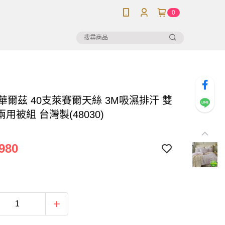
0
華爾茲 40支萊賽爾天絲 3M吸濕排汗 雙
用被組 台灣製(48030)
980