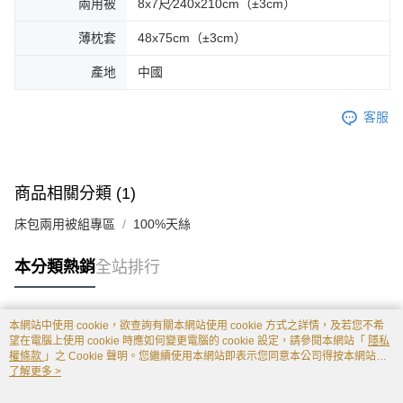
兩用被
8x7尺∕240x210cm（±3cm）
薄枕套
48x75cm（±3cm）
產地
中國
客服
商品相關分類 (1)
床包兩用被組專區
100%天絲
本分類熱銷
全站排行
本網站中使用 cookie，欲查詢有關本網站使用 cookie 方式之詳情，及若您不希
熱門標籤
望在電腦上使用 cookie 時應如何變更電腦的 cookie 設定，請參閱本網站「
隱私
權條款
」之 Cookie 聲明。您繼續使用本網站即表示您同意本公司得按本網站使
用條款之 Cookie 聲明使用 cookie。
了解更多 >