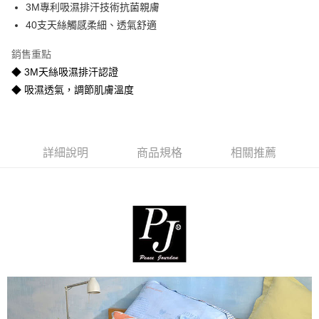
3M專利吸濕排汗技術抗菌親膚
悠遊付
40支天絲觸感柔細、透氣舒適
Google Pay
銷售重點
全盈+PAY
◆ 3M天絲吸濕排汗認證
◆ 吸濕透氣，調節肌膚溫度
AFTEE先享後付
相關說明
【關於「AFTEE先享後付」】
ATM付款
AFTEE先享後付是「在收到商品之後才付款」的支付方式。 讓您購物簡單
便利好安心！
詳細說明
商品規格
相關推薦
１．簡單：不需註冊會員、不需綁卡、不需儲值。
運送方式
２．便利：只要手機號碼，簡訊認證，即可結帳。
３．安心：先確認商品／服務後，再付款。
宅配
每筆NT$80
【「AFTEE先享後付」結帳流程】
１．於結帳方式選擇「AFTEE先享後付」後，將跳轉至「AFTEE先享後付」
宅配-離島
結帳頁面，進行簡訊認證並確認金額後，即可完成結帳。
２．訂單成立數日內，您將收到繳費通知簡訊。
每筆NT$400
３．收到繳費通知簡訊後14天內，點擊此簡訊中的連結，可透過四大超商／
ATM／網路銀行／等多元方式進行付款，方視為交易完成。
※ 請注意：結帳手續完成當下不需立刻繳費，但若您需要取消訂單，請聯絡
購買商品的店家。未經商家同意取消之訂單仍視為有效，需透過AFTEE先享
後付繳納相關費用。