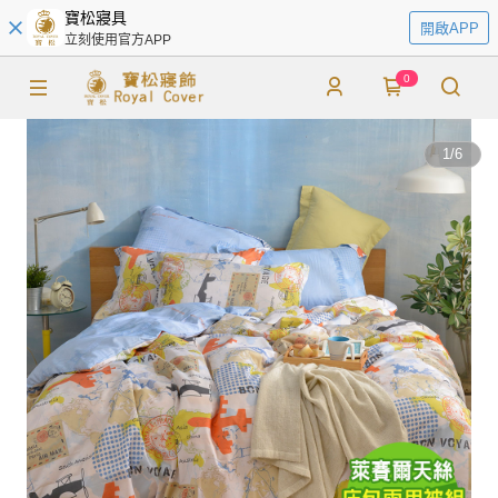
寶松寢具
開啟APP
立刻使用官方APP
0
1
/
6