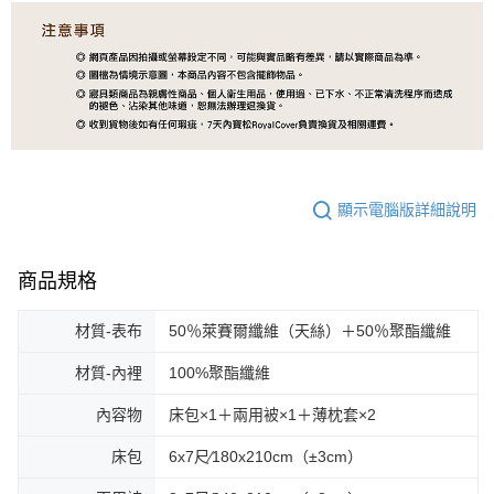
顯示電腦版詳細說明
商品規格
材質-表布
50％萊賽爾纖維（天絲）＋50％聚酯纖維
材質-內裡
100%聚酯纖維
內容物
床包×1＋兩用被×1＋薄枕套×2
床包
6x7尺∕180x210cm（±3cm）