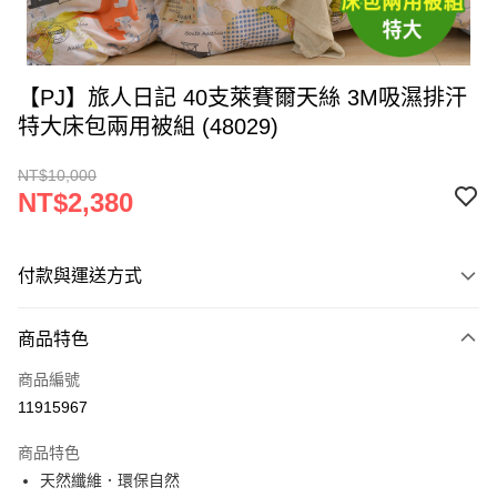
【PJ】旅人日記 40支萊賽爾天絲 3M吸濕排汗
特大床包兩用被組 (48029)
NT$10,000
NT$2,380
付款與運送方式
付款方式
商品特色
信用卡一次付款
商品編號
LINE Pay
11915967
Apple Pay
商品特色
街口支付
天然纖維．環保自然