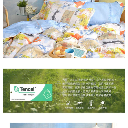
※ 交易是否成功請以「AFTEE先享後付 」之結帳頁面顯示為準，若有關於
是否繳費成功／繳費後需取消欲退款等相關疑問，請聯繫「AFTEE先享後付
客戶支援中心」
https://netprotections.freshdesk.com/support/home
【注意事項】
１．透過由恩沛科技股份有限公司提供之「AFTEE先享後付」服務完成之交
易，需依本服務之必要範圍內提供個人資料，並將交易相關給付款項請求債
權轉讓予恩沛科技股份有限公司。
２．關於個人資料處理事宜，請瀏覽以下網址：
https://aftee.tw/terms/#terms3
３．未成年的使用者請事先徵得法定代理人或監護人之同意方可使用
「AFTEE先享後付」，若未經同意申辦者引起之損失，本公司不負相關責
任。
４．使用「AFTEE先享後付」時，將依據個別帳號之用戶狀況，依本公司即
時審查核予不同之上限額度；若仍有額度不足之情形，本公司將視審查結果
請求用戶進行身份認證。
５．嚴禁一人註冊多個帳號或使用他人資訊註冊。若發現惡意使用之情形，
恩沛科技股份有限公司將有權停止該用戶之使用額度並採取法律行動。