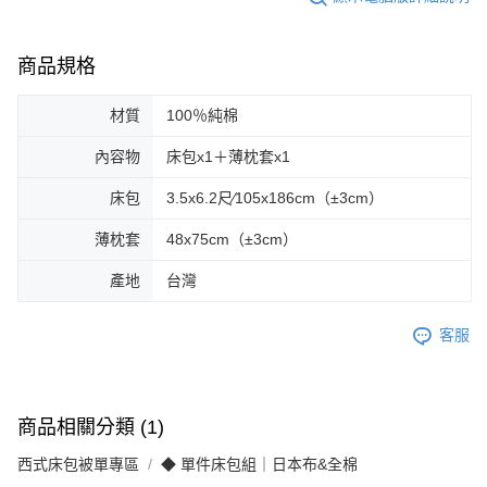
商品規格
材質
100％純棉
內容物
床包x1＋薄枕套x1
床包
3.5x6.2尺∕105x186cm（±3cm）
薄枕套
48x75cm（±3cm）
產地
台灣
客服
商品相關分類 (1)
西式床包被單專區
◆ 單件床包組｜日本布&全棉