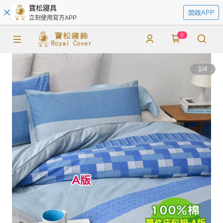
寶松寢具
開啟APP
立刻使用官方APP
0
1
/
4