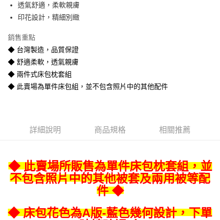
透氣舒適，柔軟親膚
悠遊付
印花設計，精細別緻
Google Pay
銷售重點
全盈+PAY
◆ 台灣製造，品質保證
◆ 舒適柔軟，透氣親膚
AFTEE先享後付
◆ 兩件式床包枕套組
相關說明
◆ 此賣場為單件床包組，並不包含照片中的其他配件
【關於「AFTEE先享後付」】
ATM付款
AFTEE先享後付是「在收到商品之後才付款」的支付方式。 讓您購物簡單
便利好安心！
１．簡單：不需註冊會員、不需綁卡、不需儲值。
運送方式
２．便利：只要手機號碼，簡訊認證，即可結帳。
詳細說明
商品規格
相關推薦
３．安心：先確認商品／服務後，再付款。
宅配
每筆NT$80
【「AFTEE先享後付」結帳流程】
１．於結帳方式選擇「AFTEE先享後付」後，將跳轉至「AFTEE先享後付」
◆ 此賣場所販售為單件床包枕套組，並
宅配-離島
結帳頁面，進行簡訊認證並確認金額後，即可完成結帳。
２．訂單成立數日內，您將收到繳費通知簡訊。
不包含照片中的其他被套及兩用被等配
每筆NT$400
３．收到繳費通知簡訊後14天內，點擊此簡訊中的連結，可透過四大超商／
件 ◆
ATM／網路銀行／等多元方式進行付款，方視為交易完成。
※ 請注意：結帳手續完成當下不需立刻繳費，但若您需要取消訂單，請聯絡
◆ 床包花色為A版-藍色幾何設計，下單
購買商品的店家。未經商家同意取消之訂單仍視為有效，需透過AFTEE先享
後付繳納相關費用。