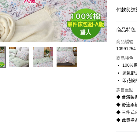
付款與運
付款方式
商品特色
信用卡一
商品編號
10991254
LINE Pay
商品特色
Apple Pay
100
透氣舒
街口支付
印花設
悠遊付
銷售重點
◆ 台灣製
Google Pa
◆ 舒適柔
全盈+PAY
◆ 三件式
AFTEE先
◆ 此賣
相關說明
【關於「A