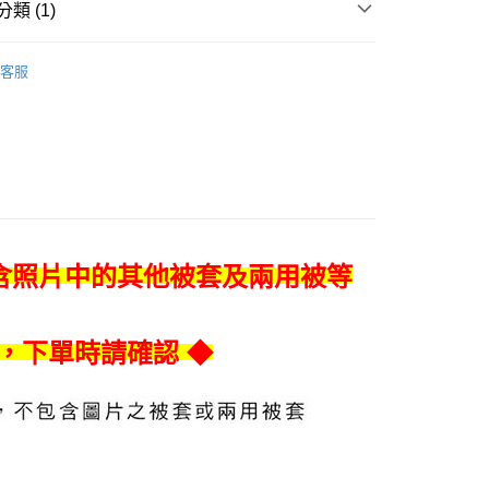
先享後付是「在收到商品之後才付款」的支付方式。 讓您購物簡單
類 (1)
心！
：不需註冊會員、不需綁卡、不需儲值。
被單專區
◆ 單件床包組｜日本布&全棉
：只要手機號碼，簡訊認證，即可結帳。
客服
：先確認商品／服務後，再付款。
EE先享後付」結帳流程】
0
方式選擇「AFTEE先享後付」後，將跳轉至「AFTEE先享後
頁面，進行簡訊認證並確認金額後，即可完成結帳。
成立數日內，您將收到繳費通知簡訊。
費通知簡訊後14天內，點擊此簡訊中的連結，可透過四大超商
00
網路銀行／等多元方式進行付款，方視為交易完成。
：結帳手續完成當下不需立刻繳費，但若您需要取消訂單，請聯
的店家。未經商家同意取消之訂單仍視為有效，需透過AFTEE
含照片中的其他被套及兩用被等
繳納相關費用。
否成功請以「AFTEE先享後付 」之結帳頁面顯示為準，若有關於
功／繳費後需取消欲退款等相關疑問，請聯繫「AFTEE先享後
援中心」
https://netprotections.freshdesk.com/support/home
，下單時請確認 ◆
項】
恩沛科技股份有限公司提供之「AFTEE先享後付」服務完成之
依本服務之必要範圍內提供個人資料，並將交易相關給付款項請
讓予恩沛科技股份有限公司。
個人資料處理事宜，請瀏覽以下網址：
ee.tw/terms/#terms3