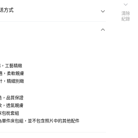
送方式
清除
紀錄
次付款
%棉，工藝精緻
適，柔軟親膚
計，精細別緻
造，品質保證
y
軟，透氣親膚
床包枕套組
享後付
場為單件床包組，並不包含照片中的其他配件
FTEE先享後付」】