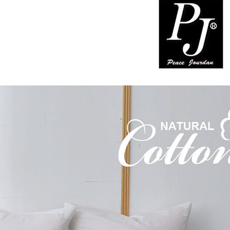
３．未成
「AFTE
任。
４．使用「
即時審查
結果請求
５．嚴禁
形，恩沛
動。