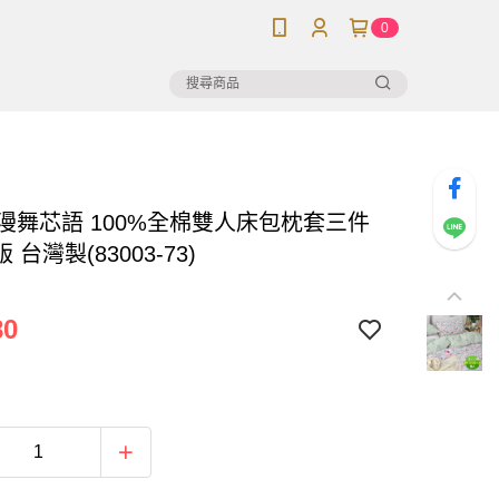
0
】漫舞芯語 100%全棉雙人床包枕套三件
 台灣製(83003-73)
80