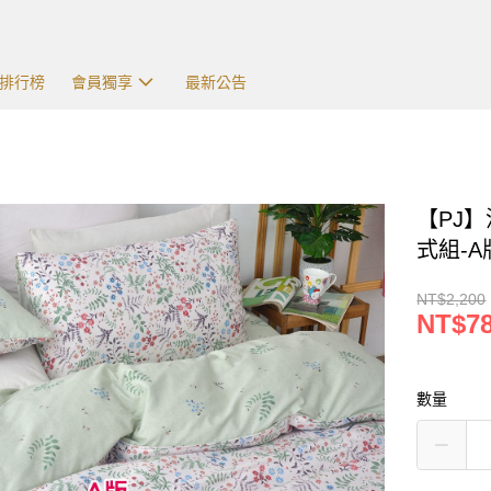
排行榜
會員獨享
最新公告
【PJ
式組-A版
NT$2,200
NT$7
數量