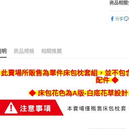
ATM付款
AFTEE
商品相關分
便利好安
１．簡單
西式床包
２．便利
分享
運送方式
３．安心
宅配
【「AFT
每筆NT$8
１．於結帳
付」結帳
宅配-離島
２．訂單
說明
商品規格
相關推薦
３．收到繳
每筆NT$4
／ATM／
※ 請注意
絡購買商品
 此賣場所販售為單件床包枕套組，並不包
先享後付
配件 ◆
※ 交易是
是否繳費成
付客戶支
◆ 床包花色為A版-白底花草設計
【注意事
１．透過由
交易，需
求債權轉
２．關於
https://aft