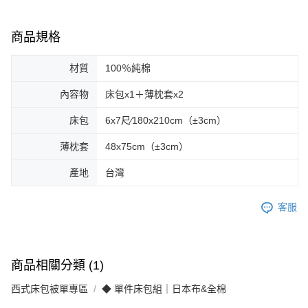
商品規格
材質
100％純棉
內容物
床包x1＋薄枕套x2
床包
6x7尺∕180x210cm（±3cm）
薄枕套
48x75cm（±3cm）
產地
台灣
客服
商品相關分類 (1)
西式床包被單專區
◆ 單件床包組｜日本布&全棉