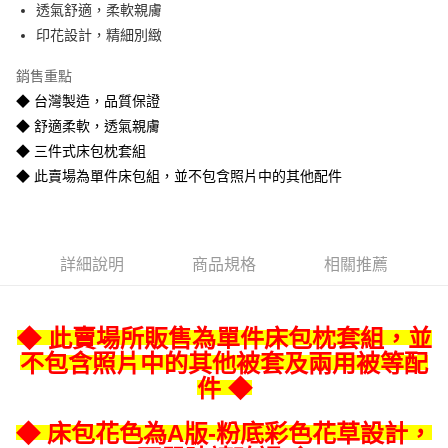
透氣舒適，柔軟親膚
悠遊付
印花設計，精細別緻
Google Pay
銷售重點
全盈+PAY
◆ 台灣製造，品質保證
◆ 舒適柔軟，透氣親膚
AFTEE先享後付
◆ 三件式床包枕套組
相關說明
◆ 此賣場為單件床包組，並不包含照片中的其他配件
【關於「AFTEE先享後付」】
ATM付款
AFTEE先享後付是「在收到商品之後才付款」的支付方式。 讓您購物簡單
便利好安心！
１．簡單：不需註冊會員、不需綁卡、不需儲值。
運送方式
２．便利：只要手機號碼，簡訊認證，即可結帳。
詳細說明
商品規格
相關推薦
３．安心：先確認商品／服務後，再付款。
宅配
每筆NT$80
【「AFTEE先享後付」結帳流程】
１．於結帳方式選擇「AFTEE先享後付」後，將跳轉至「AFTEE先享後付」
◆ 此賣場所販售為單件床包枕套組，並
宅配-離島
結帳頁面，進行簡訊認證並確認金額後，即可完成結帳。
２．訂單成立數日內，您將收到繳費通知簡訊。
不包含照片中的其他被套及兩用被等配
每筆NT$400
３．收到繳費通知簡訊後14天內，點擊此簡訊中的連結，可透過四大超商／
件 ◆
ATM／網路銀行／等多元方式進行付款，方視為交易完成。
※ 請注意：結帳手續完成當下不需立刻繳費，但若您需要取消訂單，請聯絡
◆ 床包花色為A版-粉底彩色花草設計，
購買商品的店家。未經商家同意取消之訂單仍視為有效，需透過AFTEE先享
後付繳納相關費用。