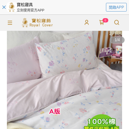
寶松寢具
開啟APP
立刻使用官方APP
0
1
/
4