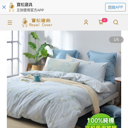
寶松寢具
開啟APP
立刻使用官方APP
0
1
/
5