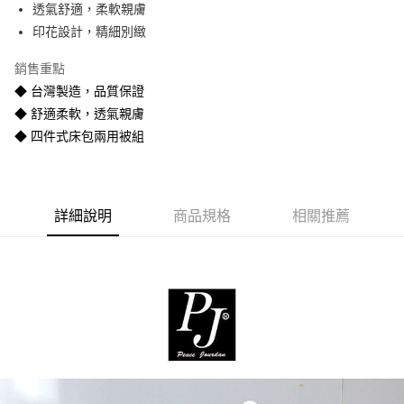
透氣舒適，柔軟親膚
悠遊付
印花設計，精細別緻
Google Pay
銷售重點
全盈+PAY
◆ 台灣製造，品質保證
◆ 舒適柔軟，透氣親膚
AFTEE先享後付
◆ 四件式床包兩用被組
相關說明
【關於「AFTEE先享後付」】
ATM付款
AFTEE先享後付是「在收到商品之後才付款」的支付方式。 讓您購物簡單
便利好安心！
１．簡單：不需註冊會員、不需綁卡、不需儲值。
運送方式
詳細說明
商品規格
相關推薦
２．便利：只要手機號碼，簡訊認證，即可結帳。
３．安心：先確認商品／服務後，再付款。
宅配
每筆NT$80
【「AFTEE先享後付」結帳流程】
１．於結帳方式選擇「AFTEE先享後付」後，將跳轉至「AFTEE先享後付」
宅配-離島
結帳頁面，進行簡訊認證並確認金額後，即可完成結帳。
２．訂單成立數日內，您將收到繳費通知簡訊。
每筆NT$400
３．收到繳費通知簡訊後14天內，點擊此簡訊中的連結，可透過四大超商／
ATM／網路銀行／等多元方式進行付款，方視為交易完成。
※ 請注意：結帳手續完成當下不需立刻繳費，但若您需要取消訂單，請聯絡
購買商品的店家。未經商家同意取消之訂單仍視為有效，需透過AFTEE先享
後付繳納相關費用。