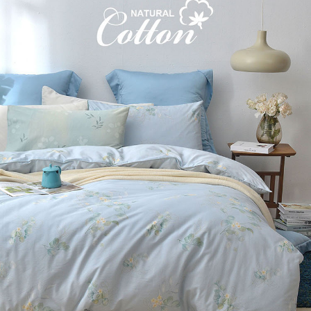
※ 交易是否成功請以「AFTEE先享後付 」之結帳頁面顯示為準，若有關於
是否繳費成功／繳費後需取消欲退款等相關疑問，請聯繫「AFTEE先享後付
客戶支援中心」
https://netprotections.freshdesk.com/support/home
【注意事項】
１．透過由恩沛科技股份有限公司提供之「AFTEE先享後付」服務完成之交
易，需依本服務之必要範圍內提供個人資料，並將交易相關給付款項請求債
權轉讓予恩沛科技股份有限公司。
２．關於個人資料處理事宜，請瀏覽以下網址：
https://aftee.tw/terms/#terms3
３．未成年的使用者請事先徵得法定代理人或監護人之同意方可使用
「AFTEE先享後付」，若未經同意申辦者引起之損失，本公司不負相關責
任。
４．使用「AFTEE先享後付」時，將依據個別帳號之用戶狀況，依本公司即
時審查核予不同之上限額度；若仍有額度不足之情形，本公司將視審查結果
請求用戶進行身份認證。
５．嚴禁一人註冊多個帳號或使用他人資訊註冊。若發現惡意使用之情形，
恩沛科技股份有限公司將有權停止該用戶之使用額度並採取法律行動。