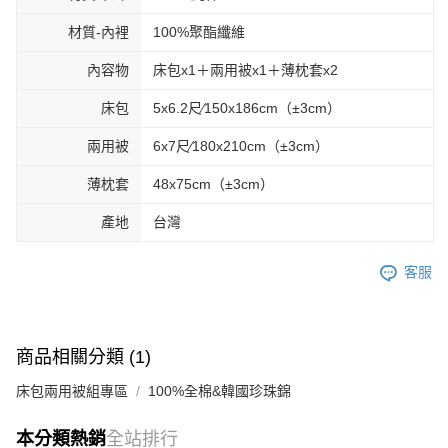
材質-內裡
100%聚酯纖維
內容物
床包x1＋兩用被x1＋薄枕套x2
床包
5x6.2尺∕150x186cm（±3cm）
兩用被
6x7尺∕180x210cm（±3cm）
薄枕套
48x75cm（±3cm）
產地
台灣
客服
商品相關分類 (1)
床包兩用被組專區
100%全棉&韓國珍珠錦
本分類熱銷
全站排行