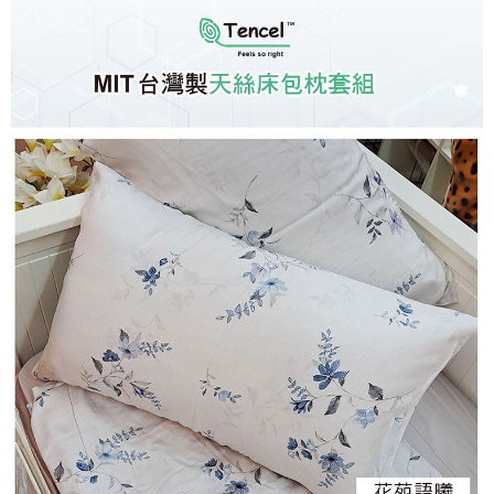
※ 交易是否成功請以「AFTEE先享後付 」之結帳頁面顯示為準，若有關於
是否繳費成功／繳費後需取消欲退款等相關疑問，請聯繫「AFTEE先享後付
客戶支援中心」
https://netprotections.freshdesk.com/support/home
【注意事項】
１．透過由恩沛科技股份有限公司提供之「AFTEE先享後付」服務完成之交
易，需依本服務之必要範圍內提供個人資料，並將交易相關給付款項請求債
權轉讓予恩沛科技股份有限公司。
２．關於個人資料處理事宜，請瀏覽以下網址：
https://aftee.tw/terms/#terms3
３．未成年的使用者請事先徵得法定代理人或監護人之同意方可使用
「AFTEE先享後付」，若未經同意申辦者引起之損失，本公司不負相關責
任。
４．使用「AFTEE先享後付」時，將依據個別帳號之用戶狀況，依本公司即
時審查核予不同之上限額度；若仍有額度不足之情形，本公司將視審查結果
請求用戶進行身份認證。
５．嚴禁一人註冊多個帳號或使用他人資訊註冊。若發現惡意使用之情形，
恩沛科技股份有限公司將有權停止該用戶之使用額度並採取法律行動。