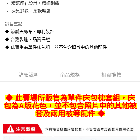
精選印花設計，精細別緻
悠遊付
透氣舒適，柔軟親膚
Google Pay
銷售重點
全盈+PAY
◆ 涼感天絲布，專利設計
◆ 台灣製造，品質保證
AFTEE先享後付
◆ 此賣場為單件床包組，並不包含照片中的其他配件
相關說明
【關於「AFTEE先享後付」】
ATM付款
AFTEE先享後付是「在收到商品之後才付款」的支付方式。 讓您購物簡單
便利好安心！
１．簡單：不需註冊會員、不需綁卡、不需儲值。
運送方式
詳細說明
商品規格
相關推薦
２．便利：只要手機號碼，簡訊認證，即可結帳。
３．安心：先確認商品／服務後，再付款。
宅配
每筆NT$80
【「AFTEE先享後付」結帳流程】
◆ 此賣場所販售為單件床包枕套組，床
１．於結帳方式選擇「AFTEE先享後付」後，將跳轉至「AFTEE先享後付」
包為A版花色，並不包含照片中的其他被
宅配-離島
結帳頁面，進行簡訊認證並確認金額後，即可完成結帳。
２．訂單成立數日內，您將收到繳費通知簡訊。
套及兩用被等配件 ◆
每筆NT$400
３．收到繳費通知簡訊後14天內，點擊此簡訊中的連結，可透過四大超商／
ATM／網路銀行／等多元方式進行付款，方視為交易完成。
※ 請注意：結帳手續完成當下不需立刻繳費，但若您需要取消訂單，請聯絡
購買商品的店家。未經商家同意取消之訂單仍視為有效，需透過AFTEE先享
後付繳納相關費用。