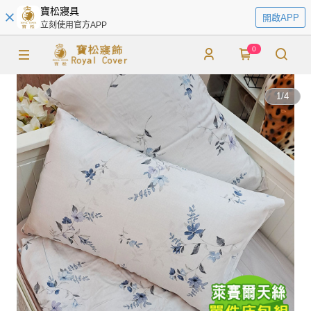
寶松寢具
開啟APP
立刻使用官方APP
0
1
/
4