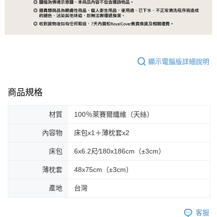
顯示電腦版詳細說明
商品規格
材質
100％萊賽爾纖維（天絲）
內容物
床包x1＋薄枕套x2
床包
6x6.2尺∕180x186cm（±3cm）
薄枕套
48x75cm（±3cm）
產地
台灣
客服