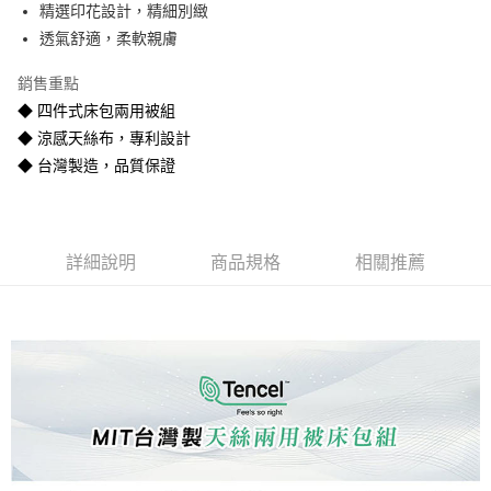
精選印花設計，精細別緻
悠遊付
透氣舒適，柔軟親膚
Google Pay
銷售重點
全盈+PAY
◆ 四件式床包兩用被組
◆ 涼感天絲布，專利設計
AFTEE先享後付
◆ 台灣製造，品質保證
相關說明
【關於「AFTEE先享後付」】
ATM付款
AFTEE先享後付是「在收到商品之後才付款」的支付方式。 讓您購物簡單
便利好安心！
１．簡單：不需註冊會員、不需綁卡、不需儲值。
運送方式
詳細說明
商品規格
相關推薦
２．便利：只要手機號碼，簡訊認證，即可結帳。
３．安心：先確認商品／服務後，再付款。
宅配
每筆NT$80
【「AFTEE先享後付」結帳流程】
１．於結帳方式選擇「AFTEE先享後付」後，將跳轉至「AFTEE先享後付」
宅配-離島
結帳頁面，進行簡訊認證並確認金額後，即可完成結帳。
２．訂單成立數日內，您將收到繳費通知簡訊。
每筆NT$400
３．收到繳費通知簡訊後14天內，點擊此簡訊中的連結，可透過四大超商／
ATM／網路銀行／等多元方式進行付款，方視為交易完成。
※ 請注意：結帳手續完成當下不需立刻繳費，但若您需要取消訂單，請聯絡
購買商品的店家。未經商家同意取消之訂單仍視為有效，需透過AFTEE先享
後付繳納相關費用。