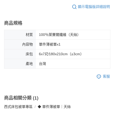
顯示電腦版詳細說明
商品規格
材質
100％萊賽爾纖維（天絲）
內容物
單件薄被單x1
床包
6x7尺∕180x210cm（±3cm）
產地
台灣
客服
商品相關分類 (1)
西式床包被單專區
◆ 單件薄被單｜天絲