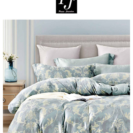
※ 交易是否成功請以「AFTEE先享後付 」之結帳頁面顯示為準，若有關於
是否繳費成功／繳費後需取消欲退款等相關疑問，請聯繫「AFTEE先享後付
客戶支援中心」
https://netprotections.freshdesk.com/support/home
【注意事項】
１．透過由恩沛科技股份有限公司提供之「AFTEE先享後付」服務完成之交
易，需依本服務之必要範圍內提供個人資料，並將交易相關給付款項請求債
權轉讓予恩沛科技股份有限公司。
２．關於個人資料處理事宜，請瀏覽以下網址：
https://aftee.tw/terms/#terms3
３．未成年的使用者請事先徵得法定代理人或監護人之同意方可使用
「AFTEE先享後付」，若未經同意申辦者引起之損失，本公司不負相關責
任。
４．使用「AFTEE先享後付」時，將依據個別帳號之用戶狀況，依本公司即
時審查核予不同之上限額度；若仍有額度不足之情形，本公司將視審查結果
請求用戶進行身份認證。
５．嚴禁一人註冊多個帳號或使用他人資訊註冊。若發現惡意使用之情形，
恩沛科技股份有限公司將有權停止該用戶之使用額度並採取法律行動。