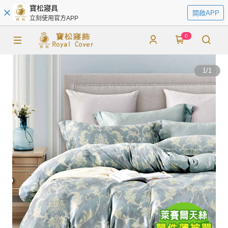
寶松寢具
開啟APP
立刻使用官方APP
0
1
/
1