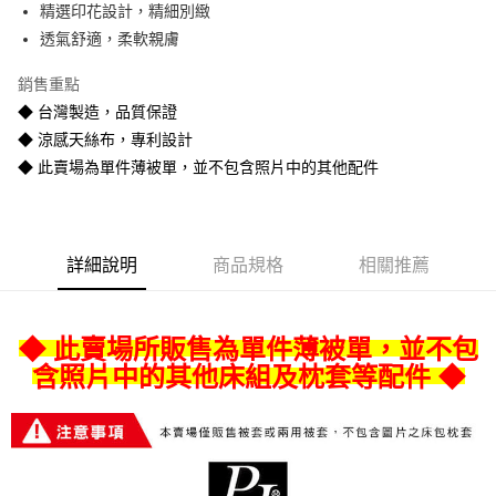
精選印花設計，精細別緻
悠遊付
透氣舒適，柔軟親膚
Google Pay
銷售重點
全盈+PAY
◆ 台灣製造，品質保證
◆ 涼感天絲布，專利設計
AFTEE先享後付
◆ 此賣場為單件薄被單，並不包含照片中的其他配件
相關說明
【關於「AFTEE先享後付」】
ATM付款
AFTEE先享後付是「在收到商品之後才付款」的支付方式。 讓您購物簡單
便利好安心！
１．簡單：不需註冊會員、不需綁卡、不需儲值。
運送方式
詳細說明
商品規格
相關推薦
２．便利：只要手機號碼，簡訊認證，即可結帳。
３．安心：先確認商品／服務後，再付款。
宅配
每筆NT$80
【「AFTEE先享後付」結帳流程】
◆ 此賣場所販售為單件薄被單，並不包
１．於結帳方式選擇「AFTEE先享後付」後，將跳轉至「AFTEE先享後付」
含照片中的其他床組及枕套等配件 ◆
宅配-離島
結帳頁面，進行簡訊認證並確認金額後，即可完成結帳。
２．訂單成立數日內，您將收到繳費通知簡訊。
每筆NT$400
３．收到繳費通知簡訊後14天內，點擊此簡訊中的連結，可透過四大超商／
ATM／網路銀行／等多元方式進行付款，方視為交易完成。
※ 請注意：結帳手續完成當下不需立刻繳費，但若您需要取消訂單，請聯絡
購買商品的店家。未經商家同意取消之訂單仍視為有效，需透過AFTEE先享
後付繳納相關費用。