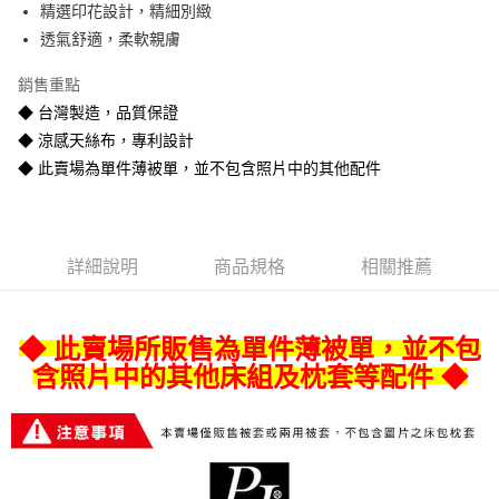
精選印花設計，精細別緻
悠遊付
透氣舒適，柔軟親膚
Google Pay
銷售重點
全盈+PAY
◆ 台灣製造，品質保證
◆ 涼感天絲布，專利設計
AFTEE先享後付
◆ 此賣場為單件薄被單，並不包含照片中的其他配件
相關說明
【關於「AFTEE先享後付」】
ATM付款
AFTEE先享後付是「在收到商品之後才付款」的支付方式。 讓您購物簡單
便利好安心！
１．簡單：不需註冊會員、不需綁卡、不需儲值。
運送方式
詳細說明
商品規格
相關推薦
２．便利：只要手機號碼，簡訊認證，即可結帳。
３．安心：先確認商品／服務後，再付款。
宅配
每筆NT$80
【「AFTEE先享後付」結帳流程】
◆ 此賣場所販售為單件薄被單，並不包
１．於結帳方式選擇「AFTEE先享後付」後，將跳轉至「AFTEE先享後付」
含照片中的其他床組及枕套等配件 ◆
宅配-離島
結帳頁面，進行簡訊認證並確認金額後，即可完成結帳。
２．訂單成立數日內，您將收到繳費通知簡訊。
每筆NT$400
３．收到繳費通知簡訊後14天內，點擊此簡訊中的連結，可透過四大超商／
ATM／網路銀行／等多元方式進行付款，方視為交易完成。
※ 請注意：結帳手續完成當下不需立刻繳費，但若您需要取消訂單，請聯絡
購買商品的店家。未經商家同意取消之訂單仍視為有效，需透過AFTEE先享
後付繳納相關費用。