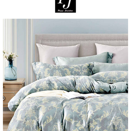
※ 交易是否成功請以「AFTEE先享後付 」之結帳頁面顯示為準，若有關於
是否繳費成功／繳費後需取消欲退款等相關疑問，請聯繫「AFTEE先享後付
客戶支援中心」
https://netprotections.freshdesk.com/support/home
【注意事項】
１．透過由恩沛科技股份有限公司提供之「AFTEE先享後付」服務完成之交
易，需依本服務之必要範圍內提供個人資料，並將交易相關給付款項請求債
權轉讓予恩沛科技股份有限公司。
２．關於個人資料處理事宜，請瀏覽以下網址：
https://aftee.tw/terms/#terms3
３．未成年的使用者請事先徵得法定代理人或監護人之同意方可使用
「AFTEE先享後付」，若未經同意申辦者引起之損失，本公司不負相關責
任。
４．使用「AFTEE先享後付」時，將依據個別帳號之用戶狀況，依本公司即
時審查核予不同之上限額度；若仍有額度不足之情形，本公司將視審查結果
請求用戶進行身份認證。
５．嚴禁一人註冊多個帳號或使用他人資訊註冊。若發現惡意使用之情形，
恩沛科技股份有限公司將有權停止該用戶之使用額度並採取法律行動。