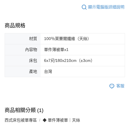
顯示電腦版詳細說明
商品規格
材質
100％萊賽爾纖維（天絲）
內容物
單件薄被單x1
床包
6x7尺∕180x210cm（±3cm）
產地
台灣
客服
商品相關分類 (1)
西式床包被單專區
◆ 單件薄被單｜天絲