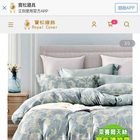
寶松寢具
開啟APP
立刻使用官方APP
0
1
/
1