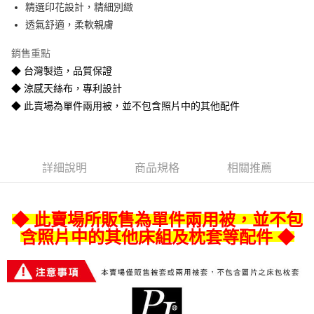
精選印花設計，精細別緻
悠遊付
透氣舒適，柔軟親膚
Google Pay
銷售重點
全盈+PAY
◆ 台灣製造，品質保證
◆ 涼感天絲布，專利設計
AFTEE先享後付
◆ 此賣場為單件兩用被，並不包含照片中的其他配件
相關說明
【關於「AFTEE先享後付」】
ATM付款
AFTEE先享後付是「在收到商品之後才付款」的支付方式。 讓您購物簡單
便利好安心！
１．簡單：不需註冊會員、不需綁卡、不需儲值。
運送方式
詳細說明
商品規格
相關推薦
２．便利：只要手機號碼，簡訊認證，即可結帳。
３．安心：先確認商品／服務後，再付款。
宅配
每筆NT$80
【「AFTEE先享後付」結帳流程】
◆ 此賣場所販售為單件兩用被，並不包
１．於結帳方式選擇「AFTEE先享後付」後，將跳轉至「AFTEE先享後付」
含照片中的其他床組及枕套等配件 ◆
宅配-離島
結帳頁面，進行簡訊認證並確認金額後，即可完成結帳。
２．訂單成立數日內，您將收到繳費通知簡訊。
每筆NT$400
３．收到繳費通知簡訊後14天內，點擊此簡訊中的連結，可透過四大超商／
ATM／網路銀行／等多元方式進行付款，方視為交易完成。
※ 請注意：結帳手續完成當下不需立刻繳費，但若您需要取消訂單，請聯絡
購買商品的店家。未經商家同意取消之訂單仍視為有效，需透過AFTEE先享
後付繳納相關費用。