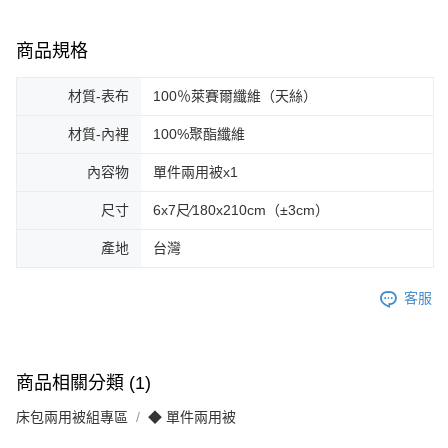
商品規格
材質-表布
100％萊賽爾纖維（天絲）
材質-內裡
100%聚酯纖維
內容物
單件兩用被x1
尺寸
6x7尺∕180x210cm（±3cm）
產地
台灣
客服
商品相關分類 (1)
床包兩用被組專區
◆ 單件兩用被