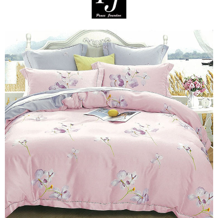
※ 交易是否成功請以「AFTEE先享後付 」之結帳頁面顯示為準，若有關於
是否繳費成功／繳費後需取消欲退款等相關疑問，請聯繫「AFTEE先享後付
客戶支援中心」
https://netprotections.freshdesk.com/support/home
【注意事項】
１．透過由恩沛科技股份有限公司提供之「AFTEE先享後付」服務完成之交
易，需依本服務之必要範圍內提供個人資料，並將交易相關給付款項請求債
權轉讓予恩沛科技股份有限公司。
２．關於個人資料處理事宜，請瀏覽以下網址：
https://aftee.tw/terms/#terms3
３．未成年的使用者請事先徵得法定代理人或監護人之同意方可使用
「AFTEE先享後付」，若未經同意申辦者引起之損失，本公司不負相關責
任。
４．使用「AFTEE先享後付」時，將依據個別帳號之用戶狀況，依本公司即
時審查核予不同之上限額度；若仍有額度不足之情形，本公司將視審查結果
請求用戶進行身份認證。
５．嚴禁一人註冊多個帳號或使用他人資訊註冊。若發現惡意使用之情形，
恩沛科技股份有限公司將有權停止該用戶之使用額度並採取法律行動。