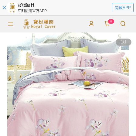
寶松寢具
開啟APP
立刻使用官方APP
0
1
/
1