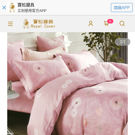
寶松寢具
開啟APP
立刻使用官方APP
0
1
/
1