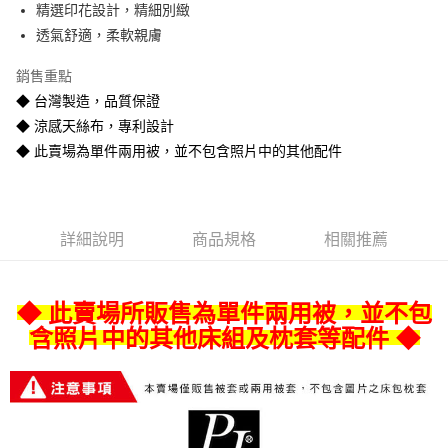
精選印花設計，精細別緻
悠遊付
透氣舒適，柔軟親膚
Google Pay
銷售重點
全盈+PAY
◆ 台灣製造，品質保證
◆ 涼感天絲布，專利設計
AFTEE先享後付
◆ 此賣場為單件兩用被，並不包含照片中的其他配件
相關說明
【關於「AFTEE先享後付」】
ATM付款
AFTEE先享後付是「在收到商品之後才付款」的支付方式。 讓您購物簡單
便利好安心！
１．簡單：不需註冊會員、不需綁卡、不需儲值。
運送方式
詳細說明
商品規格
相關推薦
２．便利：只要手機號碼，簡訊認證，即可結帳。
３．安心：先確認商品／服務後，再付款。
宅配
每筆NT$80
【「AFTEE先享後付」結帳流程】
◆ 此賣場所販售為單件兩用被，並不包
１．於結帳方式選擇「AFTEE先享後付」後，將跳轉至「AFTEE先享後付」
含照片中的其他床組及枕套等配件 ◆
宅配-離島
結帳頁面，進行簡訊認證並確認金額後，即可完成結帳。
２．訂單成立數日內，您將收到繳費通知簡訊。
每筆NT$400
３．收到繳費通知簡訊後14天內，點擊此簡訊中的連結，可透過四大超商／
ATM／網路銀行／等多元方式進行付款，方視為交易完成。
※ 請注意：結帳手續完成當下不需立刻繳費，但若您需要取消訂單，請聯絡
購買商品的店家。未經商家同意取消之訂單仍視為有效，需透過AFTEE先享
後付繳納相關費用。