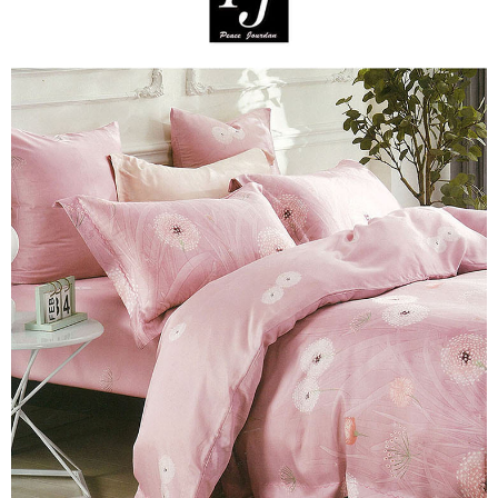
※ 交易是否成功請以「AFTEE先享後付 」之結帳頁面顯示為準，若有關於
是否繳費成功／繳費後需取消欲退款等相關疑問，請聯繫「AFTEE先享後付
客戶支援中心」
https://netprotections.freshdesk.com/support/home
【注意事項】
１．透過由恩沛科技股份有限公司提供之「AFTEE先享後付」服務完成之交
易，需依本服務之必要範圍內提供個人資料，並將交易相關給付款項請求債
權轉讓予恩沛科技股份有限公司。
２．關於個人資料處理事宜，請瀏覽以下網址：
https://aftee.tw/terms/#terms3
３．未成年的使用者請事先徵得法定代理人或監護人之同意方可使用
「AFTEE先享後付」，若未經同意申辦者引起之損失，本公司不負相關責
任。
４．使用「AFTEE先享後付」時，將依據個別帳號之用戶狀況，依本公司即
時審查核予不同之上限額度；若仍有額度不足之情形，本公司將視審查結果
請求用戶進行身份認證。
５．嚴禁一人註冊多個帳號或使用他人資訊註冊。若發現惡意使用之情形，
恩沛科技股份有限公司將有權停止該用戶之使用額度並採取法律行動。