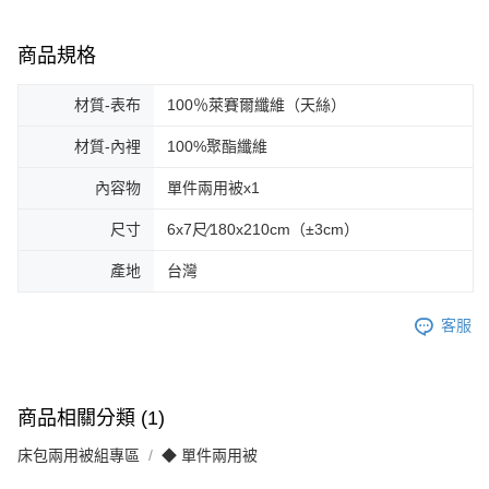
商品規格
材質-表布
100％萊賽爾纖維（天絲）
材質-內裡
100%聚酯纖維
內容物
單件兩用被x1
尺寸
6x7尺∕180x210cm（±3cm）
產地
台灣
客服
商品相關分類 (1)
床包兩用被組專區
◆ 單件兩用被