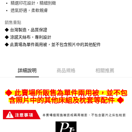
精選印花設計，精細別緻
悠遊付
透氣舒適，柔軟親膚
Google Pay
銷售重點
全盈+PAY
◆ 台灣製造，品質保證
◆ 涼感天絲布，專利設計
AFTEE先享後付
◆ 此賣場為單件兩用被，並不包含照片中的其他配件
相關說明
【關於「AFTEE先享後付」】
ATM付款
AFTEE先享後付是「在收到商品之後才付款」的支付方式。 讓您購物簡單
便利好安心！
１．簡單：不需註冊會員、不需綁卡、不需儲值。
運送方式
詳細說明
商品規格
相關推薦
２．便利：只要手機號碼，簡訊認證，即可結帳。
３．安心：先確認商品／服務後，再付款。
宅配
每筆NT$80
【「AFTEE先享後付」結帳流程】
◆ 此賣場所販售為單件兩用被，並不包
１．於結帳方式選擇「AFTEE先享後付」後，將跳轉至「AFTEE先享後付」
含照片中的其他床組及枕套等配件 ◆
宅配-離島
結帳頁面，進行簡訊認證並確認金額後，即可完成結帳。
２．訂單成立數日內，您將收到繳費通知簡訊。
每筆NT$400
３．收到繳費通知簡訊後14天內，點擊此簡訊中的連結，可透過四大超商／
ATM／網路銀行／等多元方式進行付款，方視為交易完成。
※ 請注意：結帳手續完成當下不需立刻繳費，但若您需要取消訂單，請聯絡
購買商品的店家。未經商家同意取消之訂單仍視為有效，需透過AFTEE先享
後付繳納相關費用。