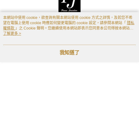
※ 交易是否成功請以「AFTEE先享後付 」之結帳頁面顯示為準，若有關於
是否繳費成功／繳費後需取消欲退款等相關疑問，請聯繫「AFTEE先享後付
客戶支援中心」
https://netprotections.freshdesk.com/support/home
本網站中使用 cookie，欲查詢有關本網站使用 cookie 方式之詳情，及若您不希
望在電腦上使用 cookie 時應如何變更電腦的 cookie 設定，請參閱本網站「
隱私
【注意事項】
權條款
」之 Cookie 聲明。您繼續使用本網站即表示您同意本公司得按本網站使
１．透過由恩沛科技股份有限公司提供之「AFTEE先享後付」服務完成之交
用條款之 Cookie 聲明使用 cookie。
了解更多 >
易，需依本服務之必要範圍內提供個人資料，並將交易相關給付款項請求債
權轉讓予恩沛科技股份有限公司。
２．關於個人資料處理事宜，請瀏覽以下網址：
我知道了
https://aftee.tw/terms/#terms3
３．未成年的使用者請事先徵得法定代理人或監護人之同意方可使用
「AFTEE先享後付」，若未經同意申辦者引起之損失，本公司不負相關責
任。
４．使用「AFTEE先享後付」時，將依據個別帳號之用戶狀況，依本公司即
時審查核予不同之上限額度；若仍有額度不足之情形，本公司將視審查結果
請求用戶進行身份認證。
５．嚴禁一人註冊多個帳號或使用他人資訊註冊。若發現惡意使用之情形，
恩沛科技股份有限公司將有權停止該用戶之使用額度並採取法律行動。