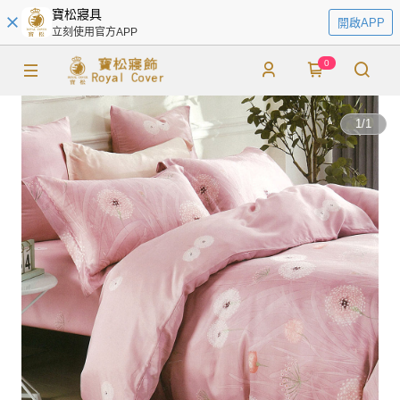
寶松寢具
開啟APP
立刻使用官方APP
0
1
/
1