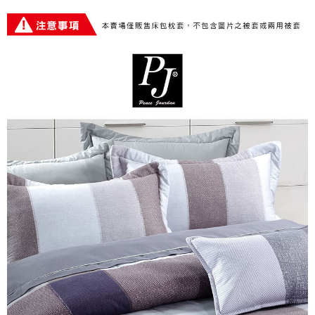
※ 交易是否成功請以「AFTEE先享後付 」之結帳頁面顯示為準，若有關於
是否繳費成功／繳費後需取消欲退款等相關疑問，請聯繫「AFTEE先享後付
客戶支援中心」
https://netprotections.freshdesk.com/support/home
【注意事項】
１．透過由恩沛科技股份有限公司提供之「AFTEE先享後付」服務完成之交
易，需依本服務之必要範圍內提供個人資料，並將交易相關給付款項請求債
權轉讓予恩沛科技股份有限公司。
２．關於個人資料處理事宜，請瀏覽以下網址：
https://aftee.tw/terms/#terms3
３．未成年的使用者請事先徵得法定代理人或監護人之同意方可使用
「AFTEE先享後付」，若未經同意申辦者引起之損失，本公司不負相關責
任。
４．使用「AFTEE先享後付」時，將依據個別帳號之用戶狀況，依本公司即
時審查核予不同之上限額度；若仍有額度不足之情形，本公司將視審查結果
請求用戶進行身份認證。
５．嚴禁一人註冊多個帳號或使用他人資訊註冊。若發現惡意使用之情形，
恩沛科技股份有限公司將有權停止該用戶之使用額度並採取法律行動。