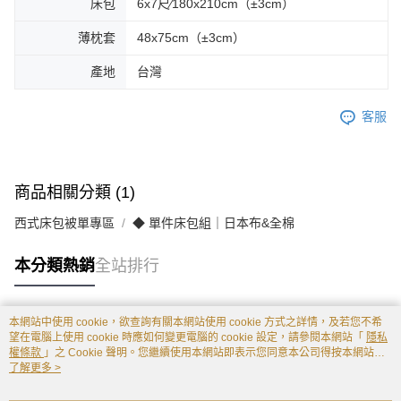
床包
6x7尺∕180x210cm（±3cm）
薄枕套
48x75cm（±3cm）
產地
台灣
客服
商品相關分類 (1)
西式床包被單專區
◆ 單件床包組｜日本布&全棉
本分類熱銷
全站排行
本網站中使用 cookie，欲查詢有關本網站使用 cookie 方式之詳情，及若您不希
熱門標籤
望在電腦上使用 cookie 時應如何變更電腦的 cookie 設定，請參閱本網站「
隱私
權條款
」之 Cookie 聲明。您繼續使用本網站即表示您同意本公司得按本網站使
用條款之 Cookie 聲明使用 cookie。
了解更多 >