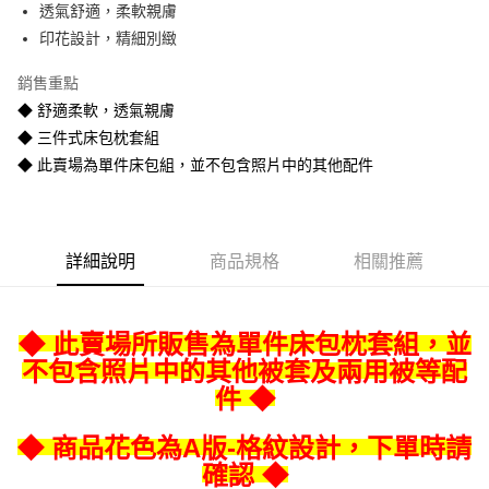
透氣舒適，柔軟親膚
悠遊付
印花設計，精細別緻
Google Pay
銷售重點
全盈+PAY
◆ 舒適柔軟，透氣親膚
◆ 三件式床包枕套組
AFTEE先享後付
◆ 此賣場為單件床包組，並不包含照片中的其他配件
相關說明
【關於「AFTEE先享後付」】
ATM付款
AFTEE先享後付是「在收到商品之後才付款」的支付方式。 讓您購物簡單
便利好安心！
１．簡單：不需註冊會員、不需綁卡、不需儲值。
運送方式
詳細說明
商品規格
相關推薦
２．便利：只要手機號碼，簡訊認證，即可結帳。
３．安心：先確認商品／服務後，再付款。
宅配
每筆NT$80
【「AFTEE先享後付」結帳流程】
◆ 此賣場所販售為單件床包枕套組，並
１．於結帳方式選擇「AFTEE先享後付」後，將跳轉至「AFTEE先享後付」
不包含照片中的其他被套及兩用被等配
宅配-離島
結帳頁面，進行簡訊認證並確認金額後，即可完成結帳。
２．訂單成立數日內，您將收到繳費通知簡訊。
件 ◆
每筆NT$400
３．收到繳費通知簡訊後14天內，點擊此簡訊中的連結，可透過四大超商／
ATM／網路銀行／等多元方式進行付款，方視為交易完成。
◆ 商品花色為A版-格紋設計，下單時請
※ 請注意：結帳手續完成當下不需立刻繳費，但若您需要取消訂單，請聯絡
購買商品的店家。未經商家同意取消之訂單仍視為有效，需透過AFTEE先享
確認 ◆
後付繳納相關費用。