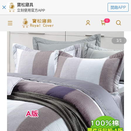
寶松寢具
開啟APP
立刻使用官方APP
0
1
/
1